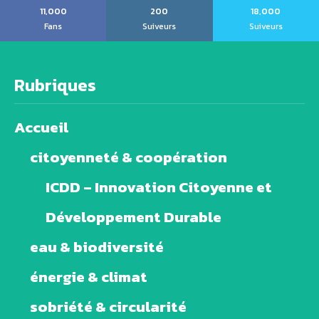
11,000
200
18,000
Fans
Suiveurs
Suiveurs
Rubriques
Accueil
citoyenneté & coopération
ICDD – Innovation Citoyenne et
Développement Durable
eau & biodiversité
énergie & climat
sobriété & circularité