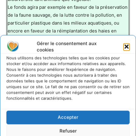
Le fonds agira par exemple en faveur de la préservation
de la faune sauvage, de la lutte contre la pollution, en
particulier plastique dans les milieux aquatiques, ou
encore en faveur de la réimplantation des haies en
milieu agricole ou de l’agroforesterie, notamment afin
Gérer le consentement aux
de favoriser le repeuplement des oiseaux.
cookies
Nous utilisons des technologies telles que les cookies pour
stocker et/ou accéder aux informations relatives aux appareils.
Nous le faisons pour améliorer l’expérience de navigation.
https://www.lepoidsduvivant.org/
Consentir à ces technologies nous autorisera à traiter des
données telles que le comportement de navigation ou les ID
uniques sur ce site. Le fait de ne pas consentir ou de retirer son
LAISSER UN COMMENTAIRE
consentement peut avoir un effet négatif sur certaines
fonctionnalités et caractéristiques.
CONNECTER POUR LAISSER UN COMMENTAIRE
Accepter
Refuser