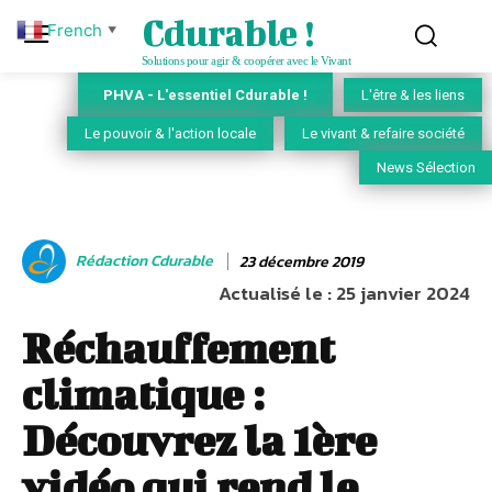
Cdurable !
French
▼
Solutions pour agir & coopérer avec le Vivant
PHVA - L'essentiel Cdurable !
L'être & les liens
Le pouvoir & l'action locale
Le vivant & refaire société
News Sélection
Rédaction Cdurable
23 décembre 2019
Actualisé le :
25 janvier 2024
Réchauffement
climatique :
Découvrez la 1ère
vidéo qui rend le