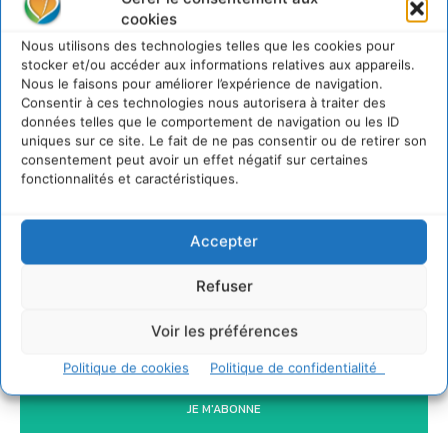
cookies
5 août 2026
Nous utilisons des technologies telles que les cookies pour
IPBES : le « GIEC de la biodiversité » appelle les
entreprises à devenir des alliées du vivant
stocker et/ou accéder aux informations relatives aux appareils.
Nous le faisons pour améliorer l’expérience de navigation.
4 août 2026
Consentir à ces technologies nous autorisera à traiter des
Comment le sol français a perdu sa mémoire
données telles que le comportement de navigation ou les ID
hydrique et déréglé tout le territoire (2020-
uniques sur ce site. Le fait de ne pas consentir ou de retirer son
2026)
consentement peut avoir un effet négatif sur certaines
2 août 2026
fonctionnalités et caractéristiques.
Accepter
Newsletter
Refuser
Voir les préférences
Politique de cookies
Politique de confidentialité
JE M'ABONNE