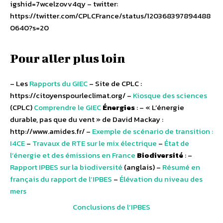
igshid=7wcelzovv4qy – twitter: ​
https://twitter.com/CPLCFrance/status/120368397894488
0640?s=20
Pour aller plus loin
– Les
Rapports du GIEC
– Site de CPLC :
https://citoyenspourleclimat.org/ –
Kiosque des sciences
(CPLC)
Comprendre le GIEC
Énergies
: – « L’énergie
durable, pas que du vent » de David Mackay :
http://www.amides.fr/ –
Exemple de scénario de transition :
I4CE
–
Travaux de RTE sur le mix électrique
–
État de
l’énergie et des émissions en France
Biodiversité
: –
Rapport IPBES sur la biodiversité
(anglais) –
Résumé en
français du rapport de l’IPBES
–
Élévation du niveau des
mers
Conclusions de l’IPBES