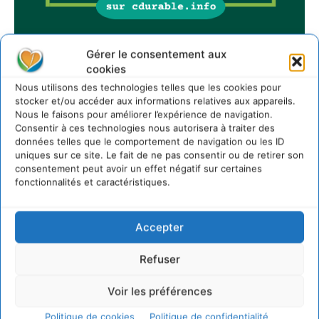
Gérer le consentement aux
cookies
Sur Cdurable
Nous utilisons des technologies telles que les cookies pour
stocker et/ou accéder aux informations relatives aux appareils.
Nous le faisons pour améliorer l’expérience de navigation.
Comment le sol français a perdu sa mémoire
Consentir à ces technologies nous autorisera à traiter des
hydrique et déréglé tout le territoire (2020-2026)
données telles que le comportement de navigation ou les ID
2 août 2026
uniques sur ce site. Le fait de ne pas consentir ou de retirer son
consentement peut avoir un effet négatif sur certaines
Développer notre attention aux espèces vivantes
fonctionnalités et caractéristiques.
non humaines avec les communs de Zoepolis
30 juillet 2026
Un kit citoyen pour lever les freins au
Accepter
développement des forêts comestibles dans nos
villes
Refuser
29 juillet 2026
L’éco-anxiété informe et l’éco-lucidité transforme
Voir les préférences
28 juillet 2026
Politique de cookies
Politique de confidentialité