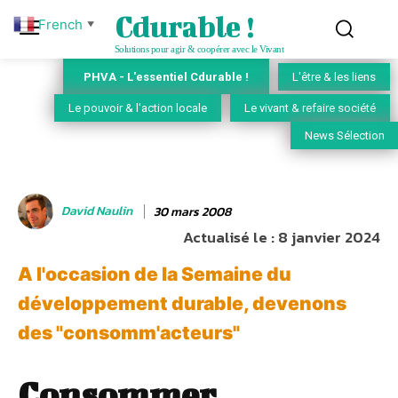
Cdurable !
French
▼
Solutions pour agir & coopérer avec le Vivant
PHVA - L'essentiel Cdurable !
L'être & les liens
Le pouvoir & l'action locale
Le vivant & refaire société
News Sélection
David Naulin
30 mars 2008
Actualisé le :
8 janvier 2024
A l'occasion de la Semaine du
développement durable, devenons
des "consomm'acteurs"
Consommer