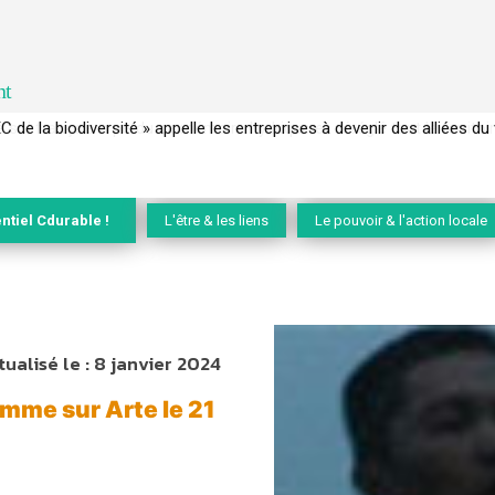
nt
 français a perdu sa mémoire hydrique et déréglé tout le territoire 
ntiel Cdurable !
L'être & les liens
Le pouvoir & l'action locale
tualisé le :
8 janvier 2024
omme sur Arte le 21