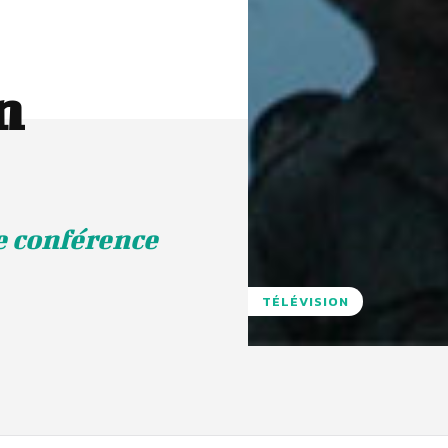
n
e conférence
TÉLÉVISION