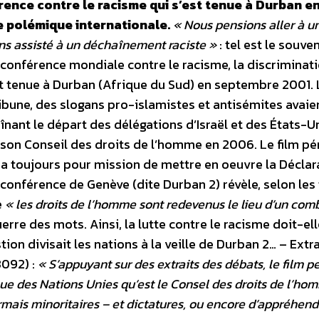
rence contre le racisme qui s’est tenue à Durban e
e polémique internationale.
« Nous pensions aller à u
ns assisté à un déchaînement raciste »
: tel est le souven
 conférence mondiale contre le racisme, la discriminat
’est tenue à Durban (Afrique du Sud) en septembre 2001. 
 tribune, des slogans pro-islamistes et antisémites avaie
nant le départ des délégations d’Israël et des États-U
 son Conseil des droits de l’homme en 2006. Le film pé
 a toujours pour mission de mettre en oeuvre la Déclar
a conférence de Genève (dite Durban 2) révèle, selon le
e
« les droits de l’homme sont redevenus le lieu d’un com
uerre des mots. Ainsi, la lutte contre le racisme doit-el
tion divisait les nations à la veille de Durban 2… – Extra
3092) :
« S’appuyant sur des extraits des débats, le film 
e des Nations Unies qu’est le Consel des droits de l’ho
mais minoritaires – et dictatures, ou encore d’appréhend