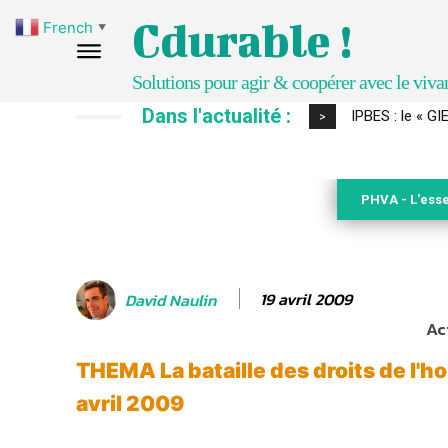
Cdurable !
French
▼
Solutions pour agir & coopérer avec le viva
Dans l'actualité :
Comment le sol
>
PHVA - L'esse
19 avril 2009
David Naulin
Ac
THEMA La bataille des droits de l'h
avril 2009