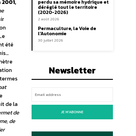
n 2001,
perdu sa mémoire hydrique et
déréglé tout le territoire
ne
(2020-2026)
ir
2 août 2026
ion
Permaculture, la Voie de
l’Autonomie
Le
30 juillet 2026
nt été
nis…
nètre
Newsletter
ation
s termes
bat
le
it de la
permet de
JE M'ABONNE
mme, de
er