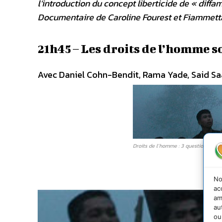
l’introduction du concept liberticide de « diffam
Documentaire de Caroline Fourest et Fiammett
21h45 – Les droits de l’homme so
Avec Daniel Cohn-Bendit, Rama Yade, Said Saad
Droits de l’homme : 3 questions à …
No
ac
am
au
ou