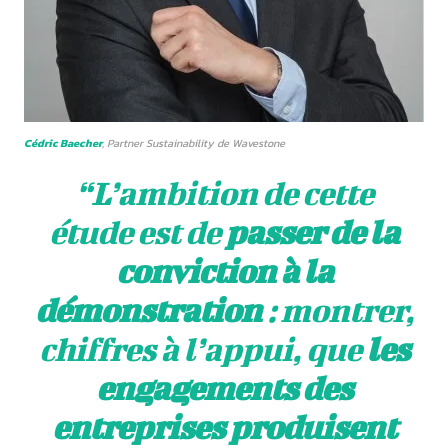
Cédric Baecher
, Partner Sustainability de Wavestone
“
L’ambition de cette
étude est de
passer de la
conviction à la
démonstration
: montrer,
chiffres à l’appui, que
les
engagements des
entreprises produisent