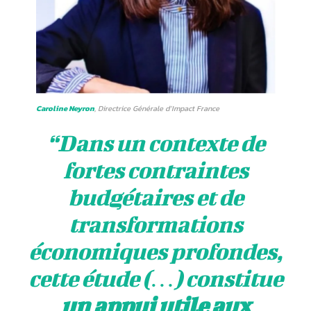
Caroline Neyron
, Directrice Générale d’Impact France
“Dans un contexte de
fortes contraintes
budgétaires et de
transformations
économiques profondes,
cette étude (…) constitue
un appui utile aux