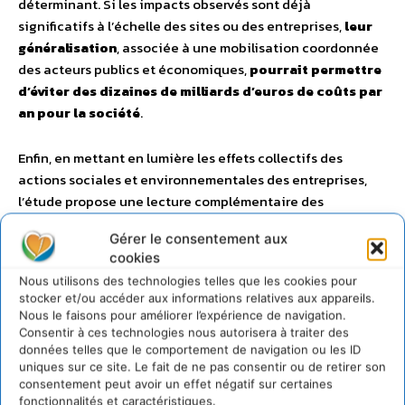
déterminant. Si les impacts observés sont déjà
significatifs à l’échelle des sites ou des entreprises,
leur
généralisation
, associée à une mobilisation coordonnée
des acteurs publics et économiques,
pourrait permettre
d’éviter des dizaines de milliards d’euros de coûts par
an pour la société
.
Enfin, en mettant en lumière les effets collectifs des
actions sociales et environnementales des entreprises,
l’étude propose une lecture complémentaire des
mécanismes de création de valeur, utile tant aux
Gérer le consentement aux
entreprises qu’aux décideurs publics. Fondée sur un travail
cookies
collectif et des cas concrets, elle
élargit le cadre
Nous utilisons des technologies telles que les cookies pour
d’analyse économique et met à disposition une grille
stocker et/ou accéder aux informations relatives aux appareils.
de lecture réplicable
, applicable à d’autres contextes et
Nous le faisons pour améliorer l’expérience de navigation.
secteurs et qui, sans se substituer aux outils existants, qui
Consentir à ces technologies nous autorisera à traiter des
données telles que le comportement de navigation ou les ID
pourrait constituer un appui analytique pertinent
uniques sur ce site. Le fait de ne pas consentir ou de retirer son
pour orienter les décisions d’investissement
consentement peut avoir un effet négatif sur certaines
publiques comme privées.
fonctionnalités et caractéristiques.