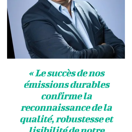
« Le succès de nos
émissions durables
confirme la
reconnaissance de la
qualité, robustesse et
lisibilité de notre