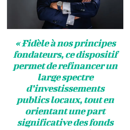
« Fidèle à nos principes
fondateurs, ce dispositif
permet de refinancer un
large spectre
d’investissements
publics locaux, tout en
orientant une part
significative des fonds