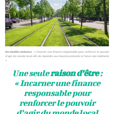
Un modèle vertueux
: « Incarner une finance responsable pour renforcer le pouvoir
d’agir du monde local afin de répondre aux besoins présents et futurs des habitants
»
Une seule
raison d’être
:
« Incarner une finance
responsable pour
renforcer le pouvoir
d’agir du monde local