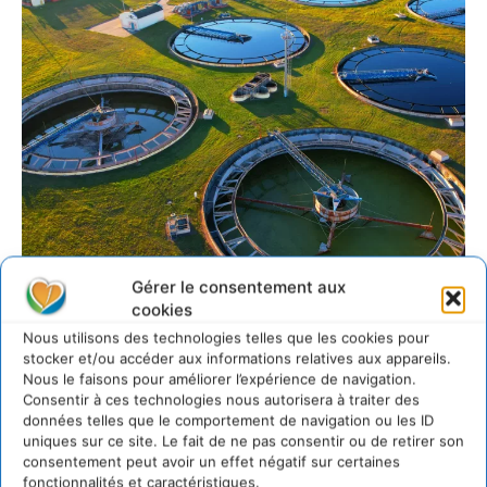
Gérer le consentement aux
cookies
Nous utilisons des technologies telles que les cookies pour
Un modèle tourné vers l’intérêt général
stocker et/ou accéder aux informations relatives aux appareils.
Nous le faisons pour améliorer l’expérience de navigation.
«
Incarner une finance responsable pour renforcer
Consentir à ces technologies nous autorisera à traiter des
le pouvoir d’agir du monde local afin de répondre
données telles que le comportement de navigation ou les ID
uniques sur ce site. Le fait de ne pas consentir ou de retirer son
aux besoins présents et futurs des habitants
».
consentement peut avoir un effet négatif sur certaines
Telle est la raison d’être de l’AFL que nous,
fonctionnalités et caractéristiques.