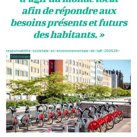
afin de répondre aux
besoins présents et futurs
des habitants. »
responsabilite-societale-et-environnementale-de-lafl-200528-
1
Télécharger