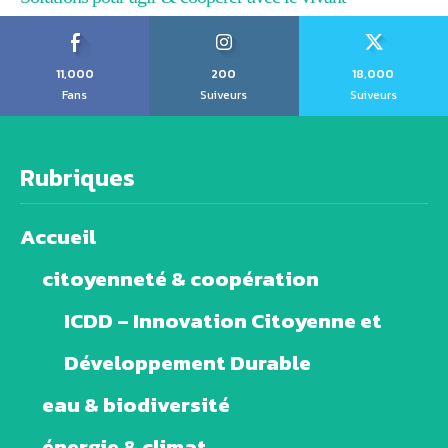
11,000
200
18,000
Fans
Suiveurs
Suiveurs
Rubriques
Accueil
citoyenneté & coopération
ICDD – Innovation Citoyenne et
Développement Durable
eau & biodiversité
énergie & climat