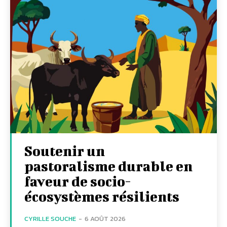
Soutenir un
pastoralisme durable en
faveur de socio-
écosystèmes résilients
CYRILLE SOUCHE
-
6 AOÛT 2026