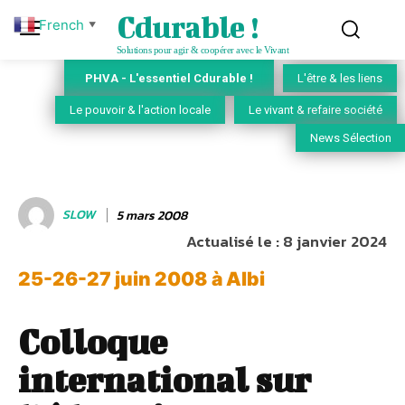
Cdurable !
French
▼
Solutions pour agir & coopérer avec le Vivant
PHVA - L'essentiel Cdurable !
L'être & les liens
Le pouvoir & l'action locale
Le vivant & refaire société
News Sélection
SLOW
5 mars 2008
Actualisé le :
8 janvier 2024
25-26-27 juin 2008 à Albi
Colloque
international sur