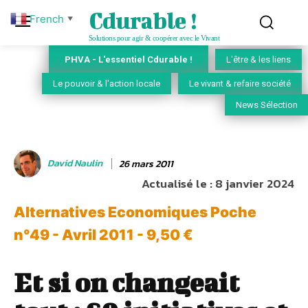
Cdurable !
French
▼
Solutions pour agir & coopérer avec le Vivant
PHVA - L'essentiel Cdurable !
L'être & les liens
Le pouvoir & l'action locale
Le vivant & refaire société
News Sélection
David Naulin
26 mars 2011
Actualisé le :
8 janvier 2024
Alternatives Economiques Poche
n°49 - Avril 2011 - 9,50 €
Et si on changeait