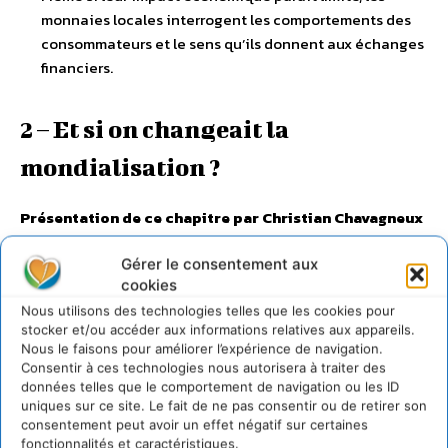
monnaies locales interrogent les comportements des
consommateurs et le sens qu’ils donnent aux échanges
financiers.
2 – Et si on changeait la
mondialisation ?
Présentation de ce chapitre par Christian Chavagneux
: L’heure de la mondialisation heureuse est passée. La
croyance dans les vertus sans fin d’une ouverture toujours
Gérer le consentement aux
cookies
plus poussée des économies aux échanges et aux
mouvements de capitaux internationaux ne fait plus
Nous utilisons des technologies telles que les cookies pour
stocker et/ou accéder aux informations relatives aux appareils.
recette. D’abord, parce que cette mondialisation nourrit
Nous le faisons pour améliorer l’expérience de navigation.
les inégalités. Certes, l’insertion réussie des pays
Consentir à ces technologies nous autorisera à traiter des
émergents dans la division internationale du travail a
données telles que le comportement de navigation ou les ID
uniques sur ce site. Le fait de ne pas consentir ou de retirer son
permis à une part importante de leur population de sortir
consentement peut avoir un effet négatif sur certaines
de la pauvreté, et il faut s’en réjouir. Les consommateurs
fonctionnalités et caractéristiques.