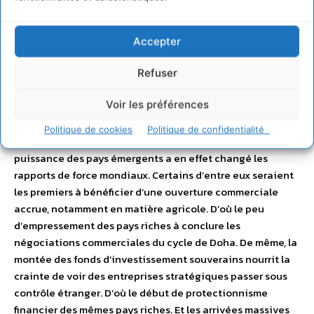
du Nord y ont aussi durablement gagné en pouvoir
d’achat. Mais en mettant une population active
nombreuse et peu coûteuse sur le marché mondial du
Accepter
travail, les pays émergents pèsent aussi sur l’emploi et sur
les salaires du Nord. Si les grandes entreprises, leurs
Refuser
dirigeants et leurs actionnaires engrangent les bénéfices
Voir les préférences
de leur présence mondiale, l’inégale répartition des
richesses que nourrit l’ouverture des échanges contribue
Politique de cookies
Politique de confidentialité
fortement à cette remise en cause. La montée en
puissance des pays émergents a en effet changé les
rapports de force mondiaux. Certains d’entre eux seraient
les premiers à bénéficier d’une ouverture commerciale
accrue, notamment en matière agricole. D’où le peu
d’empressement des pays riches à conclure les
négociations commerciales du cycle de Doha. De même, la
montée des fonds d’investissement souverains nourrit la
crainte de voir des entreprises stratégiques passer sous
contrôle étranger. D’où le début de protectionnisme
financier des mêmes pays riches. Et les arrivées massives