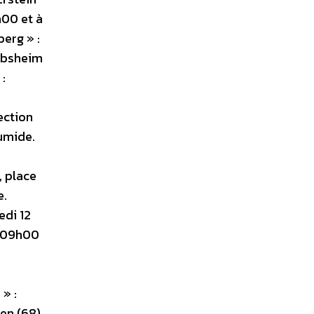
h00 et à
erg » :
rbsheim
 :
ection
humide.
, place
e.
edi 12
à 09h00
» :
en (68)