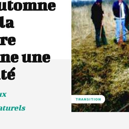
Automne
la
ire
ne une
té
ux
TRANSITION
aturels