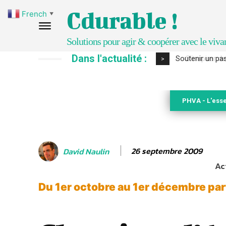
Cdurable !
French
▼
Solutions pour agir & coopérer avec le viva
Dans l'actualité :
S’inspirer de 
>
PHVA - L'esse
26 septembre 2009
David Naulin
Ac
Du 1er octobre au 1er décembre par