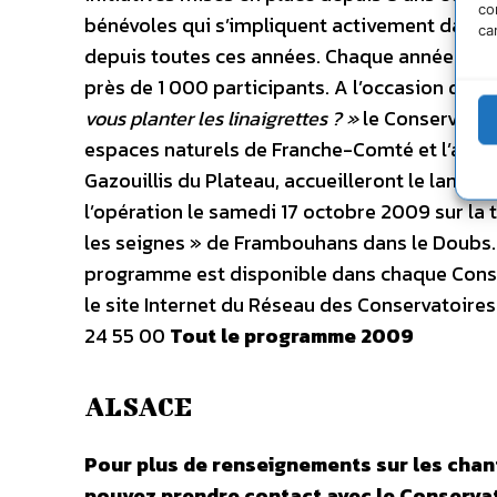
co
bénévoles qui s’impliquent activement dans 
ca
depuis toutes ces années. Chaque année l’op
près de 1 000 participants. A l’occasion du c
vous planter les linaigrettes ? »
le Conservatoi
espaces naturels de Franche-Comté et l’asso
Gazouillis du Plateau, accueilleront le lance
l’opération le samedi 17 octobre 2009 sur la 
les seignes » de Frambouhans dans le Doubs. 
programme est disponible dans chaque Conse
le site Internet du Réseau des Conservatoires
24 55 00
Tout le programme 2009
ALSACE
Pour plus de renseignements sur les chant
pouvez prendre contact avec le Conservat