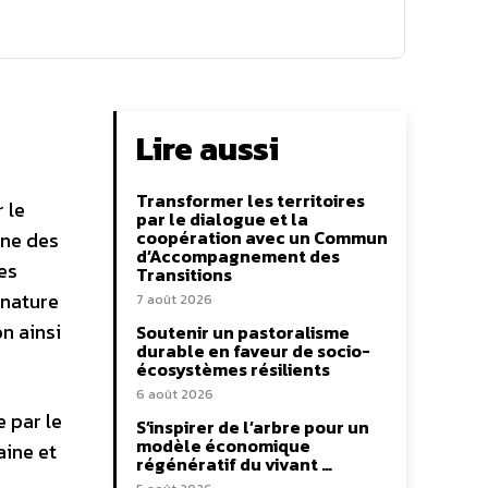
Lire aussi
Transformer les territoires
 le
par le dialogue et la
coopération avec un Commun
une des
d’Accompagnement des
es
Transitions
-nature
7 août 2026
on ainsi
Soutenir un pastoralisme
durable en faveur de socio-
écosystèmes résilients
6 août 2026
 par le
S’inspirer de l’arbre pour un
modèle économique
aine et
régénératif du vivant …