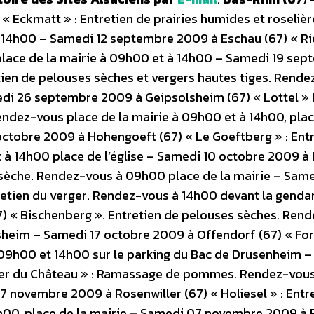
 Eckmatt » : Entretien de prairies humides et roselièr
 14h00 – Samedi 12 septembre 2009 à Eschau (67) « Rie
place de la mairie à 09h00 et à 14h00 – Samedi 19 se
tien de pelouses sèches et vergers hautes tiges. Rend
edi 26 septembre 2009 à Geipsolsheim (67) « Lottel »
Rendez-vous place de la mairie à 09h00 et à 14h00, plac
octobre 2009 à Hohengoeft (67) « Le Goeftberg » : Ent
à 14h00 place de l’église – Samedi 10 octobre 2009 à 
e sèche. Rendez-vous à 09h00 place de la mairie – Same
tretien du verger. Rendez-vous à 14h00 devant la gend
) « Bischenberg ». Entretien de pelouses sèches. Ren
heim – Samedi 17 octobre 2009 à Offendorf (67) « Forê
à 09h00 et 14h00 sur le parking du Bac de Drusenheim 
ger du Château » : Ramassage de pommes. Rendez-vous
novembre 2009 à Rosenwiller (67) « Holiesel » : Entr
00, place de la mairie – Samedi 07 novembre 2009 à 