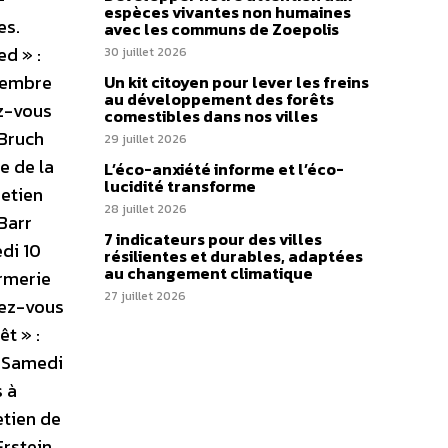
espèces vivantes non humaines
es.
avec les communs de Zoepolis
d » :
30 juillet 2026
ptembre
Un kit citoyen pour lever les freins
au développement des forêts
ez-vous
comestibles dans nos villes
 Bruch
29 juillet 2026
e de la
L’éco-anxiété informe et l’éco-
lucidité transforme
retien
28 juillet 2026
Barr
7 indicateurs pour des villes
di 10
résilientes et durables, adaptées
au changement climatique
armerie
27 juillet 2026
dez-vous
t » :
– Samedi
 à
etien de
Erstein