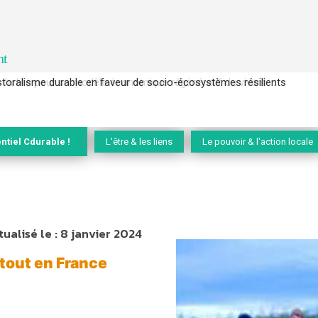
nt
l’arbre pour un modèle économique régénératif du vivant …
ntiel Cdurable !
L'être & les liens
Le pouvoir & l'action locale
tualisé le :
8 janvier 2024
tout en France