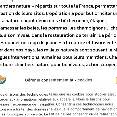
ntiers nature » répartis sur toute la France, permetta
estion de leurs sites. L’opération a pour but d’inciter u
 la nature durant deux mois : bûcheronner, élaguer,
r, ramasser les baies, les pommes, les champignons … c
, à son niveau dans la restauration de terrain. La péri
 donner un coup de jeune » à la nature et favoriser le
 dans nos pays, les milieux naturels sont souvent le r
ngues interventions humaines pour leurs maintiens. Ch
tion : chantiers nature pour bénévoles, action citoye
vivialité, chantiers d’insertion, chantiers originaux de
r des entreprises spécialisées, partenaires agricoles.
Gérer le consentement aux cookies
turels, en famille, entre amis pour une sortie « nature
ns une bonne ambiance, par un partenariat entre un
us utilisons des technologies telles que les cookies pour stocker et/ou
céder aux informations relatives aux appareils. Nous le faisons pour
le.
Cette édition
éliorer l’expérience de navigation. Consentir à ces technologies nous
outes les
torisera à traiter des données telles que le comportement de navigatio
 les ID uniques sur ce site. Le fait de ne pas consentir ou de retirer son
oriser les 2 9 00