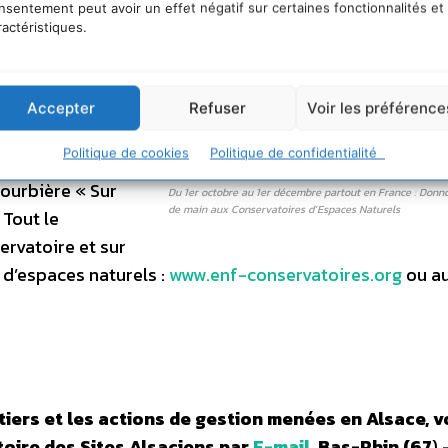
nsentement peut avoir un effet négatif sur certaines fonctionnalités et
notre réseau
ractéristiques.
ération mobilise
hantier
« Savez-
re régional des
Accepter
Refuser
Voir les préférence
ciation des
Politique de cookies
Politique de confidentialité
ment national de
tourbière « Sur
Du 1er octobre au 1er décembre partout en France : Donn
de main aux Conservatoires d’Espaces Naturels
Tout le
rvatoire et sur
 d’espaces naturels :
www.enf-conservatoires.org
ou au
iers et les actions de gestion menées en Alsace, 
oire des Sites Alsaciens par
E-mail
.
Bas-Rhin (67
) 