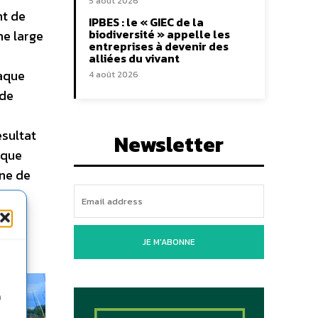
5 août 2026
nt de
IPBES : le « GIEC de la
biodiversité » appelle les
ne large
entreprises à devenir des
alliées du vivant
haque
4 août 2026
ode
ésultat
Newsletter
aque
nne de
 ».
JE M'ABONNE
n