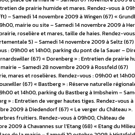
Entretien de prairie humide et mares. Rendez-vous à 09
fft) – Samedi 14 novembre 2009 à Wingen (67) « Grundb
09h00, mairie ou site – Samedi 14 novembre 2009 à He
rairie, roselière et mares, taille de haies. Rendez-vous
rtementale 5) – Samedi 14 novembre 2009 à Seltz (67)
us : 09h00 et 14h00, parking du pont de la Sauer – Dir
nardswiller (67) « Dorenberg » : Entretien de prairie 
a mairie – Samedi 28 novembre 2009 à Rossfeld (67)
irie, mares et roselières. Rendez-vous : 09h00 et 14h00
xwiller (67) « Bastberg » : Réserve naturelle régional
9h00 et 14h00, parking du Bastberg à Imbsheim – Sam
g » : Entretien de verger hautes tiges. Rendez-vous 
mbre 2009 à Diedendorf (67) « Le verger du Château ».
s arbres fruitiers. Rendez-vous à 09h00, Château de
re 2009 à Chavannes sur l’Etang (68) « Etang du Milieu 
ace de la mairie – Samedi 10 octobre 2009 à Hirtzfeld