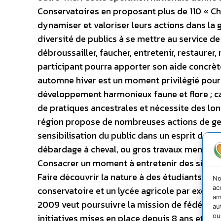
Conservatoires en proposant plus de 110 « Cha
dynamiser et valoriser leurs actions dans la g
diversité de publics à se mettre au service de
débroussailler, faucher, entretenir, restaure
participant pourra apporter son aide concrète
automne hiver est un moment privilégié pour «
développement harmonieux faune et flore ; car
de pratiques ancestrales et nécessite des lo
région propose de nombreuses actions de ges
sensibilisation du public dans un esprit de con
débardage à cheval, ou gros travaux menés pa
Consacrer un moment à entretenir des sites na
Faire découvrir la nature à des étudiants da
No
ac
conservatoire et un lycée agricole par exemp
am
2009 veut poursuivre la mission de fédérer t
au
ou
initiatives mises en place depuis 8 ans et val