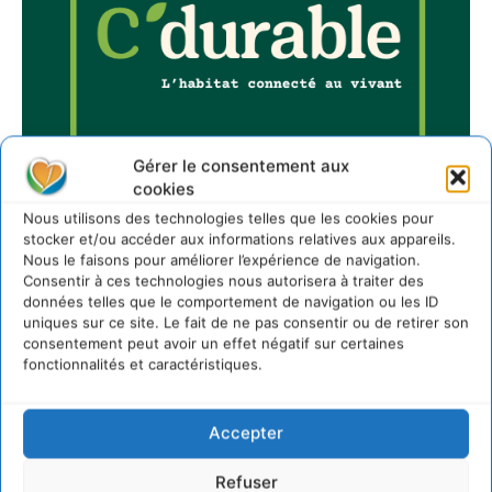
Gérer le consentement aux
cookies
Nous utilisons des technologies telles que les cookies pour
stocker et/ou accéder aux informations relatives aux appareils.
Nous le faisons pour améliorer l’expérience de navigation.
Consentir à ces technologies nous autorisera à traiter des
Sur Cdurable
données telles que le comportement de navigation ou les ID
uniques sur ce site. Le fait de ne pas consentir ou de retirer son
consentement peut avoir un effet négatif sur certaines
fonctionnalités et caractéristiques.
Comment le sol français a perdu sa mémoire
hydrique et déréglé tout le territoire (2020-2026)
2 août 2026
Accepter
Développer notre attention aux espèces vivantes
non humaines avec les communs de Zoepolis
Refuser