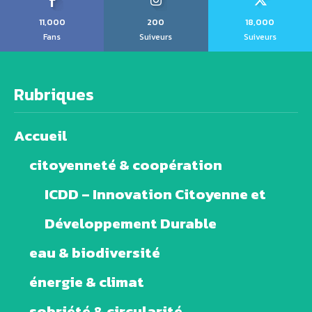
11,000
200
18,000
Fans
Suiveurs
Suiveurs
Rubriques
Accueil
citoyenneté & coopération
ICDD – Innovation Citoyenne et
Développement Durable
eau & biodiversité
énergie & climat
sobriété & circularité