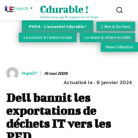
Cdurable !
French
▼
Solutions pour agir & coopérer avec le Vivant
PHVA - L'essentiel Cdurable !
L'être & les liens
Le pouvoir & l'action locale
Le vivant & refaire société
News Sélection
Hugal27
19 mai 2009
Actualisé le :
8 janvier 2024
Dell bannit les
exportations de
déchets IT vers les
PED