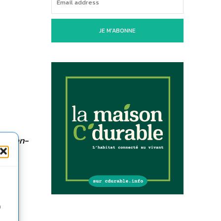
JE M'ABONNE
 : bien-
us
n