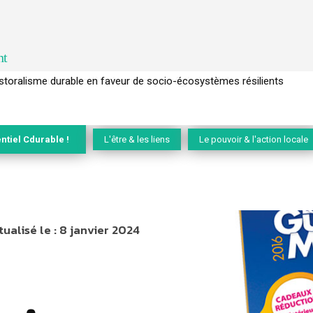
nt
l’arbre pour un modèle économique régénératif du vivant …
ntiel Cdurable !
L'être & les liens
Le pouvoir & l'action locale
tualisé le :
8 janvier 2024