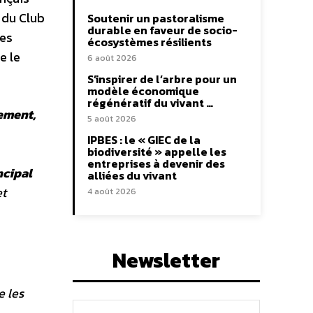
 du Club
Soutenir un pastoralisme
durable en faveur de socio-
ces
écosystèmes résilients
e le
6 août 2026
S’inspirer de l’arbre pour un
modèle économique
régénératif du vivant …
nement,
5 août 2026
IPBES : le « GIEC de la
biodiversité » appelle les
entreprises à devenir des
ncipal
alliées du vivant
et
4 août 2026
Newsletter
e les