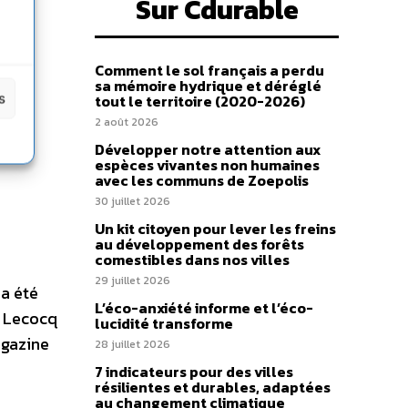
Sur Cdurable
Comment le sol français a perdu
sa mémoire hydrique et déréglé
s
tout le territoire (2020-2026)
2 août 2026
Développer notre attention aux
espèces vivantes non humaines
avec les communs de Zoepolis
30 juillet 2026
Un kit citoyen pour lever les freins
au développement des forêts
comestibles dans nos villes
29 juillet 2026
 a été
L’éco-anxiété informe et l’éco-
e Lecocq
lucidité transforme
agazine
28 juillet 2026
7 indicateurs pour des villes
résilientes et durables, adaptées
au changement climatique