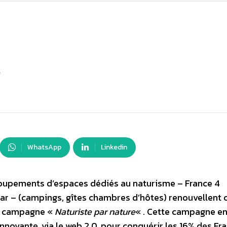
e
WhatsApp
Linkedin
roupements d’espaces dédiés au naturisme – France 4
ar – (campings, gîtes chambres d’hôtes) renouvellent 
la campagne «
Naturiste par nature
« . Cette campagne e
novante, via le web 2.0, pour conquérir les 16% des Fr