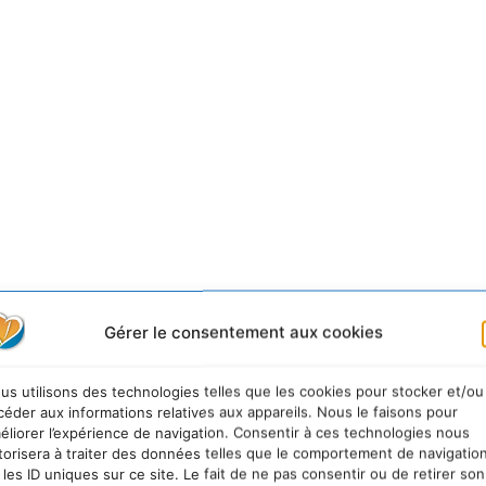
«
Aaah des vacances naturistes
Gérer le consentement aux cookies
s de quoi vous tracasser par vos petites imperfections, no
dez à vos amis.
»
us utilisons des technologies telles que les cookies pour stocker et/ou
céder aux informations relatives aux appareils. Nous le faisons pour
éliorer l’expérience de navigation. Consentir à ces technologies nous
torisera à traiter des données telles que le comportement de navigatio
 les ID uniques sur ce site. Le fait de ne pas consentir ou de retirer son