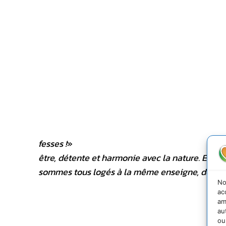
fesses !
»
être, détente et harmonie avec la nature. Et pa
sommes tous logés à la même enseigne, deman
No
ac
am
au
ou