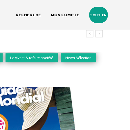
RECHERCHE
MON COMPTE
SOUTIEN
Le vivant & refaire société
News Sélection