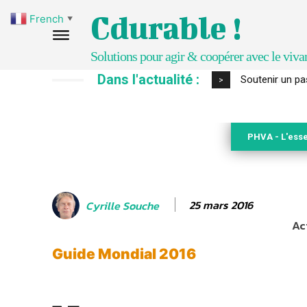
Cdurable !
French
▼
Solutions pour agir & coopérer avec le viva
Dans l'actualité :
S’inspirer de 
>
PHVA - L'esse
25 mars 2016
Cyrille Souche
Ac
Guide Mondial 2016