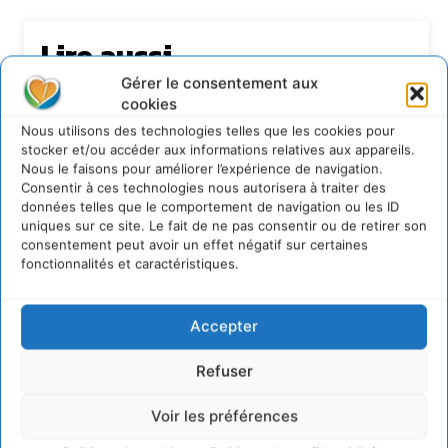
Lire aussi
Gérer le consentement aux
S’inspirer de l’arbre pour un modèle
cookies
économique régénératif du vivant …
Nous utilisons des technologies telles que les cookies pour
5 août 2026
stocker et/ou accéder aux informations relatives aux appareils.
IPBES : le « GIEC de la biodiversité » appelle les
Nous le faisons pour améliorer l’expérience de navigation.
entreprises à devenir des alliées du vivant
Consentir à ces technologies nous autorisera à traiter des
données telles que le comportement de navigation ou les ID
4 août 2026
uniques sur ce site. Le fait de ne pas consentir ou de retirer son
Comment le sol français a perdu sa mémoire
consentement peut avoir un effet négatif sur certaines
hydrique et déréglé tout le territoire (2020-
fonctionnalités et caractéristiques.
2026)
2 août 2026
Permaculture, la Voie de l’Autonomie
Accepter
30 juillet 2026
Refuser
Voir les préférences
Newsletter