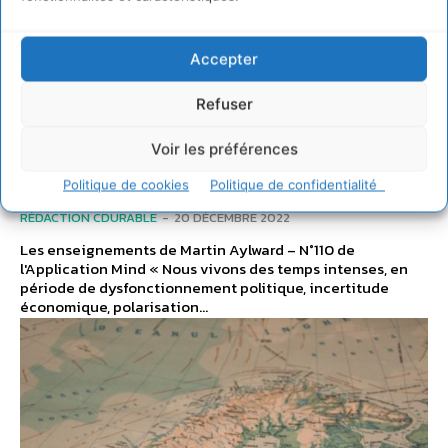
Ego-système ou Eco-
système, extrait des
Accepter
enseignements de
Refuser
Martin Aylward sur
Voir les préférences
l’application Mind
Politique de cookies
Politique de confidentialité
RÉDACTION CDURABLE
-
20 DÉCEMBRE 2022
Les enseignements de Martin Aylward – N°110 de
l'Application Mind « Nous vivons des temps intenses, en
période de dysfonctionnement politique, incertitude
économique, polarisation...