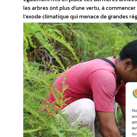
les arbres ont plus d’une vertu, à commencer 
l’exode climatique qui menace de grandes rég
No
ac
am
au
ou