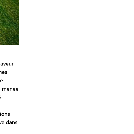
faveur
mes
de
on menée
5
sions
ive dans