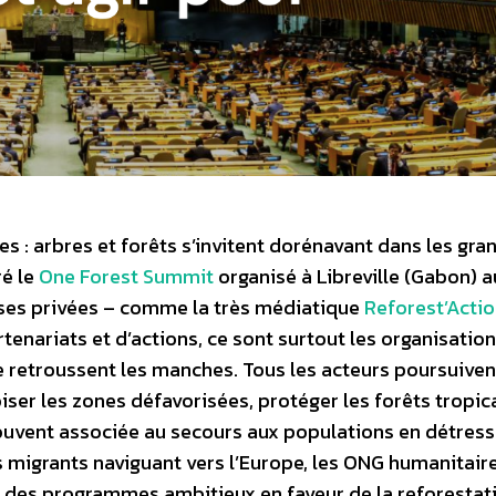
es : arbres et forêts s’invitent dorénavant dans les gra
ré le
One Forest Summit
organisé à Libreville (Gabon) a
rises privées – comme la très médiatique
Reforest’Acti
nariats et d’actions, ce sont surtout les organisatio
se retroussent les manches. Tous les acteurs poursuiven
ser les zones défavorisées, protéger les forêts tropic
 souvent associée au secours aux populations en détress
s migrants naviguant vers l’Europe, les ONG humanitair
 des programmes ambitieux en faveur de la reforestati