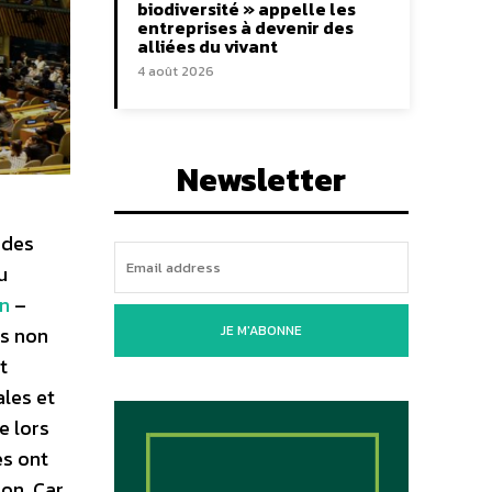
biodiversité » appelle les
entreprises à devenir des
alliées du vivant
4 août 2026
Newsletter
ndes
u
on
–
JE M'ABONNE
ns non
t
ales et
e lors
es ont
on. Car