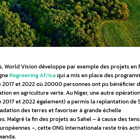
s, World Vision développe par exemple des projets en 
agne
Regreening Africa
qui a mis en place des program
e 2017 et 2022 où 20000 personnes ont pu bénéficier 
ion en agriculture verte. Au Niger, une autre opérati
e 2017 et 2022 également) a permis la replantation de 
gradation des terres et favoriser à grande échelle
es. Malgré la fin des projets au Sahel – à cause des ten
s européennes –, cette ONG internationale reste très act
wanda.