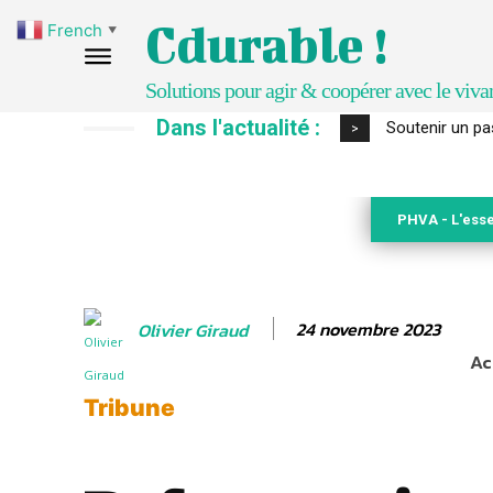
Cdurable !
French
▼
Solutions pour agir & coopérer avec le viva
Dans l'actualité :
S’inspirer de 
>
PHVA - L'esse
24 novembre 2023
Olivier Giraud
Ac
Tribune