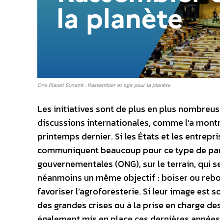
One Planet Summit : Rassembler et agir pour la planète
Les initiatives sont de plus en plus nombreus
discussions internationales, comme l’a mont
printemps dernier. Si les États et les entrep
communiquent beaucoup pour ce type de parte
gouvernementales (ONG), sur le terrain, qui 
néanmoins un même objectif : boiser ou reboi
favoriser l’agroforesterie. Si leur image est
des grandes crises ou à la prise en charge de
également mis en place ces dernières années