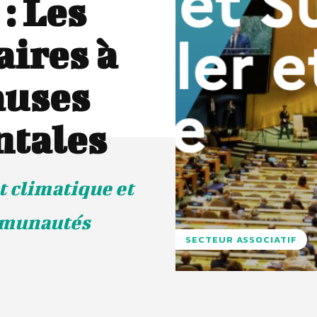
: Les
ires à
auses
tales
t climatique et
mmunautés
SECTEUR ASSOCIATIF