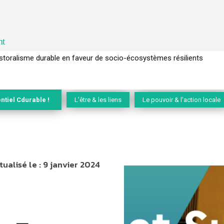
nt
l’arbre pour un modèle économique régénératif du vivant …
ntiel Cdurable !
L'être & les liens
Le pouvoir & l'action locale
tualisé le :
9 janvier 2024