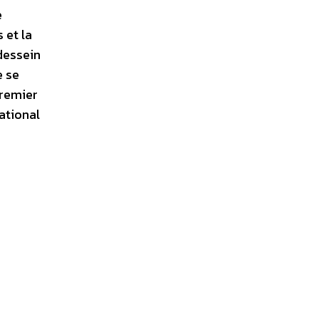
e
 et la
 dessein
e se
premier
ational