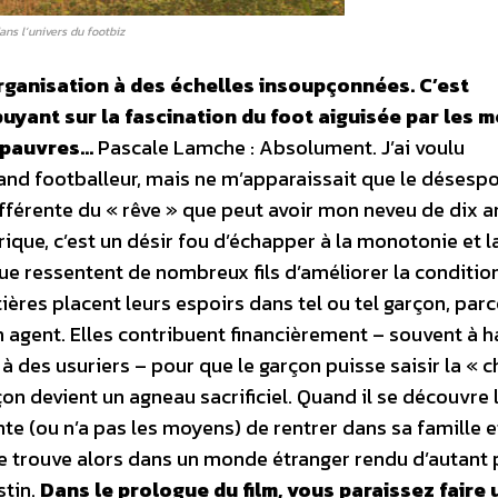
ans l’univers du footbiz
organisation à des échelles insoupçonnées. C’est
yant sur la fascination du foot aiguisée par les m
s pauvres…
Pascale Lamche : Absolument. J’ai voulu
rand footballeur, mais ne m’apparaissait que le désespo
ifférente du « rêve » que peut avoir mon neveu de dix a
rique, c’est un désir fou d’échapper à la monotonie et l
que ressentent de nombreux fils d’améliorer la conditio
ières placent leurs espoirs dans tel ou tel garçon, parce
un agent. Elles contribuent financièrement – souvent à 
 des usuriers – pour que le garçon puisse saisir la « 
çon devient un agneau sacrificiel. Quand il se découvre 
nte (ou n’a pas les moyens) de rentrer dans sa famille e
se trouve alors dans un monde étranger rendu d’autant 
stin.
Dans le prologue du film, vous paraissez faire 