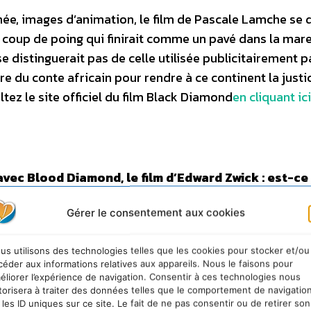
ée, images d’animation, le film de Pascale Lamche se 
on coup de poing qui finirait comme un pavé dans la mar
e distinguerait pas de celle utilisée publicitairement p
 du conte africain pour rendre à ce continent la justic
ltez le site officiel du film Black Diamond
en cliquant ici
 avec Blood Diamond, le film d’Edward Zwick : est-ce
plet du film est
BLACK DIAMOND : Fool’s Gold
. L’idée,
Gérer le consentement aux cookies
 diamant » (un garçon qui apportera la fortune à celui q
oités d’une façon ou d’une autre, soit comme victimes 
us utilisons des technologies telles que les cookies pour stocker et/ou
comme « rebut » de chercheurs de « talents » arrogants.
céder aux informations relatives aux appareils. Nous le faisons pour
e qui brille. Et, sur un terrain de foot, ce qui brille es
éliorer l’expérience de navigation. Consentir à ces technologies nous
torisera à traiter des données telles que le comportement de navigatio
que commerce – le plus souvent d’un commerce d’illusi
 les ID uniques sur ce site. Le fait de ne pas consentir ou de retirer son