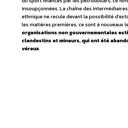
du sport financés par les pétrodollars, ce fil
insoupçonnées. La chaîne des intermédiaires
ethnique ne recule devant la possibilité d’ex
les matières premières, ce sont à nouveaux le
organisations non gouvernementales estim
clandestins et mineurs, qui ont été aband
véreux
.