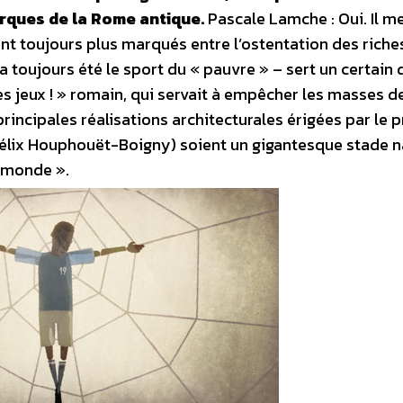
cirques de la Rome antique.
Pascale Lamche : Oui. Il m
t toujours plus marqués entre l’ostentation des riches
 a toujours été le sport du « pauvre » – sert un certain
es jeux ! » romain, qui servait à empêcher les masses d
 principales réalisations architecturales érigées par le 
Félix Houphouët-Boigny) soient un gigantesque stade n
u monde ».