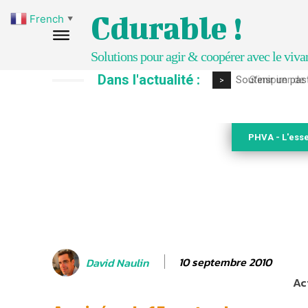
Cdurable !
French
▼
Solutions pour agir & coopérer avec le viva
Dans l'actualité :
S’inspirer de 
>
PHVA - L'esse
10 septembre 2010
David Naulin
Ac