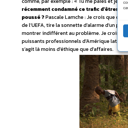
comme, par exemple : « Tu me paies et je t’em
co
récemment condamné ce trafic d’êtres hum
ca
poussé ?
Pascale Lamche : Je crois que c’est 
de l’UEFA, tire la sonnette d’alarme d’un poi
montrer indifférent au problème. Je crois que
puissants professionnels d’Amérique latine qui 
s’agit là moins d’éthique que d’affaires.