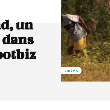
d, un
n dans
ootbiz
CINÉMA