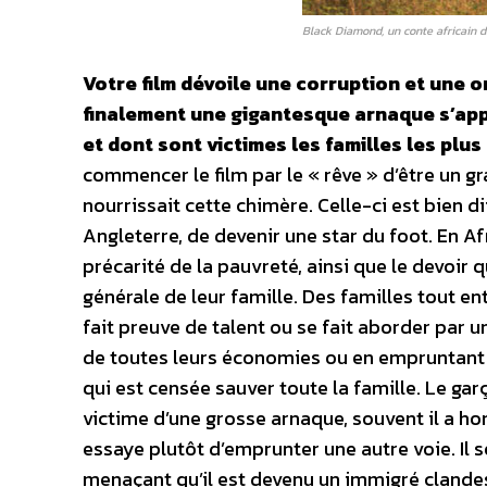
Black Diamond, un conte africain d
Votre film dévoile une corruption et une 
finalement une gigantesque arnaque s’appu
et dont sont victimes les familles les plu
commencer le film par le « rêve » d’être un g
nourrissait cette chimère. Celle-ci est bien d
Angleterre, de devenir une star du foot. En Af
précarité de la pauvreté, ainsi que le devoir 
générale de leur famille. Des familles tout ent
fait preuve de talent ou se fait aborder par 
de toutes leurs économies ou en empruntant à
qui est censée sauver toute la famille. Le gar
victime d’une grosse arnaque, souvent il a ho
essaye plutôt d’emprunter une autre voie. Il 
menaçant qu’il est devenu un immigré clande