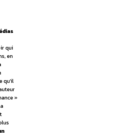
édias
ir qui
ns, en
a
n
 qu’il
hauteur
chance »
la
t
plus
un