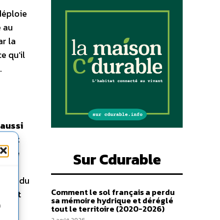
déploie
e au
ar la
e qu’il
.
 aussi
 c’est
ui le
Sur Cdurable
de
 L’or du
Comment le sol français a perdu
t tout
sa mémoire hydrique et déréglé
n
ons –
tout le territoire (2020-2026)