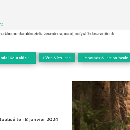
nt
l’arbre pour un modèle économique régénératif du vivant …
ntiel Cdurable !
L'être & les liens
Le pouvoir & l'action locale
tualisé le :
8 janvier 2024