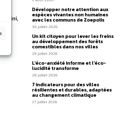
ssi
2 août 2026
 a
Développer notre attention aux
espèces vivantes non humaines
Platini,
avec les communs de Zoepolis
 se
30 juillet 2026
s
Un kit citoyen pour lever les freins
au développement des forêts
 il
comestibles dans nos villes
29 juillet 2026
L’éco-anxiété informe et l’éco-
lucidité transforme
28 juillet 2026
7 indicateurs pour des villes
résilientes et durables, adaptées
au changement climatique
27 juillet 2026