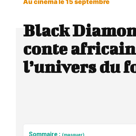
Au cinéma le 15 septembre
Black Diamon
conte africai
l’univers du f
Sommaire :
(masquer)