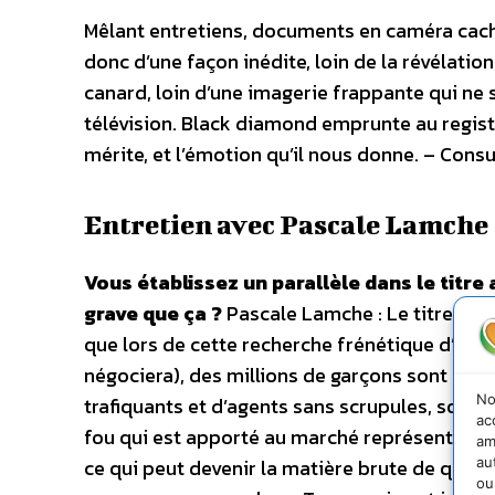
Mêlant entretiens, documents en caméra cach
donc d’une façon inédite, loin de la révélati
canard, loin d’une imagerie frappante qui ne s
télévision. Black diamond emprunte au registre
mérite, et l’émotion qu’il nous donne. – Consu
Entretien avec Pascale Lamche
Vous établissez un parallèle dans le titre
grave que ça ?
Pascale Lamche : Le titre com
que lors de cette recherche frénétique d’un «
négociera), des millions de garçons sont expl
No
trafiquants et d’agents sans scrupules, soit 
ac
fou qui est apporté au marché représente tout c
am
au
ce qui peut devenir la matière brute de quel
ou