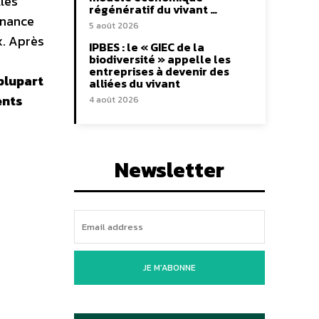
lles
régénératif du vivant …
enance
5 août 2026
x. Après
IPBES : le « GIEC de la
biodiversité » appelle les
entreprises à devenir des
plupart
alliées du vivant
ents
4 août 2026
Newsletter
JE M'ABONNE