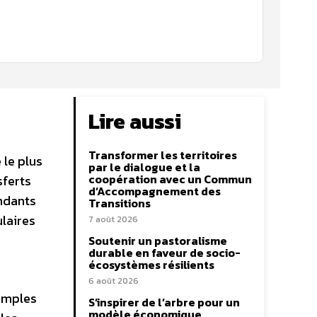
Lire aussi
Transformer les territoires
 le plus
par le dialogue et la
coopération avec un Commun
sferts
d’Accompagnement des
endants
Transitions
ulaires
7 août 2026
Soutenir un pastoralisme
durable en faveur de socio-
écosystèmes résilients
6 août 2026
temples
S’inspirer de l’arbre pour un
modèle économique