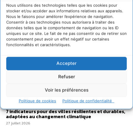
Nous utilisons des technologies telles que les cookies pour
Sur Cdurable
stocker et/ou accéder aux informations relatives aux appareils.
Nous le faisons pour améliorer l’expérience de navigation.
Consentir à ces technologies nous autorisera à traiter des
Comment le sol français a perdu sa mémoire
données telles que le comportement de navigation ou les ID
hydrique et déréglé tout le territoire (2020-2026)
uniques sur ce site. Le fait de ne pas consentir ou de retirer son
consentement peut avoir un effet négatif sur certaines
2 août 2026
fonctionnalités et caractéristiques.
Développer notre attention aux espèces vivantes
non humaines avec les communs de Zoepolis
30 juillet 2026
Accepter
Un kit citoyen pour lever les freins au
développement des forêts comestibles dans nos
Refuser
villes
29 juillet 2026
Voir les préférences
L’éco-anxiété informe et l’éco-lucidité transforme
Politique de cookies
Politique de confidentialité
28 juillet 2026
7 indicateurs pour des villes résilientes et durables,
adaptées au changement climatique
27 juillet 2026