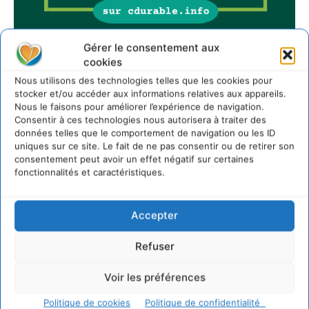
Gérer le consentement aux
cookies
Sur Cdurable
Nous utilisons des technologies telles que les cookies pour
stocker et/ou accéder aux informations relatives aux appareils.
Nous le faisons pour améliorer l’expérience de navigation.
Consentir à ces technologies nous autorisera à traiter des
Comment le sol français a perdu sa mémoire
données telles que le comportement de navigation ou les ID
hydrique et déréglé tout le territoire (2020-2026)
uniques sur ce site. Le fait de ne pas consentir ou de retirer son
2 août 2026
consentement peut avoir un effet négatif sur certaines
fonctionnalités et caractéristiques.
Développer notre attention aux espèces vivantes
non humaines avec les communs de Zoepolis
30 juillet 2026
Accepter
Un kit citoyen pour lever les freins au
développement des forêts comestibles dans nos
villes
Refuser
29 juillet 2026
Voir les préférences
L’éco-anxiété informe et l’éco-lucidité transforme
28 juillet 2026
Politique de cookies
Politique de confidentialité