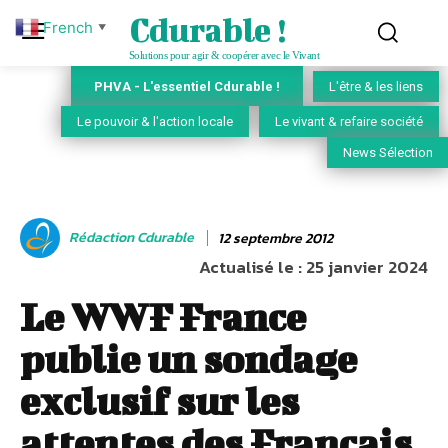
Cdurable !
French
▼
Solutions pour agir & coopérer avec le Vivant
PHVA - L'essentiel Cdurable !
L'être & les liens
Le pouvoir & l'action locale
Le vivant & refaire société
News Sélection
Rédaction Cdurable
12 septembre 2012
Actualisé le :
25 janvier 2024
Le WWF France
publie un sondage
exclusif sur les
attentes des Français