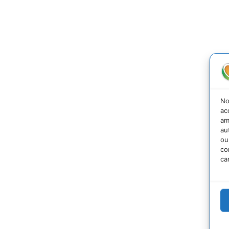
No
ac
am
au
ou
co
ca