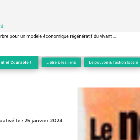
nt
EC de la biodiversité » appelle les entreprises à devenir des alliées du 
ntiel Cdurable !
L'être & les liens
Le pouvoir & l'action locale
ualisé le :
25 janvier 2024