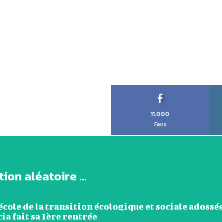
11,000
Fans
ion aléatoire ...
’école de la transition écologique et sociale adossée
a fait sa 1ère rentrée