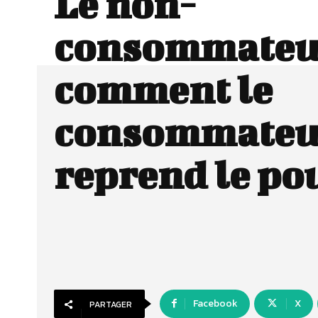
Le non-
consommateur
comment le
consommateu
reprend le po
Facebook
X
PARTAGER