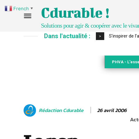
Cdurable !
French
▼
Solutions pour agir & coopérer avec le viva
Dans l'actualité :
IPBES : le « GI
>
PHVA - L'esse
26 avril 2006
Rédaction Cdurable
Act