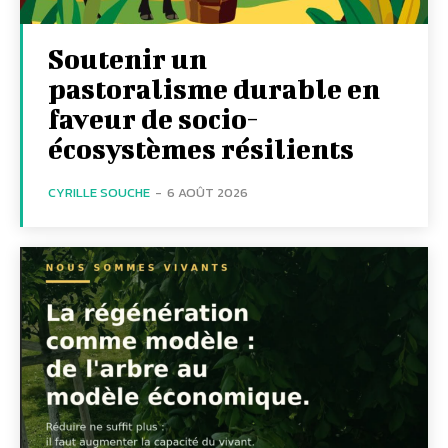
Soutenir un
pastoralisme durable en
faveur de socio-
écosystèmes résilients
CYRILLE SOUCHE
-
6 AOÛT 2026