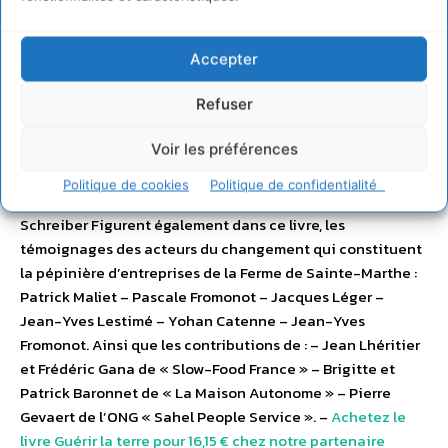
Les Entretiens de Millançay, coïncident cette année avec
la sortie d’un livre « Guérir la Terre » aux éditions Albin
Michel , sous la direction de Philippe Desbrosses, composé
Accepter
par des voix prestigieuses, interviewées et mises en pages
avec talent de Nathalie Calmé, ce sont : – le philosophe
Refuser
Edgar Morin, – la navigatrice Isabelle Autissier, – le
Voir les préférences
réalisateur photographe Yann Arthus-Bertrand, – la
cinéaste Coline Serreau, – le botaniste Jean-Marie Pelt, –
Politique de cookies
Politique de confidentialité
l’agro-écologiste Pierre Rabhi, – le médecin David Servan-
Schreiber Figurent également dans ce livre, les
témoignages des acteurs du changement qui constituent
la pépinière d’entreprises de la Ferme de Sainte-Marthe :
Patrick Maliet – Pascale Fromonot – Jacques Léger –
Jean-Yves Lestimé – Yohan Catenne – Jean-Yves
Fromonot. Ainsi que les contributions de : – Jean Lhéritier
et Frédéric Gana de « Slow-Food France » – Brigitte et
Patrick Baronnet de « La Maison Autonome » – Pierre
Gevaert de l’ONG « Sahel People Service ». –
Achetez le
livre Guérir la terre pour 16,15 € chez notre partenaire