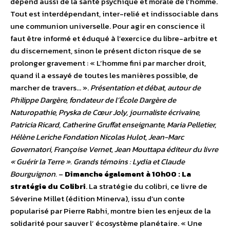
dépend aussi de la santé psychique et morale de l’homme.
Tout est interdépendant, inter-relié et indissociable dans
une communion universelle. Pour agir en conscience il
faut être informé et éduqué à l’exercice du libre-arbitre et
du discernement, sinon le présent dicton risque de se
prolonger gravement : « L’homme fini par marcher droit,
quand il a essayé de toutes les manières possible, de
marcher de travers… ».
Présentation et débat, autour de
Philippe Dargère, fondateur de l’École Dargère de
Naturopathie, Pryska de Cœur Joly, journaliste écrivaine,
Patricia Ricard, Catherine Gruffat enseignante, Maria Pelletier,
Hélène Leriche Fondation Nicolas Hulot, Jean-Marc
Governatori, Françoise Vernet, Jean Mouttapa éditeur du livre
« Guérir la Terre ». Grands témoins : Lydia et Claude
Bourguignon.
–
Dimanche également à 10h00 : La
stratégie du Colibri
. La stratégie du colibri, ce livre de
Séverine Millet (édition Minerva), issu d’un conte
popularisé par Pierre Rabhi, montre bien les enjeux de la
solidarité pour sauver l’ écosystème planétaire. « Une