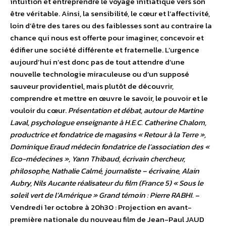
intuition et entreprendre le voyage initiatique vers son
être véritable. Ainsi, la sensibilité, le cœur et l’affectivité,
loin d’être des tares ou des faiblesses sont au contraire la
chance qui nous est offerte pour imaginer, concevoir et
édifier une société différente et fraternelle. L’urgence
aujourd’hui n’est donc pas de tout attendre d’une
nouvelle technologie miraculeuse ou d’un supposé
sauveur providentiel, mais plutôt de découvrir,
comprendre et mettre en œuvre le savoir, le pouvoir et le
vouloir du cœur.
Présentation et débat, autour de Martine
Laval, psychologue enseignante à H.E.C. Catherine Chalom,
productrice et fondatrice de magasins « Retour à la Terre »,
Dominique Eraud médecin fondatrice de l’association des «
Eco-médecines », Yann Thibaud, écrivain chercheur,
philosophe, Nathalie Calmé, journaliste – écrivaine, Alain
Aubry, Nils Aucante réalisateur du film (France 5) « Sous le
soleil vert de l’Amérique » Grand témoin : Pierre RABHI.
–
Vendredi 1er octobre à 20h30 : Projection en avant-
première nationale du nouveau film de Jean-Paul JAUD