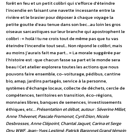
forêt en feu et un petit colibri qui s’efforce d’éteindre
l’incendie en faisant une navette incessante entre la
rivière et le brasier pour déposer à chaque voyage la
petite goutte d’eau tenue dans son bec…au loin les gros
oiseaux sarcastiques sur leur branche qui apostrophent le
colibri : « holà ! tu ne crois tout de même pas que tu vas
éteindre l’incendie tout seul… Non répond le colibri, mais
au moins j’aurais fait ma part… » La morale suggérée par
l’histoire est : que chacun fasse sa part et le monde sera
beau ! Cet atelier explorera toutes les actions que nous
pouvons faire ensemble, co-voiturage, pédibus, cantine
bio, amap, jardins partagés, service à la personne,
systèmes d’échange locaux, collecte de déchets, cercle de
compétences, territoires en transition, éco-régions,
monnaies libres, banques de semences, investissements
éthiques, etc…
Présentation et débat, autour : Séverine Millet,
Anne Thévenet, Pascale Fromonot, Cyril Dion, Nicole
Desbrosses, Anne Clépoint, Chantal Jaquet, Carina et Serge
Orru WWF. Jean-Yves Lestimé, Patrick Baronnet.Grand témoin