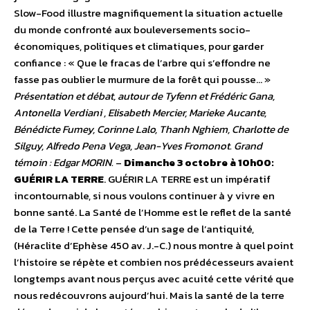
Slow-Food illustre magnifiquement la situation actuelle
du monde confronté aux bouleversements socio-
économiques, politiques et climatiques, pour garder
confiance : « Que le fracas de l’arbre qui s’effondre ne
fasse pas oublier le murmure de la forêt qui pousse… »
Présentation et débat, autour de Tyfenn et Frédéric Gana,
Antonella Verdiani , Elisabeth Mercier, Marieke Aucante,
Bénédicte Fumey, Corinne Lalo, Thanh Nghiem, Charlotte de
Silguy, Alfredo Pena Vega, Jean-Yves Fromonot. Grand
témoin : Edgar MORIN.
–
Dimanche 3 octobre à 10h00:
GUÉRIR LA TERRE
. GUÉRIR LA TERRE est un impératif
incontournable, si nous voulons continuer à y vivre en
bonne santé. La Santé de l’Homme est le reflet de la santé
de la Terre ! Cette pensée d’un sage de l’antiquité,
(Héraclite d’Ephèse 450 av. J.-C.) nous montre à quel point
l’histoire se répète et combien nos prédécesseurs avaient
longtemps avant nous perçus avec acuité cette vérité que
nous redécouvrons aujourd’hui. Mais la santé de la terre