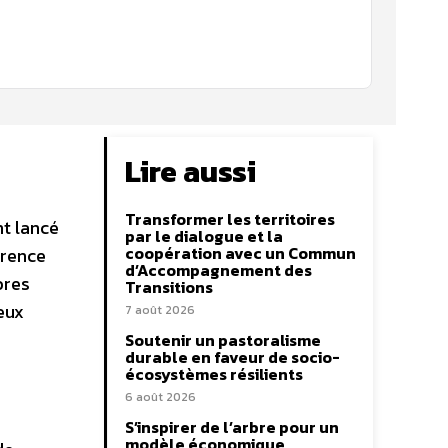
Lire aussi
Transformer les territoires
nt lancé
par le dialogue et la
coopération avec un Commun
érence
d’Accompagnement des
bres
Transitions
eux
7 août 2026
Soutenir un pastoralisme
durable en faveur de socio-
écosystèmes résilients
6 août 2026
S’inspirer de l’arbre pour un
modèle économique