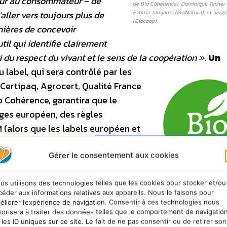
eur au consommateur – de
de Bio Cohérence), Dominique Techer (
’aller vers toujours plus de
Fatima Jamjama (ProNatura), et Serge
(Biocoop).
nières de concevoir
til qui identifie clairement
 du respect du vivant et le sens de la coopération »
.
Un
 label, qui sera contrôlé par les
 Certipaq, Agrocert, Qualité France
o Cohérence, garantira que le
rges européen, des règles
(alors que les labels européen et
), obligation pour la ferme d’être
duite majoritairement dans la
Gérer le consentement aux cookies
its transformés (contre 95% pour
 antibiotiques, des
us utilisons des technologies telles que les cookies pour stocker et/ou
Seuls les produits ayant res
céder aux informations relatives aux appareils. Nous le faisons pour
r, transformateur ou distributeur
méthodes de production et 
éliorer l’expérience de navigation. Consentir à ces technologies nous
transformation contenues d
odiagnostic. Cet autodiagnostic,
torisera à traiter des données telles que le comportement de navigatio
règlement européen et le c
 les ID uniques sur ce site. Le fait de ne pas consentir ou de retirer son
charges de la marque pourro