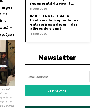
de
régénératif du vivant …
charges
5 août 2026
s de
IPBES : le « GIEC de la
biodiversité » appelle les
ins
entreprises à devenir des
sous) –
alliées du vivant
’agit pas
4 août 2026
Newsletter
 dévoilait
JE M'ABONNE
els du
rque issue
é plus d’un
uée Générale