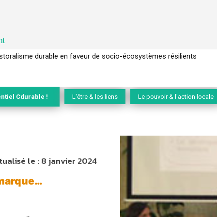
nt
l’arbre pour un modèle économique régénératif du vivant …
ntiel Cdurable !
L'être & les liens
Le pouvoir & l'action locale
tualisé le :
8 janvier 2024
 marque…