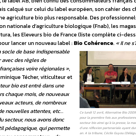
, le label AB, bien connu des consommateurs français 
rmais calqué sur celui du label européen, son cahier des 
’une agriculture bio plus responsable. Des professionnel
ion nationale d’agriculture biologique (Fnab), les magas
ura, les Eleveurs bio de France (liste complète ci-des
our lancer un nouveau label :
Bio Cohérence
.
« Il ne s
n socle de base indispensable
r avec des règles de
françaises voire régionales »
,
minique Técher, viticulteur et
teur bio est entré dans une
urs chaque mois, de nouveaux
veaux acteurs, de nombreux
de nouvelles attentes, etc…
Ce lundi 12 avril, Alternative Bio 2009
pour la première fois aux professionn
u secteur, nous avons donc
secteur bio ainsi qu’à la presse, la ma
til pédagogique, qui permette
d’une réflexion partenariale ayant dur
an. A la tribune, Cécile Guyou (Délég