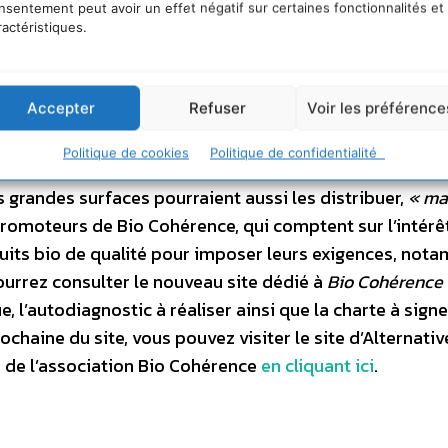
ipatif et évolutif, devra
nsentement peut avoir un effet négatif sur certaines fonctionnalités et
mention Bio Cohérence. Ils 
re le point sur ses pratiques et sur
facilement reconnaissables 
ractéristiques.
logo en forme de pastille. D
 matière environnementale, sociale
communication seront égal
disposition des opérateurs q
evraient avoir lieu dans les
souhaitent.
Accepter
Refuser
Voir les préférence
raître en 2011 dans les rayons.
ssi puissant que le Bourgeon en
Politique de cookies
Politique de confidentialité
ne. Ces produits seront d’abord vendus dans des maga
grandes surfaces pourraient aussi les distribuer,
« ma
promoteurs de Bio Cohérence, qui comptent sur l’intérê
its bio de qualité pour imposer leurs exigences, not
pourrez consulter le nouveau site dédié à
Bio Cohérence
, l’autodiagnostic à réaliser ainsi que la charte à sign
rochaine du site, vous pouvez visiter le site d’Alternativ
s de l’association Bio Cohérence
en cliquant ici
.