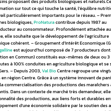
ins proposant des produits biologiques et naturels.C
tion sur tout ce qui touche la santé, l’équlibre nutriti
vail particulièrement importants pour le réseau. – Prem
umes biologiques,
ProNatura
contribue depuis 1987 au
producteur au consommateur. Profondément attachée a
ue, elle souhaite que le développement de l’agriculture
ique cohérent. – Groupement d’Intérêt Economique (G.I
galline
est aujourd’hui composé de 7 producteurs dont
tation en Commun) constitués eux-mêmes de deux ou 3
es à 100% conduites en agriculture biologique et se 
Gers. – Depuis 2003,
Val Bio
Centre regroupe une vingt
 en région Centre. Grâce à un système innovant de pan
e la commercialisation des productions des maraîchers
rantis. Dans un contexte de marché très demandeur, elle
sonnalité des productions, aux liens forts et durables en
pement d’une économie solidaire par le soutien des a