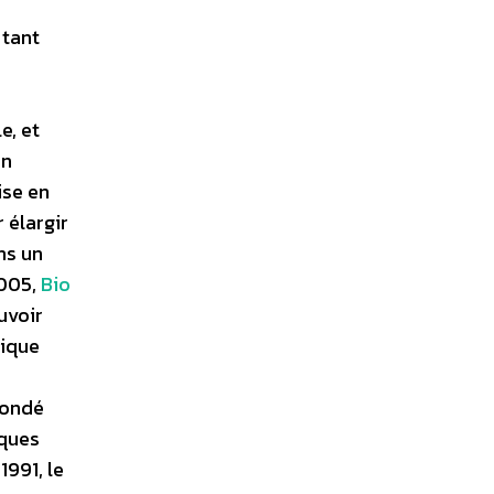
 tant
e, et
en
ise en
 élargir
ns un
2005,
Bio
uvoir
gique
fondé
iques
991, le