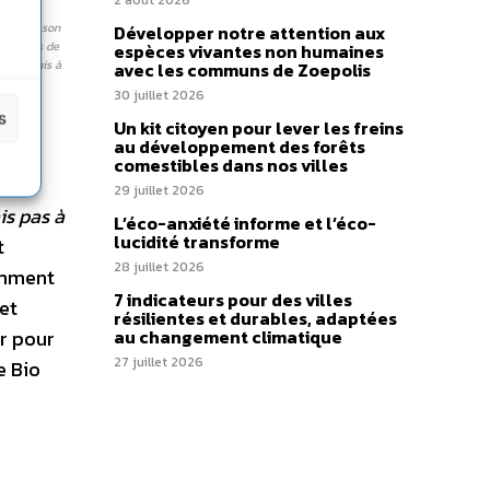
2 août 2026
seront
grâce à son
Développer notre attention aux
es outils de
espèces vivantes non humaines
ement mis à
avec les communs de Zoepolis
ui le
30 juillet 2026
s
Un kit citoyen pour lever les freins
au développement des forêts
comestibles dans nos villes
sins
29 juillet 2026
is pas à
L’éco-anxiété informe et l’éco-
lucidité transforme
t
28 juillet 2026
amment
7 indicateurs pour des villes
et
résilientes et durables, adaptées
er pour
au changement climatique
27 juillet 2026
e Bio