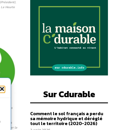
Président),
 Le Heurte
Sur Cdurable
pecté les
Comment le sol français a perdu
de
sa mémoire hydrique et déréglé
ans le
n
tout le territoire (2020-2026)
ahier des
nt porter la