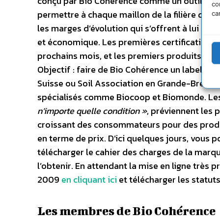
conçu par Bio Cohérence comme un outil partic
co
permettre à chaque maillon de la filière de fai
ca
les marges d’évolution qui s’offrent à lui en
et économique. Les premières certifications d
prochains mois, et les premiers produits appa
Objectif : faire de Bio Cohérence un label au
Suisse ou Soil Association en Grande-Bretag
spécialisés comme Biocoop et Biomonde. Les 
n’importe quelle condition »
, préviennent les 
croissant des consommateurs pour des produ
en terme de prix. D’ici quelques jours, vous 
télécharger le cahier des charges de la marque
l’obtenir. En attendant la mise en ligne très p
2009
en cliquant ici
et télécharger les statut
Les membres de Bio Cohérence