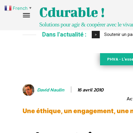
Cdurable !
French
▼
Solutions pour agir & coopérer avec le viva
Dans l'actualité :
S’inspirer de 
>
PHVA - L'esse
16 avril 2010
David Naulin
Ac
Une éthique, un engagement, une