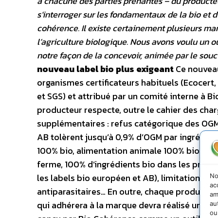
à chacune des parties prenantes – du product
s’interroger sur les fondamentaux de la bio et d
cohérence. Il existe certainement plusieurs ma
l’agriculture biologique. Nous avons voulu un ou
notre façon de la concevoir, animée par le souci
nouveau label bio plus exigeant
Ce nouveau
organismes certificateurs habituels (Ecocert,
et SGS) et attribué par un comité interne à Bi
producteur respecte, outre le cahier des cha
supplémentaires : refus catégorique des OGM 
AB tolèrent jusqu’à 0,9% d’OGM par ingrédient
100% bio, alimentation animale 100% bio pro
ferme, 100% d’ingrédients bio dans les produ
les labels bio européen et AB), limitation des
No
ac
antiparasitaires… En outre, chaque producteu
am
qui adhérera à la marque devra réalisé un aut
au
ou