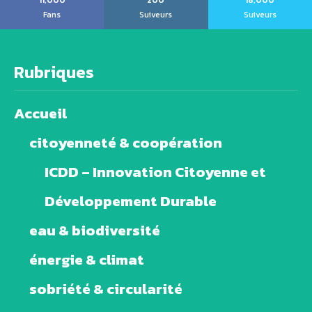
11,000
200
18,000
Fans
Suiveurs
Suiveurs
Rubriques
Accueil
citoyenneté & coopération
ICDD – Innovation Citoyenne et
Développement Durable
eau & biodiversité
énergie & climat
sobriété & circularité