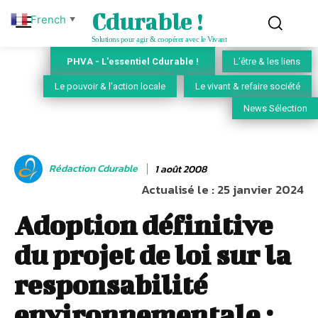
Cdurable !
French
▼
Solutions pour agir & coopérer avec le Vivant
PHVA - L'essentiel Cdurable !
L'être & les liens
Le pouvoir & l'action locale
Le vivant & refaire société
News Sélection
Rédaction Cdurable
1 août 2008
Actualisé le :
25 janvier 2024
Adoption définitive
du projet de loi sur la
responsabilité
environnementale :