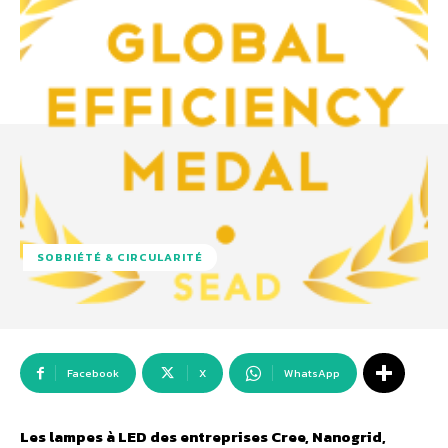
SOBRIÉTÉ & CIRCULARITÉ
Facebook
X
WhatsApp
Les lampes à LED des entreprises Cree, Nanogrid,