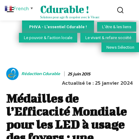
Cdurable !
French
▼
Solutions pour agir & coopérer avec le Vivant
PHVA - L'essentiel Cdurable !
L'être & les liens
Le pouvoir & l'action locale
Le vivant & refaire société
News Sélection
Rédaction Cdurable
25 juin 2015
Actualisé le :
25 janvier 2024
Médailles de
l’Efficacité Mondiale
pour les LED à usage
des foyers : une