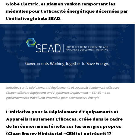
Globe Electric, et Xiamen Yankon remportent les
médailles pour l’efficacité énergétique décernées par
l’initiative globale SEAD.
Initiative sur le déploiement d’équipements et appareils hautement efficaces
(Super-efficient Equipment and Appliances Deployment – SEAD) – Les
gouvernements travaillent ensemble pour économiser l’énergie
L’Initiative pour le Déploiement d’Equipements et
Appareils Hautement Efficaces, créée dans le cadre
de la réunion ministérielle sur les énergies propres
(Clean Energy Ministerial –CEM) et qui réunit 17