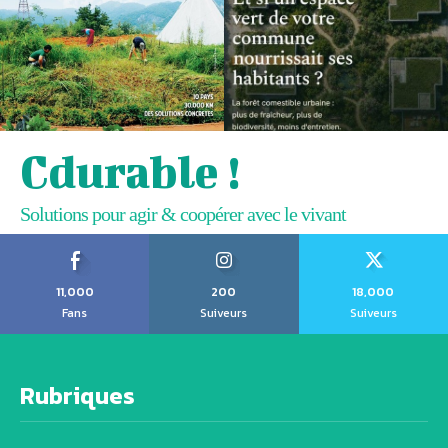
Cdurable !
Solutions pour agir & coopérer avec le vivant
11,000
200
18,000
Fans
Suiveurs
Suiveurs
Rubriques