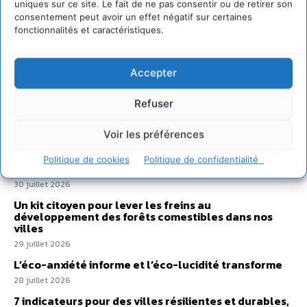
uniques sur ce site. Le fait de ne pas consentir ou de retirer son
consentement peut avoir un effet négatif sur certaines
fonctionnalités et caractéristiques.
Sur Cdurable
Accepter
Refuser
Comment le sol français a perdu sa mémoire
hydrique et déréglé tout le territoire (2020-2026)
Voir les préférences
2 août 2026
Développer notre attention aux espèces vivantes
Politique de cookies
Politique de confidentialité
non humaines avec les communs de Zoepolis
30 juillet 2026
Un kit citoyen pour lever les freins au
développement des forêts comestibles dans nos
villes
29 juillet 2026
L’éco-anxiété informe et l’éco-lucidité transforme
28 juillet 2026
7 indicateurs pour des villes résilientes et durables,