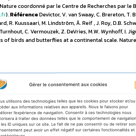
Nature coordonné par le Centre de Recherches par le
.fr
).
Référence
Devictor, V. van Swaay, C. Brereton, T. 
ard, R. Kuussaari, M. Lindström, Å. Reif , J. Roy, D.B. Schw
 Turnhout, C. Vermouzek, Z. DeVries, M.W. Wynhoff, I. Jigu
s of birds and butterflies at a continental scale. Natur
Gérer le consentement aux cookies
us utilisons des technologies telles que les cookies pour stocker et/ou
céder aux informations relatives aux appareils. Nous le faisons pour
éliorer l’expérience de navigation. Consentir à ces technologies nous
torisera à traiter des données telles que le comportement de navigatio
 les ID uniques sur ce site. Le fait de ne pas consentir ou de retirer son
nsentement peut avoir un effet négatif sur certaines fonctionnalités et
ractéristiques.