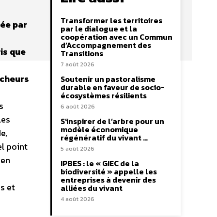
Transformer les territoires
née par
par le dialogue et la
coopération avec un Commun
d’Accompagnement des
ois que
Transitions
7 août 2026
rcheurs
Soutenir un pastoralisme
durable en faveur de socio-
écosystèmes résilients
s
6 août 2026
les
S’inspirer de l’arbre pour un
modèle économique
e,
régénératif du vivant …
l point
5 août 2026
 en
IPBES : le « GIEC de la
biodiversité » appelle les
entreprises à devenir des
s et
alliées du vivant
4 août 2026