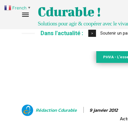
Cdurable !
French
▼
Solutions pour agir & coopérer avec le viva
Dans l'actualité :
S’inspirer de 
>
PHVA - L'esse
9 janvier 2012
Rédaction Cdurable
Act