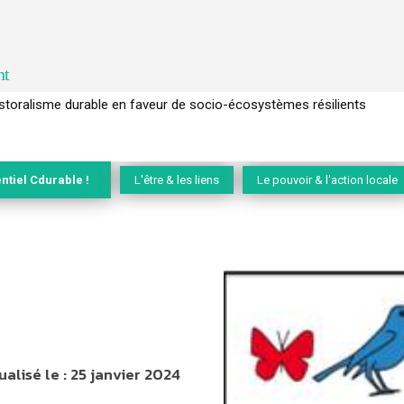
nt
l’arbre pour un modèle économique régénératif du vivant …
ntiel Cdurable !
L'être & les liens
Le pouvoir & l'action locale
ualisé le :
25 janvier 2024