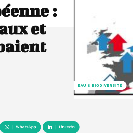
péenne :
aux et
paient
EAU & BIODIVERSITÉ
WhatsApp
Linkedin