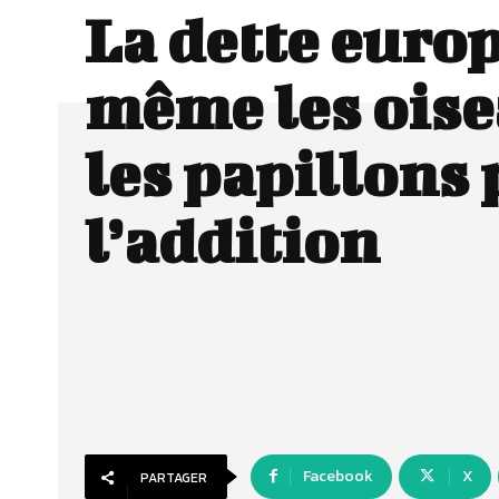
La dette euro
même les oise
les papillons 
l’addition
Facebook
X
PARTAGER