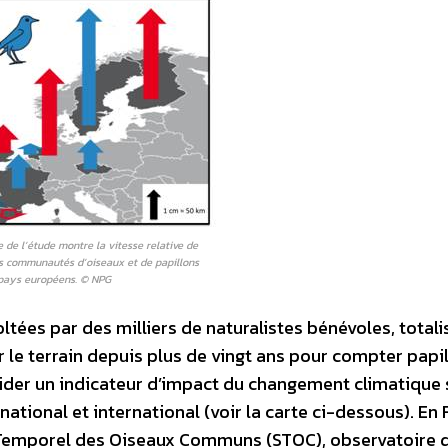
e de l’étude montre la vitesse relative de
 communautés d’oiseaux et de papillons
 pays européens. © NPG
tées par des milliers de naturalistes bénévoles, totali
r le terrain depuis plus de vingt ans pour compter papi
lider un indicateur d’impact du changement climatique 
national et international (voir la carte ci-dessous). En 
i Temporel des Oiseaux Communs (STOC), observatoire 