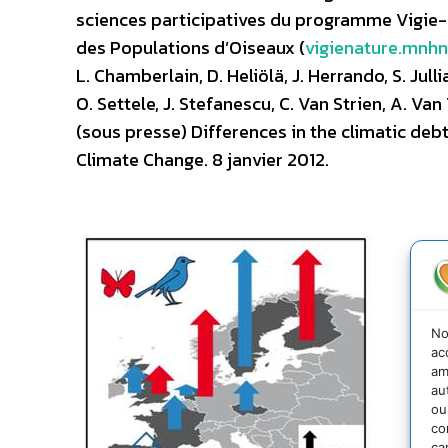
sciences participatives du programme Vigie-
des Populations d’Oiseaux (
vigienature.mnhn
L. Chamberlain, D. Heliölä, J. Herrando, S. Julli
O. Settele, J. Stefanescu, C. Van Strien, A. Van
(sous presse) Differences in the climatic debt
Climate Change. 8 janvier 2012.
No
ac
am
au
ou
co
ca