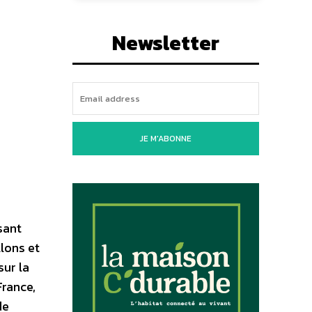
Newsletter
JE M'ABONNE
sant
llons et
sur la
France,
de