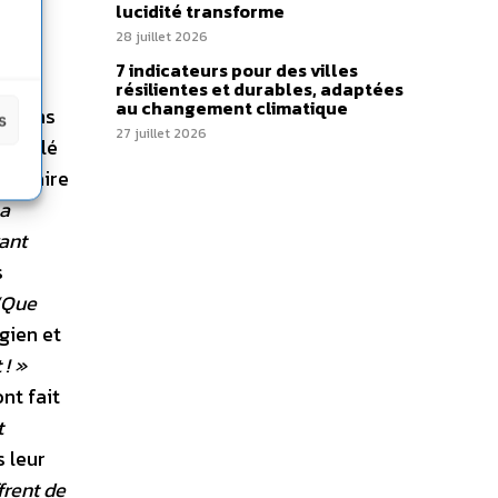
lucidité transforme
 dans
28 juillet 2026
7 indicateurs pour des villes
résilientes et durables, adaptées
au changement climatique
e. Dans
s
27 juillet 2026
rappelé
écessaire
La
vant
s
 “Que
gien et
 ! »
nt fait
t
s leur
frent de