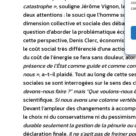
co
catastrophe »
, souligne Jérôme Vignon, le no
ca
deux attentions : le souci que l’homme soit au
dimension collective et sociale des débats en
question d’aborder la problématique écologiq
cette perspective, Denis Clerc, économiste 
le coût social très différencié d’une action sur
du coût de l’énergie se fera sans douleur, alo
présence de l’État comme guide et comme contra
nous »
, a-t-il plaidé. Tout au long de cette se
sociales se sont interrogées sur le sens des
devons-nous faire ?” mais “Que voulons-nous ê
scientifique.
Si nous avons une colonne vertébr
Devant l’ampleur des changements à accomplir
le choix ni du conservatisme ni du pessimis
durable seulement la gestion de la pénurie o
déclaration finale.
Il ne s’agit pas de freiner p