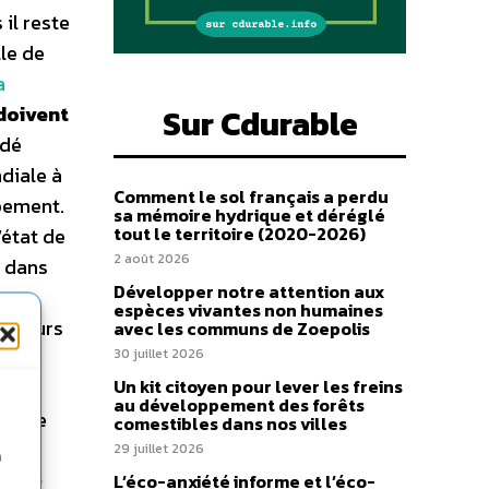
 il reste
lle de
a
doivent
Sur Cdurable
rdé
ndiale à
Comment le sol français a perdu
ppement.
sa mémoire hydrique et déréglé
tout le territoire (2020-2026)
’état de
2 août 2026
e dans
Développer notre attention aux
-
espèces vivantes non humaines
nt leurs
avec les communs de Zoepolis
e
30 juillet 2026
Un kit citoyen pour lever les freins
 les
au développement des forêts
ans le
comestibles dans nos villes
29 juillet 2026
n
d’une
L’éco-anxiété informe et l’éco-