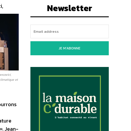
Newsletter
i,
JE M'ABONNE
ncovici,
climatique et
ourrons
ature
 »
. Jean-