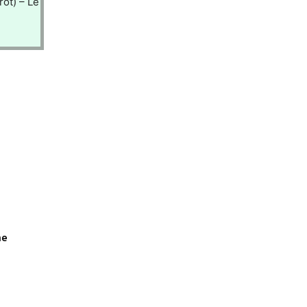
rot) – Le
me