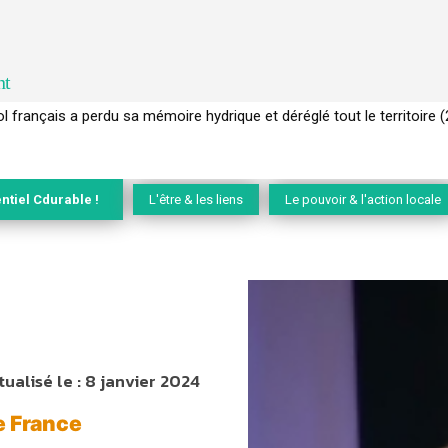
nt
 français a perdu sa mémoire hydrique et déréglé tout le territoire 
ntiel Cdurable !
L'être & les liens
Le pouvoir & l'action locale
tualisé le :
8 janvier 2024
e France