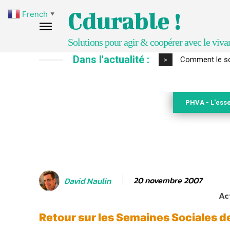
Cdurable !
French
▼
Solutions pour agir & coopérer avec le viva
Dans l'actualité :
Comment le sol
>
PHVA - L'esse
20 novembre 2007
David Naulin
Ac
Retour sur les Semaines Sociales d