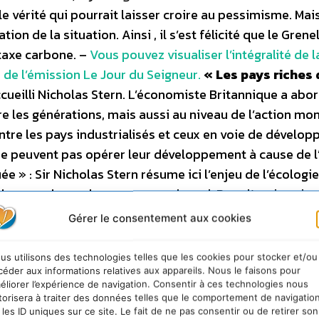
e vérité qui pourrait laisser croire au pessimisme. Mais
on de la situation. Ainsi , il s’est félicité que le Grene
 taxe carbone. –
Vous pouvez visualiser l’intégralité de l
 de l’émission Le Jour du Seigneur.
« Les pays riches 
ccueilli Nicholas Stern. L’économiste Britannique a abo
tre les générations, mais aussi au niveau de l’action mo
tre les pays industrialisés et ceux en voie de dévelo
 ne peuvent pas opérer leur développement à cause de l
e » : Sir Nicholas Stern résume ici l’enjeu de l’écologi
de, ceux du nord comme ceux du sud. Pour l’ancien vice
ches doivent établir des objectifs individuels, en tena
Gérer le consentement aux cookies
atière de réduction. Parallèlement, les programmes d
rre doivent être conçus pour s’ouvrir au commerce avec
us utilisons des technologies telles que les cookies pour stocker et/ou
des Semaines sociales n’était pourtant pas de verser d
céder aux informations relatives aux appareils. Nous le faisons pour
éliorer l’expérience de navigation. Consentir à ces technologies nous
vre autrement, pour un développement durable et humain”,
torisera à traiter des données telles que le comportement de navigatio
marquée davantage par un élan de vie que par la crainte 
 les ID uniques sur ce site. Le fait de ne pas consentir ou de retirer son