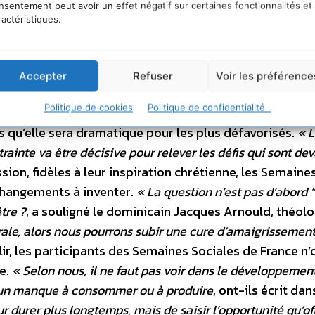
nsentement peut avoir un effet négatif sur certaines fonctionnalités et
uveau président. Ce parti pris s’est notamment décliné
ractéristiques.
 centre de la réflexion écologique ; la volonté que la
vironnementaux ne soit pas oubliée. Il n’était donc pas
ue en laissant de côté les questions de justice social
Accepter
Refuser
Voir les préférence
et fondateur du magazine Alternatives économiques, a 
Politique de cookies
Politique de confidentialité
 les prix de l’énergie : pour les plus aisés, la hausse n
rs qu’elle sera dramatique pour les plus défavorisés.
« 
inte va être décisive pour relever les défis qui sont de
ssion, fidèles à leur inspiration chrétienne, les Semaine
 changements à inventer.
« La question n’est pas d’abord
tre ?
, a souligné le dominicain Jacques Arnould, théolo
ale, alors nous pourrons subir une cure d’amaigrissement
, les participants des Semaines Sociales de France n’o
me.
« Selon nous, il ne faut pas voir dans le développemen
u un manque à consommer ou à produire
, ont-ils écrit dan
our durer plus longtemps, mais de saisir l’opportunité qu’of