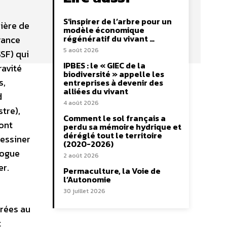
S’inspirer de l’arbre pour un
ière de
modèle économique
régénératif du vivant …
rance
5 août 2026
SSF) qui
IPBES : le « GIEC de la
ravité
biodiversité » appelle les
s,
entreprises à devenir des
alliées du vivant
d
4 août 2026
tre),
Comment le sol français a
sont
perdu sa mémoire hydrique et
déréglé tout le territoire
dessiner
(2020-2026)
logue
2 août 2026
er.
Permaculture, la Voie de
l’Autonomie
30 juillet 2026
crées au
t