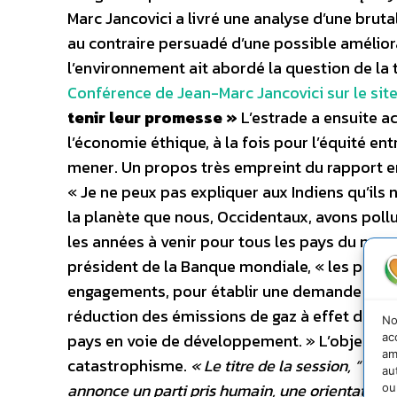
Marc Jancovici a livré une analyse d’une brutal
au contraire persuadé d’une possible améliorati
l’environnement ait abordé la question de la
Conférence de Jean-Marc Jancovici sur le site
tenir leur promesse »
L’estrade a ensuite a
l’économie éthique, à la fois pour l’équité en
mener. Un propos très empreint du rapport en
« Je ne peux pas expliquer aux Indiens qu’ils
la planète que nous, Occidentaux, avons pollué
les années à venir pour tous les pays du mon
président de la Banque mondiale, « les pays ri
engagements, pour établir une demande en m
réduction des émissions de gaz à effet de se
No
pays en voie de développement. » L’objectif 
ac
am
catastrophisme.
« Le titre de la session, “Vi
au
annonce un parti pris humain, une orientation 
ou