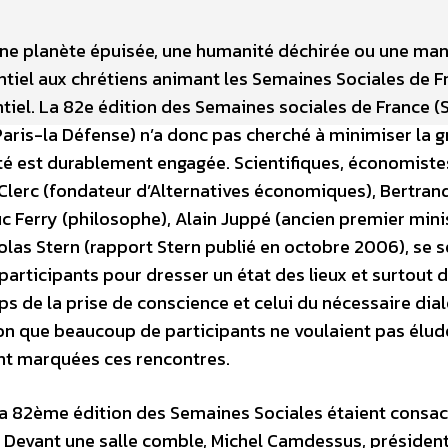
ne planète épuisée, une humanité déchirée ou une man
ntiel aux chrétiens animant les Semaines Sociales de F
ntiel. La 82e édition des Semaines sociales de France (
Paris-la Défense) n’a donc pas cherché à minimiser la g
ité est durablement engagée. Scientifiques, économiste
 Clerc (fondateur d’Alternatives économiques), Bertran
c Ferry (philosophe), Alain Juppé (ancien premier minis
holas Stern (rapport Stern publié en octobre 2006), se 
articipants pour dresser un état des lieux et surtout 
mps de la prise de conscience et celui du nécessaire dia
ion que beaucoup de participants ne voulaient pas élud
ont marquées ces rencontres.
 la 82ème édition des Semaines Sociales étaient consa
 Devant une salle comble, Michel Camdessus, présiden