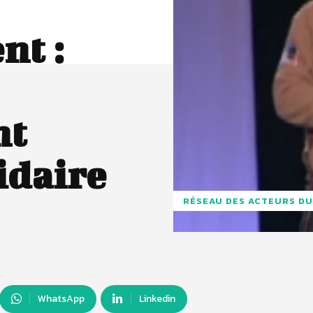
nt :
nt
idaire
RÉSEAU DES ACTEURS DU
WhatsApp
Linkedin