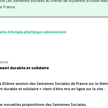
ticle Les Semaines sociales au chevet de la planète d’Elodie Mau
de France
able.info/spip.php?page=abonnement
10h35
ment durable et solidaire
a 82ème session des Semaines Sociales de France sur le thè
urable et solidaire » vient d’être mis en ligne sur le site :
aux nouvelles propositions des Semaines Sociales.