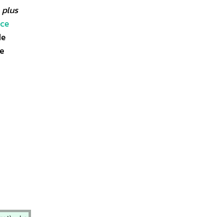
 plus
nce
de
de