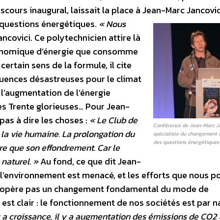
cours inaugural, laissait la place à Jean-Marc Jancovic
 questions énergétiques.
« Nous
ncovici. Ce polytechnicien attire là
stronomique d’énergie que consomme
ertain sens de la formule, il cite
uences désastreuses pour le climat
 l’augmentation de l’énergie
s Trente glorieuses… Pour Jean-
 pas à dire les choses :
« Le Club de
Conférence de Jean-Marc Ja
la vie humaine. La prolongation du
spécialiste du changement 
des questions énergétiques
re que son effondrement. Car le
 naturel. »
Au fond, ce que dit Jean-
: l’environnement est menacé, et les efforts que nous p
on n’opère pas un changement fondamental du mode de
st clair : le fonctionnement de nos sociétés est par n
y a croissance, il y a augmentation des émissions de CO2