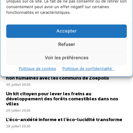
uniques sur ce site. Le fait de ne pas consentir ou de retirer son
consentement peut avoir un effet négatif sur certaines
fonctionnalités et caractéristiques.
Sur Cdurable
Accepter
Refuser
Comment le sol français a perdu sa mémoire
hydrique et déréglé tout le territoire (2020-2026)
Voir les préférences
2 août 2026
Politique de cookies
Politique de confidentialité
Développer notre attention aux espèces vivantes
non humaines avec les communs de Zoepolis
30 juillet 2026
Un kit citoyen pour lever les freins au
développement des forêts comestibles dans nos
villes
29 juillet 2026
L’éco-anxiété informe et l’éco-lucidité transforme
28 juillet 2026