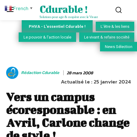
Cdurable !
French
▼
Solutions pour agir & coopérer avec le Vivant
PHVA - L'essentiel Cdurable !
L'être & les liens
Le pouvoir & l'action locale
Le vivant & refaire société
News Sélection
Rédaction Cdurable
28 mars 2008
Actualisé le :
25 janvier 2024
Vers un campus
écoresponsable : en
Avril, Carlone change
de style !