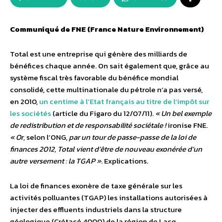
Communiqué de FNE (France Nature Environnement)
Total est une entreprise qui génère des milliards de
bénéfices chaque année. On sait également que, grâce au
système fiscal très favorable du bénéfice mondial
consolidé, cette multinationale du pétrole n’a pas versé,
en 2010,
un centime à l’Etat français au titre de l’impôt sur
les sociétés
(article du Figaro du 12/07/11).
« Un bel exemple
de redistribution et de responsabilité sociétale !
ironise FNE.
« Or
, selon l’ONG,
par un tour de passe-passe de la loi de
finances 2012, Total vient d’être de nouveau exonérée d’un
autre versement : la TGAP »
. Explications.
La loi de finances exonère de taxe générale sur les
activités polluantes (TGAP) les installations autorisées à
injecter des effluents industriels dans la structure
géologique (Crétacé 4000) de la région de Lacq