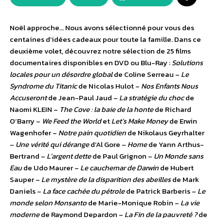
Noël approche… Nous avons sélectionné pour vous des
centaines d’idées cadeaux pour toute la famille. Dans ce
deuxième volet, découvrez notre sélection de 25 films
documentaires disponibles en DVD ou Blu-Ray :
Solutions
locales pour un désordre global
de Coline Serreau –
Le
Syndrome du Titanic
de Nicolas Hulot –
Nos Enfants Nous
Accuseront
de Jean-Paul Jaud –
La stratégie du choc
de
Naomi KLEIN –
The Cove : la baie de la honte
de Richard
O’Barry –
We Feed the World
et
Let’s Make Money
de Erwin
Wagenhofer –
Notre pain quotidien
de Nikolaus Geyrhalter
–
Une vérité qui dérange
d’Al Gore –
Home
de Yann Arthus-
Bertrand –
L’argent dette
de Paul Grignon –
Un Monde sans
Eau
de Udo Maurer –
Le cauchemar de Darwin
de Hubert
Sauper –
Le mystère de la disparition des abeilles
de Mark
Daniels –
La face cachée du pétrole
de Patrick Barberis –
Le
monde selon Monsanto
de Marie-Monique Robin –
La vie
moderne
de Raymond Depardon –
La Fin de la pauvreté ?
de