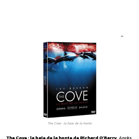
–
The Cove : la baie de la honte
The Cove : la baie de la honte de Richard O’Barry
. Après