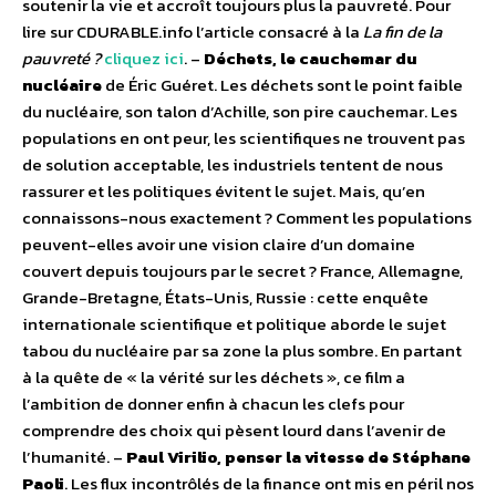
soutenir la vie et accroît toujours plus la pauvreté. Pour
lire sur CDURABLE.info l’article consacré à la
La fin de la
pauvreté ?
cliquez ici
. –
Déchets, le cauchemar du
nucléaire
de Éric Guéret. Les déchets sont le point faible
du nucléaire, son talon d’Achille, son pire cauchemar. Les
populations en ont peur, les scientifiques ne trouvent pas
de solution acceptable, les industriels tentent de nous
rassurer et les politiques évitent le sujet. Mais, qu’en
connaissons-nous exactement ? Comment les populations
peuvent-elles avoir une vision claire d’un domaine
couvert depuis toujours par le secret ? France, Allemagne,
Grande-Bretagne, États-Unis, Russie : cette enquête
internationale scientifique et politique aborde le sujet
tabou du nucléaire par sa zone la plus sombre. En partant
à la quête de « la vérité sur les déchets », ce film a
l’ambition de donner enfin à chacun les clefs pour
comprendre des choix qui pèsent lourd dans l’avenir de
l’humanité. –
Paul Virilio, penser la vitesse de Stéphane
Paoli
. Les flux incontrôlés de la finance ont mis en péril nos