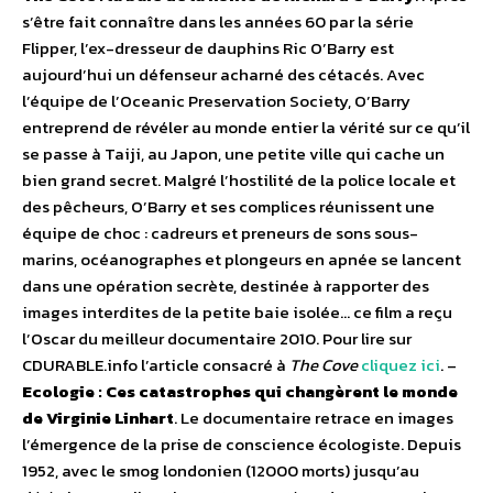
s’être fait connaître dans les années 60 par la série
Flipper, l’ex-dresseur de dauphins Ric O’Barry est
aujourd’hui un défenseur acharné des cétacés. Avec
l’équipe de l’Oceanic Preservation Society, O’Barry
entreprend de révéler au monde entier la vérité sur ce qu’il
se passe à Taiji, au Japon, une petite ville qui cache un
bien grand secret. Malgré l’hostilité de la police locale et
des pêcheurs, O’Barry et ses complices réunissent une
équipe de choc : cadreurs et preneurs de sons sous-
marins, océanographes et plongeurs en apnée se lancent
dans une opération secrète, destinée à rapporter des
images interdites de la petite baie isolée… ce film a reçu
l’Oscar du meilleur documentaire 2010. Pour lire sur
CDURABLE.info l’article consacré à
The Cove
cliquez ici
. –
Ecologie : Ces catastrophes qui changèrent le monde
de Virginie Linhart
. Le documentaire retrace en images
l’émergence de la prise de conscience écologiste. Depuis
1952, avec le smog londonien (12000 morts) jusqu’au