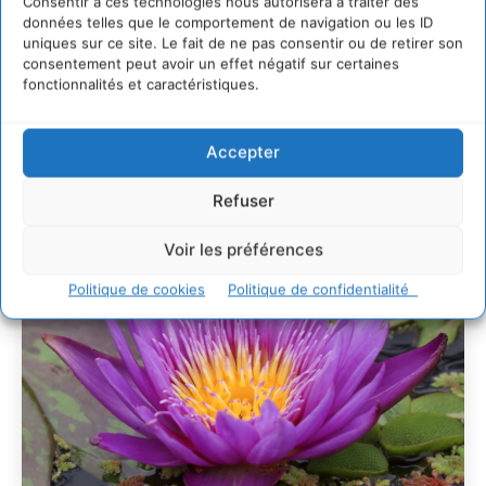
Consentir à ces technologies nous autorisera à traiter des
29 juillet 2026
données telles que le comportement de navigation ou les ID
uniques sur ce site. Le fait de ne pas consentir ou de retirer son
L’éco-anxiété informe et l’éco-lucidité transforme
consentement peut avoir un effet négatif sur certaines
28 juillet 2026
fonctionnalités et caractéristiques.
7 indicateurs pour des villes résilientes et durables,
adaptées au changement climatique
27 juillet 2026
Accepter
Refuser
Voir les préférences
Politique de cookies
Politique de confidentialité