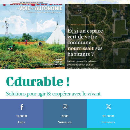
Cdurable !
Solutions pour agir & coopérer avec le vivant
11,000
200
18,000
Fans
Suiveurs
Suiveurs