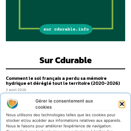
Sur Cdurable
Comment le sol français a perdu sa mémoire
hydrique et déréglé tout le territoire (2020-2026)
2 août 2026
Développer notre attention aux espèces vivantes
Gérer le consentement aux
non humaines avec les communs de Zoepolis
cookies
30 juillet 2026
Nous utilisons des technologies telles que les cookies pour
Un kit citoyen pour lever les freins au
stocker et/ou accéder aux informations relatives aux appareils.
développement des forêts comestibles dans nos
Nous le faisons pour améliorer l’expérience de navigation.
villes