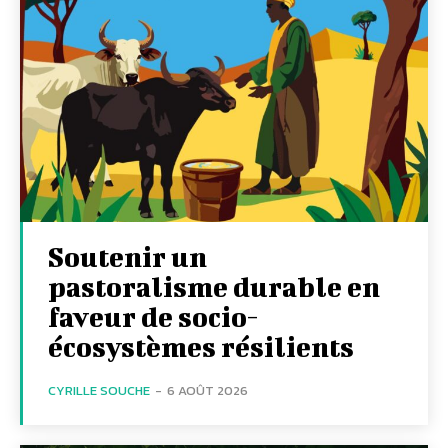
Soutenir un
pastoralisme durable en
faveur de socio-
écosystèmes résilients
CYRILLE SOUCHE
-
6 AOÛT 2026