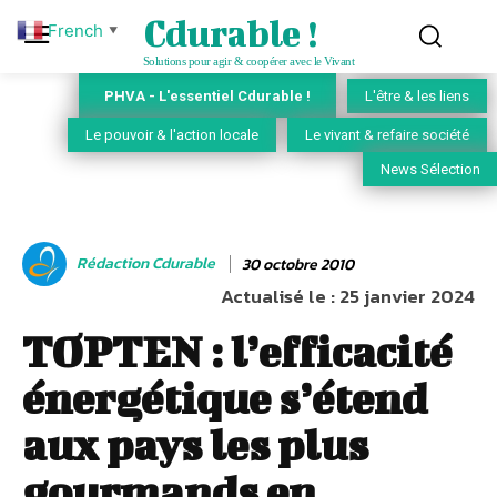
Cdurable !
French
▼
Solutions pour agir & coopérer avec le Vivant
PHVA - L'essentiel Cdurable !
L'être & les liens
Le pouvoir & l'action locale
Le vivant & refaire société
News Sélection
Rédaction Cdurable
30 octobre 2010
Actualisé le :
25 janvier 2024
TOPTEN : l’efficacité
énergétique s’étend
aux pays les plus
gourmands en