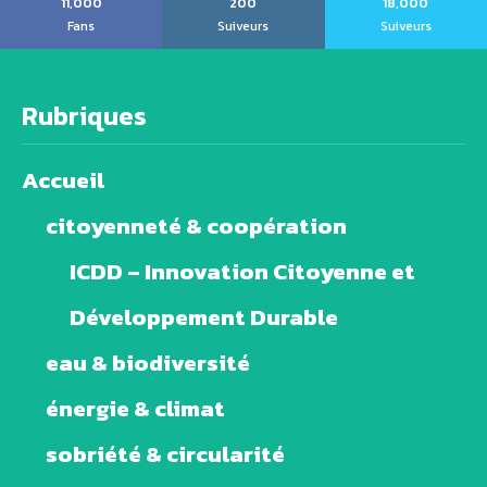
11,000
200
18,000
Fans
Suiveurs
Suiveurs
Rubriques
Accueil
citoyenneté & coopération
ICDD – Innovation Citoyenne et
Développement Durable
eau & biodiversité
énergie & climat
sobriété & circularité