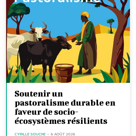
Soutenir un
pastoralisme durable en
faveur de socio-
écosystèmes résilients
CYRILLE SOUCHE
-
6 AOÛT 2026