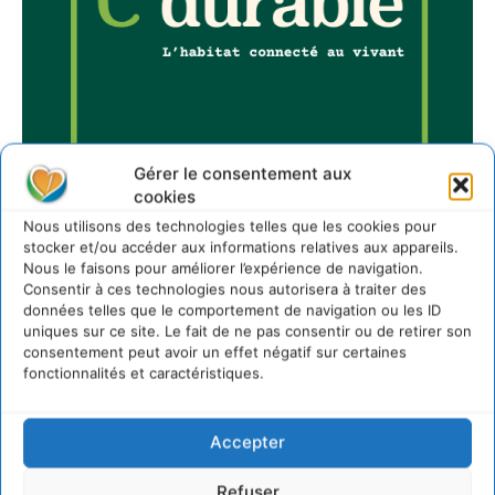
Gérer le consentement aux
cookies
Nous utilisons des technologies telles que les cookies pour
stocker et/ou accéder aux informations relatives aux appareils.
Nous le faisons pour améliorer l’expérience de navigation.
Sur Cdurable
Consentir à ces technologies nous autorisera à traiter des
données telles que le comportement de navigation ou les ID
uniques sur ce site. Le fait de ne pas consentir ou de retirer son
Comment le sol français a perdu sa mémoire
consentement peut avoir un effet négatif sur certaines
hydrique et déréglé tout le territoire (2020-2026)
fonctionnalités et caractéristiques.
2 août 2026
Développer notre attention aux espèces vivantes
Accepter
non humaines avec les communs de Zoepolis
30 juillet 2026
Refuser