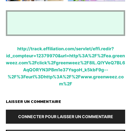
http://track.effiliation.com/servlet/effi.redir?
id_compteur=12379970&url=http%3A%2F%2Fea.green
weez.com%2Fclick%2Fgreenweez%2F8lL.QlYVeQ7BL6
AqQORYN3PBm1e37YsgoH_k5kbF9g--
%2F%3Feurl%3Dhttp%3A%2F%2Fwww.greenweez.co
m%2F
LAISSER UN COMMENTAIRE
CONNECTER POUR LAISSER UN COMMENTAIRE