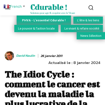
Cdurable !
French
▼
Solutions pour agir & coopérer avec le Vivant
PHVA - L'essentiel Cdurable !
L'être & les liens
Le pouvoir & l'action locale
Le vivant & refaire société
News Sélection
David Naulin
26 janvier 2011
Actualisé le :
8 janvier 2024
The Idiot Cycle :
comment le cancer est
devenu la maladie la
plus lucrative de la