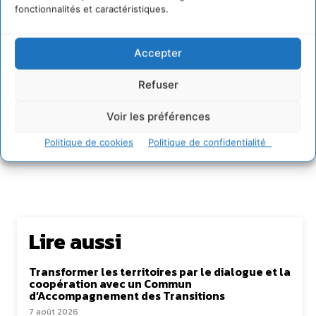
fonctionnalités et caractéristiques.
David Naulin
https://cdurable.info
Accepter
Journaliste de solutions écologiques et sociales en
Occitanie.
Refuser
Voir les préférences
Politique de cookies
Politique de confidentialité
Lire aussi
Transformer les territoires par le dialogue et la
coopération avec un Commun
d’Accompagnement des Transitions
7 août 2026