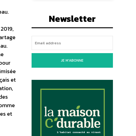
eau.
Newsletter
 2019,
partage
eau.
ne
JE M'ABONNE
 pour
timisée
çais et
ation,
 des
 comme
es et