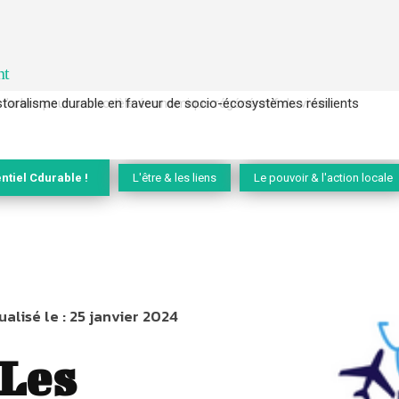
nt
l’arbre pour un modèle économique régénératif du vivant …
ntiel Cdurable !
L'être & les liens
Le pouvoir & l'action locale
ualisé le :
25 janvier 2024
Les