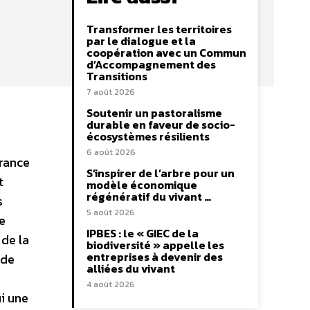
Transformer les territoires
par le dialogue et la
coopération avec un Commun
d’Accompagnement des
Transitions
7 août 2026
Soutenir un pastoralisme
durable en faveur de socio-
écosystèmes résilients
6 août 2026
France
S’inspirer de l’arbre pour un
t
modèle économique
régénératif du vivant …
s
5 août 2026
e
IPBES : le « GIEC de la
 de la
biodiversité » appelle les
entreprises à devenir des
 de
alliées du vivant
4 août 2026
i une