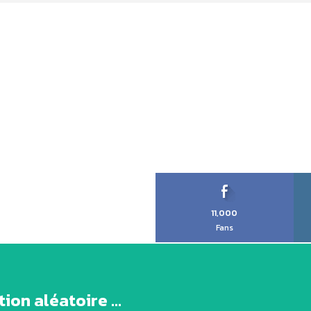
11,000
Fans
ion aléatoire ...