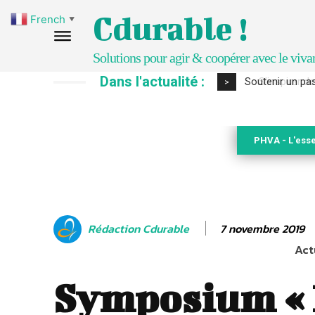
Cdurable !
French
▼
Solutions pour agir & coopérer avec le viva
Dans l'actualité :
S’inspirer de 
>
PHVA - L'esse
7 novembre 2019
Rédaction Cdurable
Act
Symposium « 