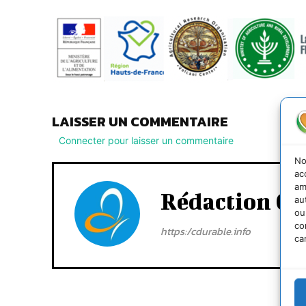
LAISSER UN COMMENTAIRE
Connecter pour laisser un commentaire
No
ac
am
Rédaction Cd
au
ou
co
https:/cdurable.info
ca