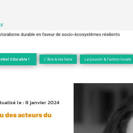
nt
l’arbre pour un modèle économique régénératif du vivant …
ntiel Cdurable !
L'être & les liens
Le pouvoir & l'action locale
tualisé le :
8 janvier 2024
au des acteurs du