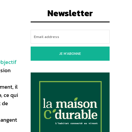
Newsletter
JE M'ABONNE
bjectif
nsion
ment, il
, ce qui
t de
 mangent