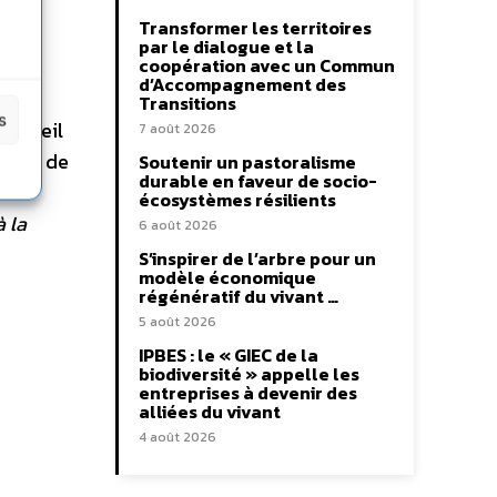
Transformer les territoires
a
par le dialogue et la
coopération avec un Commun
d’Accompagnement des
Transitions
s
 Conseil
7 août 2026
rche, de
Soutenir un pastoralisme
durable en faveur de socio-
s à
écosystèmes résilients
à la
6 août 2026
S’inspirer de l’arbre pour un
modèle économique
régénératif du vivant …
5 août 2026
IPBES : le « GIEC de la
biodiversité » appelle les
entreprises à devenir des
alliées du vivant
4 août 2026