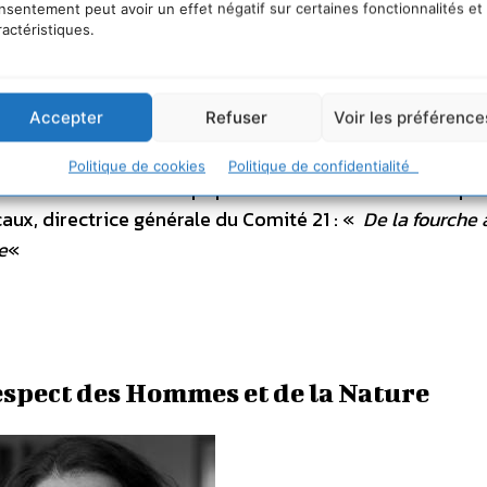
nsentement peut avoir un effet négatif sur certaines fonctionnalités et
ractéristiques.
e Elior Group, La Poste, Nantes Métropole, la Ville de L
icolas Hulot pour la stratégie globale sur l’alimentation
Pays de la Loire et du Lot-et-Garonne pour le soutien à
Accepter
Refuser
Voir les préférence
 Noyal, du Conseil départemental de Loire Atlantique, du
lanet pour la sensibilisation, l’éducation et la reche
Politique de cookies
Politique de confidentialité
n nutritionnelle des populations locales Des exemple
aux, directrice générale du Comité 21 : «
De la fourche 
e
«
respect des Hommes et de la Nature