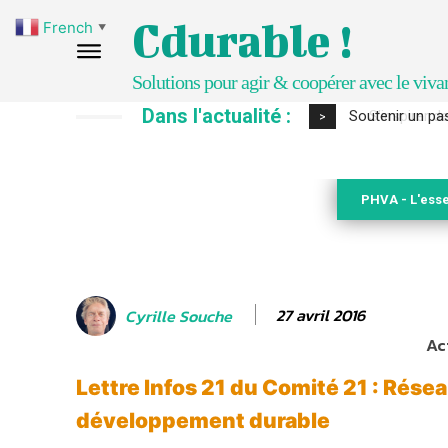
Cdurable !
French
▼
Solutions pour agir & coopérer avec le viva
Dans l'actualité :
S’inspirer de 
>
PHVA - L'esse
27 avril 2016
Cyrille Souche
Ac
Lettre Infos 21 du Comité 21 : Rése
développement durable