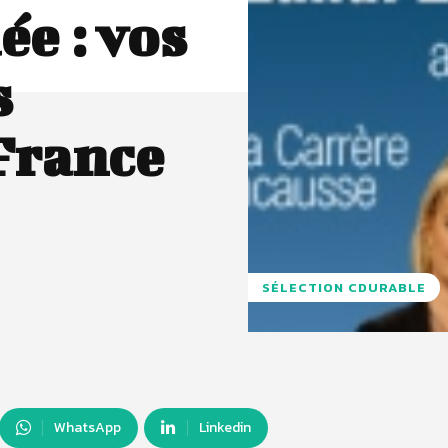
ée : vos
s
France
SÉLECTION CDURABLE
WhatsApp
Linkedin