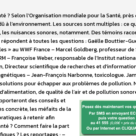
anté ? Selon l’Organisation mondiale pour la Santé, près 
dû à l’environnement. Les sources sont multiples : ce q
s, les nuisances sonores, notamment. Des témoins raco
 répondent à toutes les questions : Gaëlle Bouttier-Gué
es » au WWF France – Marcel Goldberg, professeur de
RM – Françoise Weber, responsable de l’Institut nationa
en, Directeur scientifique de recherches et d’informatio
gnétiques – Jean-François Narbonne, toxicologue. Ja
olutions pour échapper aux problèmes de pollution. 
alimentation, de qualité de l’air et de pollution sonor
pporteront des conseils et
ès concrète, les méfaits de la
ratiques à retenir afin
anté ? Comment faire la part
ifiques ? Les reportages : –