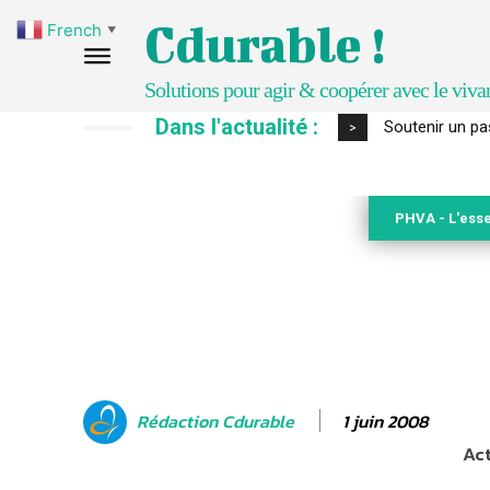
Cdurable !
French
▼
Solutions pour agir & coopérer avec le viva
Dans l'actualité :
S’inspirer de 
>
PHVA - L'esse
1 juin 2008
Rédaction Cdurable
Act