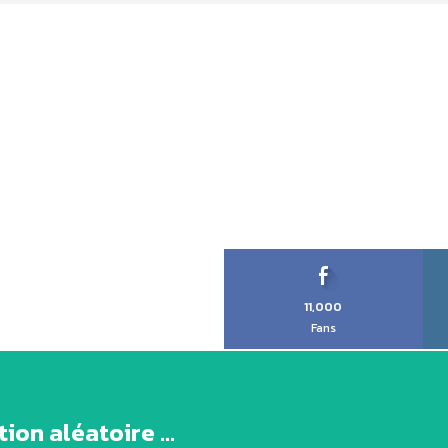
11,000
Fans
ion aléatoire ...