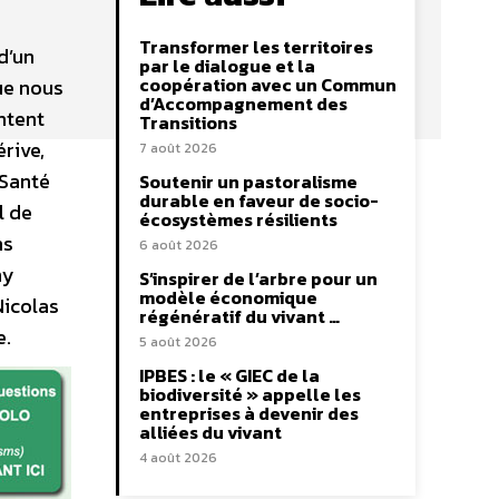
Transformer les territoires
d’un
par le dialogue et la
coopération avec un Commun
ue nous
d’Accompagnement des
ntent
Transitions
rive,
7 août 2026
 Santé
Soutenir un pastoralisme
durable en faveur de socio-
l de
écosystèmes résilients
ns
6 août 2026
my
S’inspirer de l’arbre pour un
modèle économique
Nicolas
régénératif du vivant …
e.
5 août 2026
IPBES : le « GIEC de la
biodiversité » appelle les
entreprises à devenir des
alliées du vivant
4 août 2026