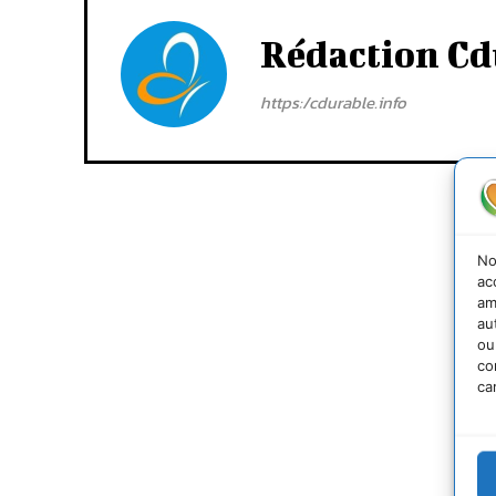
Rédaction Cd
https:/cdurable.info
No
ac
am
au
ou
co
ca