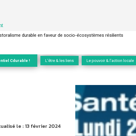
nt
l’arbre pour un modèle économique régénératif du vivant …
ntiel Cdurable !
L'être & les liens
Le pouvoir & l'action locale
ualisé le :
13 février 2024