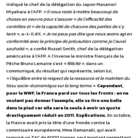
indiqué le chef de la délégation du Japon Masanori
Miyahara à l’AFP.
« Il nous reste à mettre beaucoup de
choses en oeuvre pour s’assurer » de l’efficacité des
contrôles et « de la capacité de chacune des parties de s’y
tenir »
, a-t-il dit.
« Je ne peux pas dire que nous avons agi en
conformité avec le principe de précaution comme je l’aurai
souhaité »
, a confié Russel Smith, chef de la délégation
américaine à l’AFP. A l’inverse le ministre français de la
Pêche Bruno Lemaire s’est
« félicité »
, dans un
communiqué, du résultat qui représente, selon lui,
« l’équilibre entre le respect de la ressource et le maintien du
tissu socio-économique sur le long terme »
.
Cependant,
pour le WWF, la France perd sur tous les fronts : en ne
voulant pas donner l’exemple, elle se tire une balle
dans le pied car elle sera la seule à avoir un quota
drastiquement réduit en 2011. Explications.
En octobre,
la France avait pris la tête d’une fronde contre la
commissaire européenne, Mme Damanaki, qui avait
proposé un TAC de 6000 tonnes, seul montant permettant