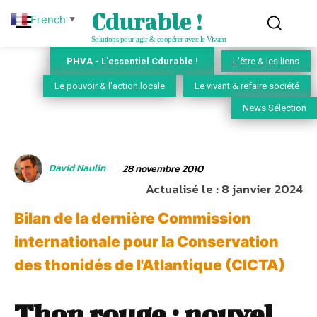
Cdurable !
French
▼
Solutions pour agir & coopérer avec le Vivant
PHVA - L'essentiel Cdurable !
L'être & les liens
Le pouvoir & l'action locale
Le vivant & refaire société
News Sélection
David Naulin
28 novembre 2010
Actualisé le :
8 janvier 2024
Bilan de la dernière Commission
internationale pour la Conservation
des thonidés de l'Atlantique (CICTA)
Thon rouge : nouvel