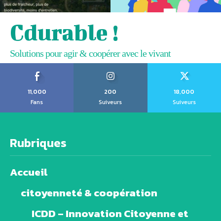
Cdurable !
Solutions pour agir & coopérer avec le vivant
11,000
200
18,000
Fans
Suiveurs
Suiveurs
Rubriques
Accueil
citoyenneté & coopération
ICDD – Innovation Citoyenne et