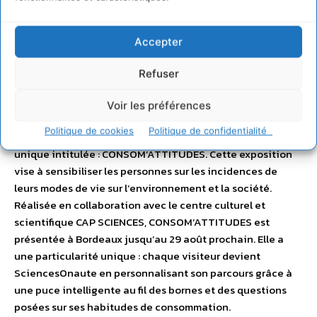
Accepter
Refuser
CONSOM’ATTITUDES : une exposition
Voir les préférences
unique en France
Politique de cookies
Politique de confidentialité
L’ADEME Aquitaine propose de découvrir une exposition
unique intitulée : CONSOM’ATTITUDES. Cette exposition
vise à sensibiliser les personnes sur les incidences de
leurs modes de vie sur l’environnement et la société.
Réalisée en collaboration avec le centre culturel et
scientifique CAP SCIENCES, CONSOM’ATTITUDES est
présentée à Bordeaux jusqu’au 29 août prochain. Elle a
une particularité unique : chaque visiteur devient
SciencesOnaute en personnalisant son parcours grâce à
une puce intelligente au fil des bornes et des questions
posées sur ses habitudes de consommation.