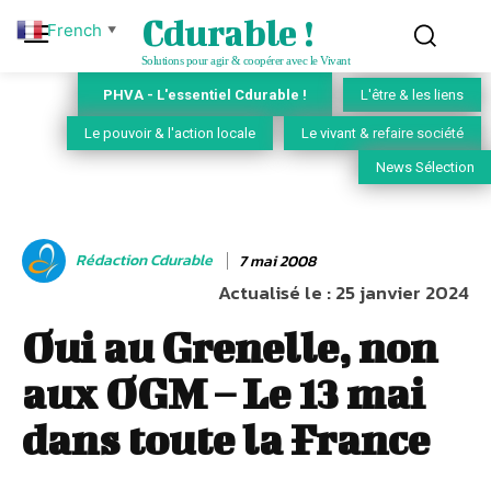
Cdurable !
French
▼
Solutions pour agir & coopérer avec le Vivant
PHVA - L'essentiel Cdurable !
L'être & les liens
Le pouvoir & l'action locale
Le vivant & refaire société
News Sélection
Rédaction Cdurable
7 mai 2008
Actualisé le :
25 janvier 2024
Oui au Grenelle, non
aux OGM – Le 13 mai
dans toute la France