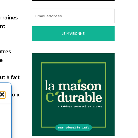
rraines
ent
JE M'ABONNE
utres
ne
e
t à fait
t de
es choix
 la
n