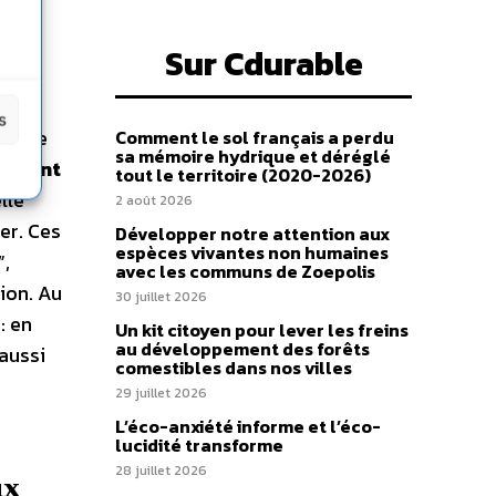
Sur Cdurable
e
s
turale
Comment le sol français a perdu
sa mémoire hydrique et déréglé
 vivant
tout le territoire (2020-2026)
elle
2 août 2026
er. Ces
Développer notre attention aux
espèces vivantes non humaines
”,
avec les communs de Zoepolis
ion. Au
30 juillet 2026
: en
Un kit citoyen pour lever les freins
au développement des forêts
aussi
comestibles dans nos villes
29 juillet 2026
L’éco-anxiété informe et l’éco-
lucidité transforme
28 juillet 2026
ux