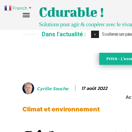
Cdurable !
French
▼
Solutions pour agir & coopérer avec le viva
Dans l'actualité :
S’inspirer de 
>
PHVA - L'esse
17 août 2022
Cyrille Souche
Ac
Climat et environnement