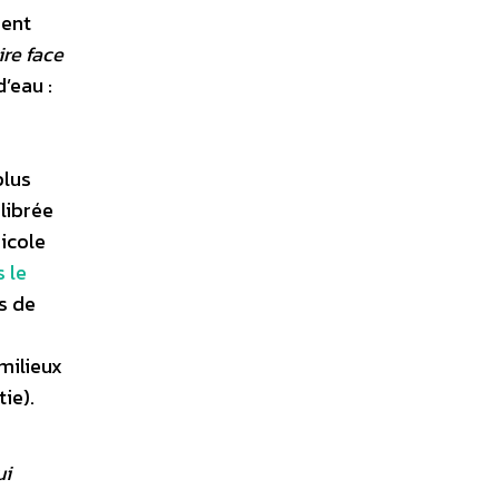
ment
ire face
’eau :
plus
librée
ricole
 le
s de
milieux
ie).
ui