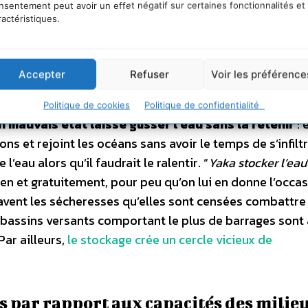
nsentement peut avoir un effet négatif sur certaines fonctionnalités et
ractéristiques.
mordial dans les problèmes d’eau que nous rencontrons
rd’hui largement imperméabilisées, empêchant l’eau d
 les réserves souterraines. Il en va de même pour les sols
Accepter
Refuser
Voir les préférence
 occupe 50% du territoire hexagonal : destruction struc
 haies qui permettaient l’infiltration de l’eau…
Un sol
Politique de cookies
Politique de confidentialité
mauvais état laisse glisser l’eau sans la retenir
: 
ns et rejoint les océans sans avoir le temps de s’infiltr
’eau alors qu’il faudrait le ralentir. “
Yaka stocker l’eau
ien et gratuitement, pour peu qu’on lui en donne l’occas
gravent les sécheresses qu’elles sont censées combattre 
bassins versants comportant le plus de barrages sont 
Par ailleurs,
le stockage crée un cercle vicieux de
s par rapport aux capacités des milie