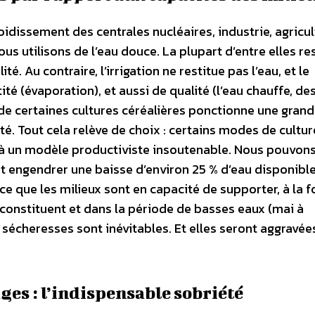
oidissement des centrales nucléaires, industrie, agricul
ous utilisons de l’eau douce. La plupart d’entre elles re
é. Au contraire, l’irrigation ne restitue pas l’eau, et le
é (évaporation), et aussi de qualité (l’eau chauffe, de
on de certaines cultures céréalières ponctionne une gran
été. Tout cela relève de choix : certains modes de cultu
 un modèle productiviste insoutenable. Nous pouvons
engendrer une baisse d’environ 25 % d’eau disponible 
e que les milieux sont en capacité de supporter, à la f
econstituent et dans la période de basses eaux (mai à
 sécheresses sont inévitables. Et elles seront aggravée
ges : l’indispensable sobriété