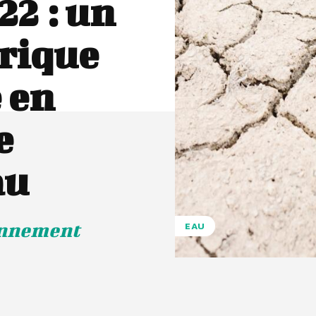
22 : un
rique
 en
e
au
onnement
EAU