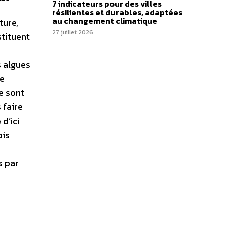
7 indicateurs pour des villes
résilientes et durables, adaptées
au changement climatique
ture,
27 juillet 2026
stituent
s algues
de
re sont
 faire
d’ici
ois
s par