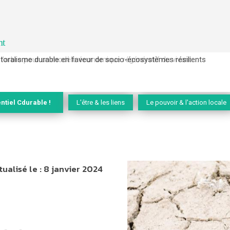
nt
l’arbre pour un modèle économique régénératif du vivant …
ntiel Cdurable !
L'être & les liens
Le pouvoir & l'action locale
tualisé le :
8 janvier 2024