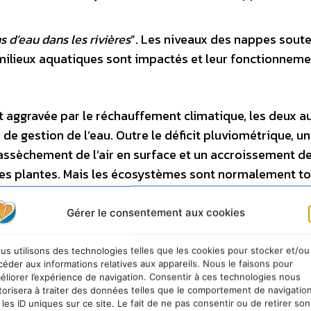
us d’eau dans les rivières
”. Les niveaux des nappes soute
s milieux aquatiques sont impactés et leur fonctionnem
t aggravée par le réchauffement climatique, les deux a
de gestion de l’eau. Outre le déficit pluviométrique, u
ssèchement de l’air en surface et un accroissement d
 des plantes. Mais les écosystèmes sont normalement tou
oblème, c’est que des décennies d’aménagements e
eur capacité de résilience
. Et les conséquences de c
Gérer le consentement aux cookies
i.
us utilisons des technologies telles que les cookies pour stocker et/ou
céder aux informations relatives aux appareils. Nous le faisons pour
 des sols et prélèvements excessifs :
éliorer l’expérience de navigation. Consentir à ces technologies nous
torisera à traiter des données telles que le comportement de navigatio
e
 les ID uniques sur ce site. Le fait de ne pas consentir ou de retirer son