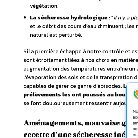
végétation.
La sécheresse hydrologique
: “
il n’y a pl
et le débit des cours d’eau diminuent ; le
naturel est perturbé.
Si la première échappe à notre contrôle et es
sont étroitement liées à nos choix en matière 
augmentation des températures entraîne un a
l’évaporation des sols et de la transpiration
capables de gérer ce genre d’épisodes.
Le pr
prélèvements les ont poussés au bout de l
se font douloureusement ressentir aujourd’hu
No
ac
Aménagements, mauvaise gestion
am
au
recette d’une sécheresse inédit
ou