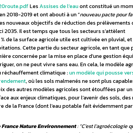
20route.pdf
Les
Assises de l’eau
ont constitué un mo
 en 2018-2019 et ont abouti à un “
nouveau pacte pour fa
é des nouveaux objectifs de réduction des prélèvements d
ici 2035. Il est temps que tous les secteurs s’attèlent
% de la surface agricole utile est cultivée en pluvial, et
itations. Cette partie du secteur agricole, en tant que 
ière concernée par la mise en place d’une gestion équi
rriguer, on ne peut vivre sans eau. En cela, le modèle ag
du réchauffement climatique :
un modèle qui pousse vers
e rendement
, où les sols malmenés ne sont plus capable
oix des autres modèles agricoles sont étouffées par un
ace aux enjeux climatiques, pour l’avenir des sols, des 
e de la France (dont l’eau potable fait évidemment part
e France Nature Environnement
: “
C’est l’agroécologie q