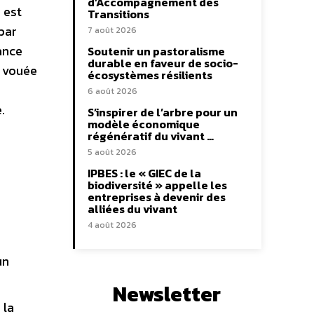
d’Accompagnement des
 est
Transitions
par
7 août 2026
ance
Soutenir un pastoralisme
durable en faveur de socio-
t vouée
écosystèmes résilients
6 août 2026
.
S’inspirer de l’arbre pour un
modèle économique
régénératif du vivant …
5 août 2026
IPBES : le « GIEC de la
biodiversité » appelle les
entreprises à devenir des
alliées du vivant
4 août 2026
un
Newsletter
 la