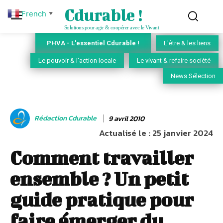
Cdurable !
French
▼
Solutions pour agir & coopérer avec le Vivant
PHVA - L'essentiel Cdurable !
L'être & les liens
Le pouvoir & l'action locale
Le vivant & refaire société
News Sélection
Rédaction Cdurable
9 avril 2010
Actualisé le :
25 janvier 2024
Comment travailler
ensemble ? Un petit
guide pratique pour
faire émerger du