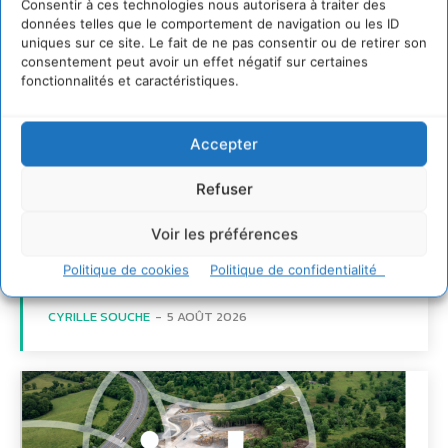
Consentir à ces technologies nous autorisera à traiter des
données telles que le comportement de navigation ou les ID
uniques sur ce site. Le fait de ne pas consentir ou de retirer son
consentement peut avoir un effet négatif sur certaines
fonctionnalités et caractéristiques.
Accepter
S’inspirer de l’arbre
Refuser
pour un modèle
Voir les préférences
économique régénératif
du vivant …
Politique de cookies
Politique de confidentialité
CYRILLE SOUCHE
-
5 AOÛT 2026