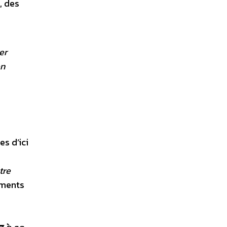
, des
er
en
es d’ici
tre
ements