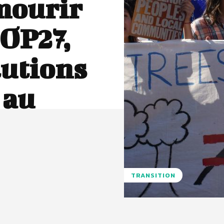
mourir
COP27,
olutions
 au
TRANSITION