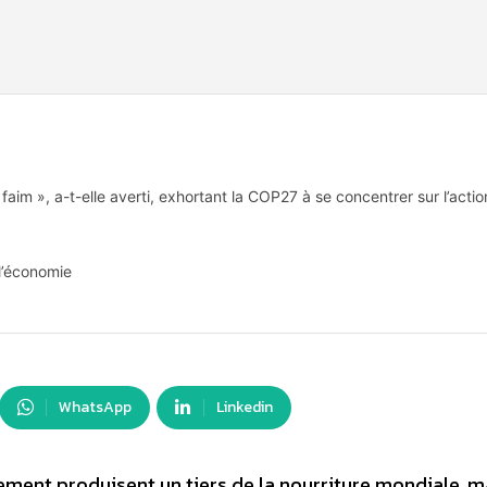
aim », a-t-elle averti, exhortant la COP27 à se concentrer sur l’action, 
 l’économie
WhatsApp
Linkedin
ment produisent un tiers de la nourriture mondiale, ma