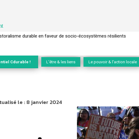
nt
l’arbre pour un modèle économique régénératif du vivant …
ntiel Cdurable !
L'être & les liens
Le pouvoir & l'action locale
tualisé le :
8 janvier 2024