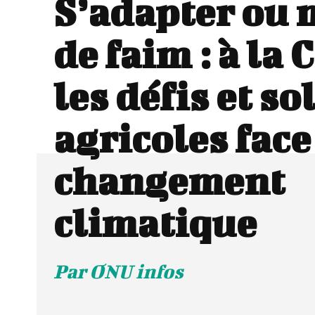
S’adapter ou 
de faim : à la 
les défis et s
agricoles face
changement
climatique
Par ONU infos