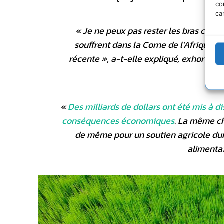
co
ca
«
Je ne peux pas rester les bras crois
souffrent dans la Corne de l’Afrique al
récente
», a-t-elle expliqué, exhortant 
«
Des milliards de dollars ont été mis à d
conséquences économiques
. La même ch
de même pour un soutien agricole durab
alimentai