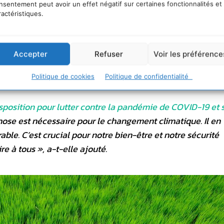
nsentement peut avoir un effet négatif sur certaines fonctionnalités et
ractéristiques.
és pendant que les mères, les familles et les agriculteurs
ors qu’elle connaît sa plus grave sécheresse de l’histoire
Accepter
Refuser
Voir les préférence
les pays développés à mobiliser la volonté politique et le
investissements.
Politique de cookies
Politique de confidentialité
isposition pour lutter contre la pandémie de COVID-19 et 
ose est nécessaire pour le changement climatique. Il en 
le. C’est crucial pour notre bien-être et notre sécurité
re à tous
», a-t-elle ajouté.