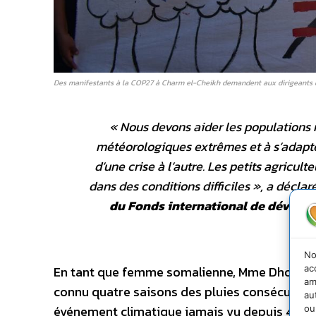
Des manifestants à la COP27 à Charm el-Cheikh demandent aux dirigeants de s
«
Nous devons aider les populations 
météorologiques extrêmes et à s’adapte
d’une crise à l’autre. Les petits agricult
dans des conditions difficiles
», a déclar
du Fonds international de dévelop
c
No
ac
En tant que femme somalienne, Mme Dhowre El
am
connu quatre saisons des pluies consécutives
au
événement climatique jamais vu depuis 40 an
ou