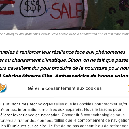
’attaquer aux problèmes vitaux liés à l’agriculture, à l’adaptation et à la résilience clima
rurales à renforcer leur résilience face aux phénomènes
r au changement climatique. Sinon, on ne fait que passe
eurs travaillent dur pour produire de la nourriture pour nou
é
Sabrina Dhowre Elba, Ambassadrice de bonne volon
pement agricole des Nations Unies (FIDA)
, lors d’une
Gérer le consentement aux cookies
onférence de presse.
us utilisons des technologies telles que les cookies pour stocker et/ou
céder aux informations relatives aux appareils. Nous le faisons pour
ba a déclaré que ce problème était personnel. Son p
éliorer l’expérience de navigation. Consentir à ces technologies nous
 qui n’ont pas apporté les précipitations nécessaires, 
torisera à traiter des données telles que le comportement de navigatio
s.
 les ID uniques sur ce site. Le fait de ne pas consentir ou de retirer son