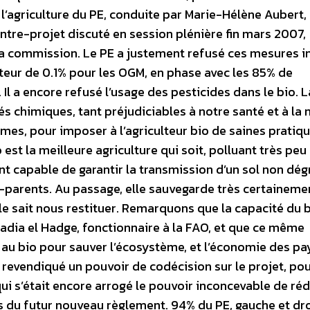
’agriculture du PE, conduite par Marie-Hélène Aubert,
ntre-projet discuté en session plénière fin mars 2007,
 la commission. Le PE a justement refusé ces mesures i
uteur de 0.1% pour les OGM, en phase avec les 85% de
 a encore refusé l’usage des pesticides dans le bio. La
tés chimiques, tant préjudiciables à notre santé et à la 
es, pour imposer à l’agriculteur bio de saines pratiqu
 est la meilleure agriculture qui soit, polluant très peu 
evient capable de garantir la transmission d’un sol non dé
-parents. Au passage, elle sauvegarde très certaineme
lle sait nous restituer. Remarquons que la capacité du b
 Nadia el Hadge, fonctionnaire à la FAO, et que ce même
 au bio pour sauver l’écosystème, et l’économie des p
a revendiqué un pouvoir de codécision sur le projet, po
ui s’était encore arrogé le pouvoir inconcevable de réd
es du futur nouveau règlement. 94% du PE, gauche et dr