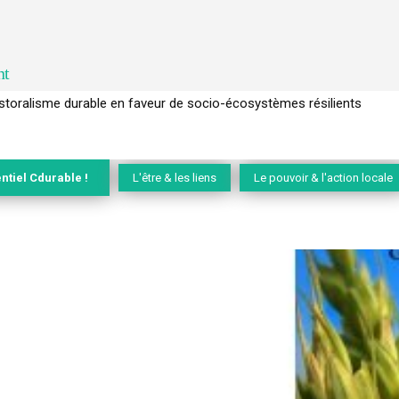
nt
l’arbre pour un modèle économique régénératif du vivant …
ntiel Cdurable !
L'être & les liens
Le pouvoir & l'action locale