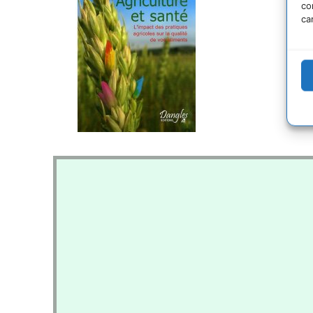
co
ca