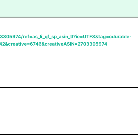
3305974/ref=as_li_qf_sp_asin_tl?ie=UTF8&tag=cdurable-
42&creative=6746&creativeASIN=2703305974