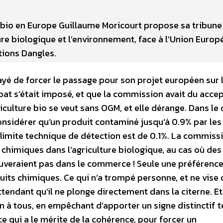
re bio en Europe Guillaume Moricourt propose sa tribune 
ture biologique et l’environnement, face à l’Union Europé
itions Dangles.
é de forcer le passage pour son projet européen sur l
bat s’était imposé, et que la commission avait du accep
iculture bio se veut sans OGM, et elle dérange. Dans le
onsidérer qu’un produit contaminé jusqu’à 0.9% par le
 limite technique de détection est de 0.1%. La commiss
 chimiques dans l’agriculture biologique, au cas où des
uveraient pas dans le commerce ! Seule une préférence
its chimiques. Ce qui n’a trompé personne, et ne vise 
ttendant qu’il ne plonge directement dans la citerne. Et
à tous, en empêchant d’apporter un signe distinctif t
e qui a le mérite de la cohérence, pour forcer un