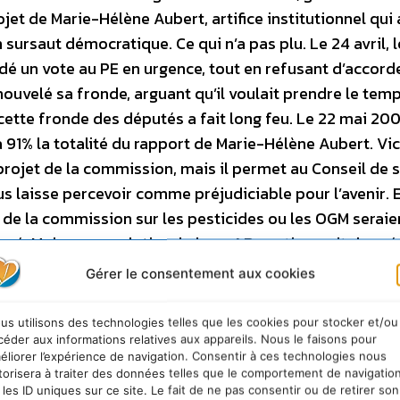
ojet de Marie-Hélène Aubert, artifice institutionnel qui 
sursaut démocratique. Ce qui n’a pas plu. Le 24 avril, l
dé un vote au PE en urgence, tout en refusant d’accorde
ouvelé sa fronde, arguant qu’il voulait prendre le tem
cette fronde des députés a fait long feu. Le 22 mai 200
à 91% la totalité du rapport de Marie-Hélène Aubert. Vic
projet de la commission, mais il permet au Conseil de 
 laisse percevoir comme préjudiciable pour l’avenir. E
s de la commission sur les pesticides ou les OGM seraie
osé. Maigre consolation, le logo AB continuerait de pré
lui serait encore permis d’exiger un cahier des charges
Gérer le consentement aux cookies
e…
Guillaume Moricourt
Générations Futures
us utilisons des technologies telles que les cookies pour stocker et/ou
céder aux informations relatives aux appareils. Nous le faisons pour
éliorer l’expérience de navigation. Consentir à ces technologies nous
torisera à traiter des données telles que le comportement de navigatio
 les ID uniques sur ce site. Le fait de ne pas consentir ou de retirer son