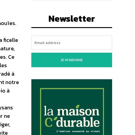
Newsletter
nouïes.
 ficelle
nature,
es. Ce
JE M'ABONNE
les
gradé à
nt notre
io à
aysans
ur ne
iger,
oite