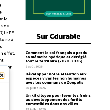
a
e
r la
ps de
7, le PE
Sur Cdurable
toire à
se
Comment le sol français a perdu
n effet,
sa mémoire hydrique et déréglé
nt
tout le territoire (2020-2026)
server
2 août 2026
Développer notre attention aux
espèces vivantes non humaines
avec les communs de Zoepolis
30 juillet 2026
Un kit citoyen pour lever les freins
au développement des forêts
n
comestibles dans nos villes
29 juillet 2026