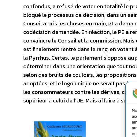
confondus, a refusé de voter en totalité le pr
bloqué le processus de décision, dans un sain 
Conseil a pris les choses en main, et a deman
codécision demandée. En réaction, le PE a ren
convaincre le Conseil et la commission. Mais 
est finalement rentré dans le rang, en votant 
la Pyrrhus. Certes, le parlement s’oppose au 
déterminer dans une orientation que tout nous
selon des bruits de couloirs, les proposition
adoptées, et le logo unique ne serait pas imp
les consommateurs contre les dérives, car il 
supérieur à celui de l’UE. Mais affaire à suivr
No
ac
am
au
ou