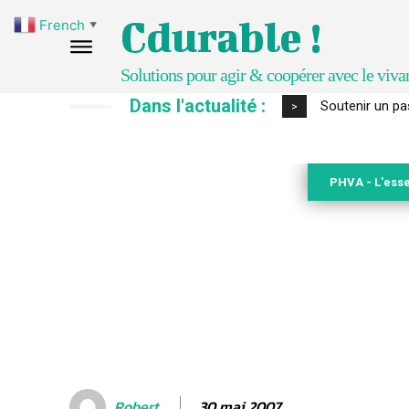
Cdurable !
French
▼
Solutions pour agir & coopérer avec le viva
Dans l'actualité :
S’inspirer de 
>
PHVA - L'esse
30 mai 2007
Robert