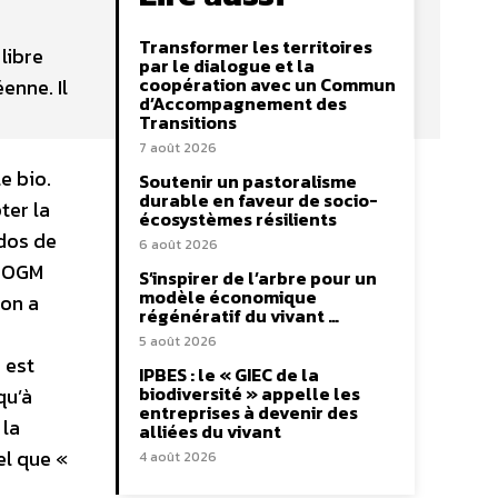
Transformer les territoires
libre
par le dialogue et la
coopération avec un Commun
enne. Il
d’Accompagnement des
Transitions
7 août 2026
e bio.
Soutenir un pastoralisme
durable en faveur de socio-
ter la
écosystèmes résilients
 dos de
6 août 2026
s OGM
S’inspirer de l’arbre pour un
modèle économique
ion a
régénératif du vivant …
5 août 2026
 est
IPBES : le « GIEC de la
biodiversité » appelle les
qu’à
entreprises à devenir des
 la
alliées du vivant
el que «
4 août 2026