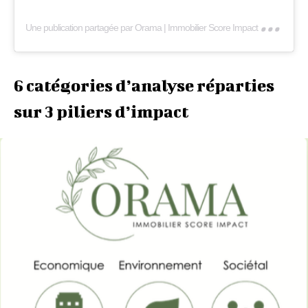
Une
publication partagée par Orama | Immobilier Score Impact (@orama_patrimoine)
6 catégories d’analyse réparties
sur 3 piliers d’impact