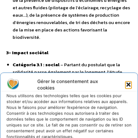
de la présence de dispositifs d’économies d’énergies
et autres fluides (pilotage de l’éclairage, recyclage des
eaux…), de la présence de systèmes de production
d’énergies renouvelables, de tri des déchets ou encore
de la mise en place des actions favorisant la
biodiversité.
3- Impact sociétal
Catégorie 3.1 : social
– Partant du postulat que la
solidarité passe également par le logement, l’étude
apprécie la part de logements à loyer accessible (loi
Gérer le consentement aux
SRU) au sein de chaque programme ainsi que la nature
cookies
de l’engagement locatif (intermédiaire, social, très
Nous utilisons des technologies telles que les cookies pour
social). L’analyse s’attache à identifier la mixité des
stocker et/ou accéder aux informations relatives aux appareils.
Nous le faisons pour améliorer l’expérience de navigation.
usages (crèches, entreprises, tiers-lieux, commerces …).
Consentir à ces technologies nous autorisera à traiter des
Enfin, la dimension sociale s’apprécie par la qualité de
données telles que le comportement de navigation ou les ID
vie proposée aux résidents, c’est à dire les éléments
uniques sur ce site. Le fait de ne pas consentir ou de retirer son
favorisant le confort et le bien-être des locataires.
consentement peut avoir un effet négatif sur certaines
fonctionnalités et caractéristiques.