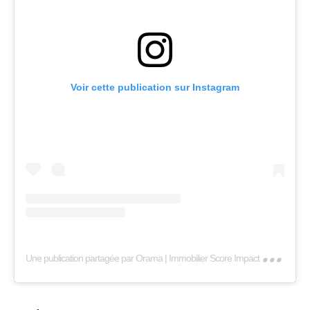
Voir cette publication sur Instagram
Une
publication partagée par Orama | Immobilier Score Impact (@orama_patrimoine)