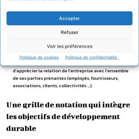
Catégorie 3.2 : entreprise (demandeur de
l’évaluation)
– L’impact sociétal se mesure à
l’intégration des enjeux ESG (environnementaux,
Accepter
sociétaux et bonne gouvernance) réalisés par le
Refuser
promoteur, l’opérateur ou le commercialisateur. Cette
analyse s’appuie sur la qualité des informations
Voir les préférences
fournies (DPEF – déclaration de performance extra
financière) et la démarche RSE (responsabilité
Politique de cookies
Politique de confidentialité
sociétale de l’entreprise) qui est partagée. Il s’agit
d’apprécier la relation de l’entreprise avec l’ensemble
de ses parties prenantes (employés, fournisseurs,
associations, clients, collectivités …).
Une grille de notation qui intègre
les objectifs de développement
durable