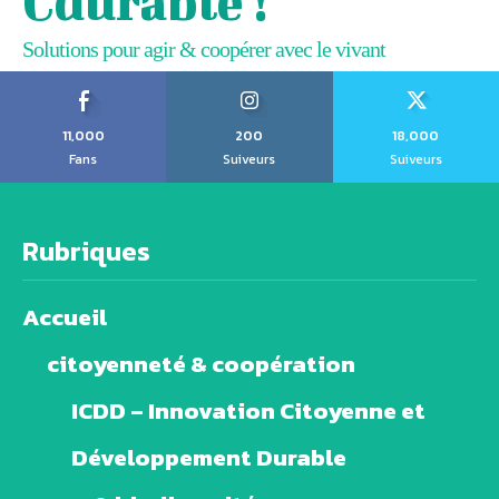
Cdurable !
Solutions pour agir & coopérer avec le vivant
11,000
200
18,000
Fans
Suiveurs
Suiveurs
Rubriques
Accueil
citoyenneté & coopération
ICDD – Innovation Citoyenne et
Développement Durable