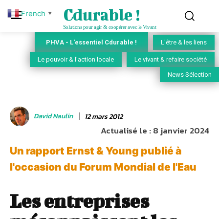
Cdurable !
French
▼
Solutions pour agir & coopérer avec le Vivant
PHVA - L'essentiel Cdurable !
L'être & les liens
Le pouvoir & l'action locale
Le vivant & refaire société
News Sélection
David Naulin
12 mars 2012
Actualisé le :
8 janvier 2024
Un rapport Ernst & Young publié à
l'occasion du Forum Mondial de l'Eau
Les entreprises