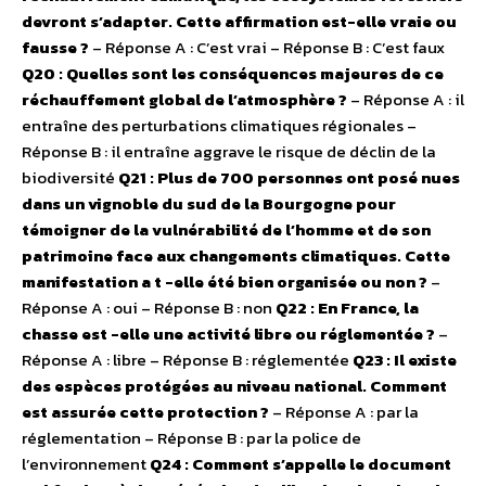
devront s’adapter. Cette affirmation est-elle vraie ou
fausse ?
– Réponse A : C’est vrai – Réponse B : C’est faux
Q20 : Quelles sont les conséquences majeures de ce
réchauffement global de l’atmosphère ?
– Réponse A : il
entraîne des perturbations climatiques régionales –
Réponse B : il entraîne aggrave le risque de déclin de la
biodiversité
Q21 : Plus de 700 personnes ont posé nues
dans un vignoble du sud de la Bourgogne pour
témoigner de la vulnérabilité de l’homme et de son
patrimoine face aux changements climatiques. Cette
manifestation a t -elle été bien organisée ou non ?
–
Réponse A : oui – Réponse B : non
Q22 : En France, la
chasse est -elle une activité libre ou réglementée ?
–
Réponse A : libre – Réponse B : réglementée
Q23 : Il existe
des espèces protégées au niveau national. Comment
est assurée cette protection ?
– Réponse A : par la
réglementation – Réponse B : par la police de
l’environnement
Q24 : Comment s’appelle le document