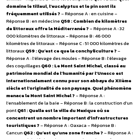
domaine le tilleul, l’eucalyptus et le pin sont ils
fréquemment utilisés ?
– Réponse A : en cuisine –
Réponse B : en médecine
Q58 : Combien de kilomètres
de littoraux offre la Méditerranée ?
– Réponse A : 32
000 kilomètres de littoraux – Réponse B : 46 000
kilomètres de littoraux – Réponse C : 51 000 kilomètres de
littoraux
Q59 : Qu’est ce que la conchyliculture ?
–
Réponse A : l’élevage des moules – Réponse B : l’élevage
des coquillages
Q60 : Le Mont Saint Michel, classé au
patrimoine mondial de l’humanité par l’Unesco est
internationalement connu pour son abbaye du XIIème
siècle et l’originalité de son paysage. Quel phénomène
menace le Mont Saint Michel ?
– Réponse A :
l’ensablement de la baie – Réponse B : la construction d’un
pont
Q61 : Quelle est la ville du Mexique où se
concentrent un nombre important d’infrastructures
touristiques ?
– Réponse A : Oaxaca – Réponse B :
Cancun
Q62 : Qu’est qu’une zone franche ?
– Réponse A :