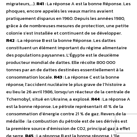
migrateurs,…).
R41
: La réponse A est la bonne Réponse. Les
phoques, encore appelés les veaux marins avaient
pratiquement disparus en 1960. Depuis les années 1980,
grâce à de nombreuses mesures de protection, une petite
colonie s’est installée et continuent de se développer.
R42
: La réponse B est la bonne Réponse. Les dattes
constituent un élément important du régime alimentaire
des populations paysannes. L’Égypte est le deuxième
producteur mondial de dattes. Elle récolte 800 000
tonnes par an de dattes destinées essentiellement à la
consommation locale.
R43
: La réponse C est la bonne
réponse, l’accident nucléaire le plus grave de l’histoire a
eu lieu le 26 avril 1986, lorsqu’un réacteur de la centrale de
Tchernobyl, situé en Ukraine, a explosé.
R44
: La réponse A
est la bonne réponse. Le pétrole représentait 41 % de la
consommation d’énergie contre 21 % de gaz. Revers de la
médaille : la combustion du pétrole est de ses dérivés est
la première source d’émission de CO2, principal gaz à effet
de serre.
R45
: La réponse B est la bonne réponse. L’île