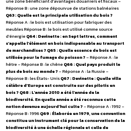
une zone bénéficiant d’avantages douaniers et fiscaux –
Réponse B : une zone dépourvue de stations balnéaires
Q63 : Quelle est la principale utilisation du bois ?
Réponse A : le bois est utilisation pour fabriquer des
meubles Réponse B : le bois est utilisé comme source
d’énergie
Q64 : Devinette : en Sept lettres, comment
s’appelle l’élément en bois indispensable au transport
de marchandises ?
Q65 : Quelle essence de bois est
utilisée pour le fumage du poisson ?
– Réponse A : le
hêtre – Réponse B : le chêne
Q66 : Quel pays produit le
plus de bois au monde ?
– Réponse A : la Russie –
Réponse B : les États- Unis
Q67 : Devinette : Quelle ville
célèbre d’Europe est construite sur des pilotis en
bois ?
Q68 : L’année 2010 a été l’année de la
biodiversité. En quelle année a été reconnue cette
notion devenue aujourd’hui culte ?
– Réponse A : 1992 –
Réponse B : 1996
Q69 : Élaborée en 1979, une convention
constitue un instrument clé pour la conservation de la
biodiversité à une échelle régionale et celle de