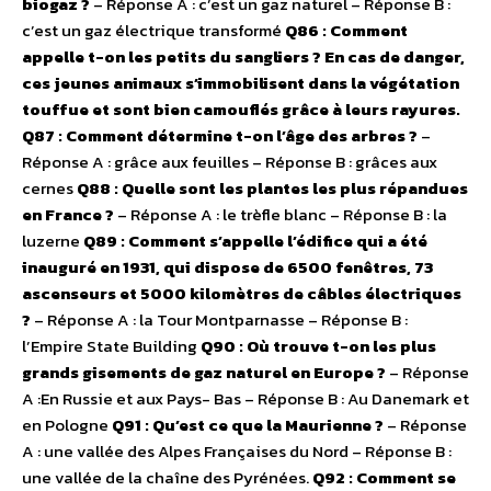
biogaz ?
– Réponse A : c’est un gaz naturel – Réponse B :
c’est un gaz électrique transformé
Q86 : Comment
appelle t-on les petits du sangliers ? En cas de danger,
ces jeunes animaux s’immobilisent dans la végétation
touffue et sont bien camouflés grâce à leurs rayures.
Q87 : Comment détermine t-on l’âge des arbres ?
–
Réponse A : grâce aux feuilles – Réponse B : grâces aux
cernes
Q88 : Quelle sont les plantes les plus répandues
en France ?
– Réponse A : le trèfle blanc – Réponse B : la
luzerne
Q89 : Comment s’appelle l’édifice qui a été
inauguré en 1931, qui dispose de 6500 fenêtres, 73
ascenseurs et 5000 kilomètres de câbles électriques
?
– Réponse A : la Tour Montparnasse – Réponse B :
l’Empire State Building
Q90 : Où trouve t-on les plus
grands gisements de gaz naturel en Europe ?
– Réponse
A :En Russie et aux Pays- Bas – Réponse B : Au Danemark et
en Pologne
Q91 : Qu’est ce que la Maurienne ?
– Réponse
A : une vallée des Alpes Françaises du Nord – Réponse B :
une vallée de la chaîne des Pyrénées.
Q92 : Comment se