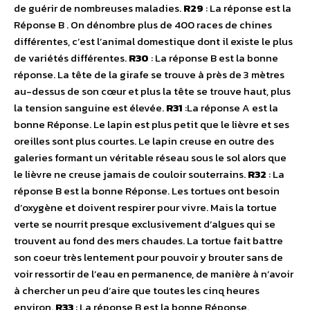
de guérir de nombreuses maladies.
R29
: La réponse est la
Réponse B . On dénombre plus de 400 races de chines
différentes, c’est l’animal domestique dont il existe le plus
de variétés différentes.
R30
: La réponse B est la bonne
réponse. La tête de la girafe se trouve à près de 3 mètres
au-dessus de son cœur et plus la tête se trouve haut, plus
la tension sanguine est élevée.
R31
:La réponse A est la
bonne Réponse. Le lapin est plus petit que le lièvre et ses
oreilles sont plus courtes. Le lapin creuse en outre des
galeries formant un véritable réseau sous le sol alors que
le lièvre ne creuse jamais de couloir souterrains.
R32
: La
réponse B est la bonne Réponse. Les tortues ont besoin
d’oxygène et doivent respirer pour vivre. Mais la tortue
verte se nourrit presque exclusivement d’algues qui se
trouvent au fond des mers chaudes. La tortue fait battre
son coeur très lentement pour pouvoir y brouter sans de
voir ressortir de l’eau en permanence, de manière à n’avoir
à chercher un peu d’aire que toutes les cinq heures
environ.
R33
: La réponse B est la bonne Réponse.