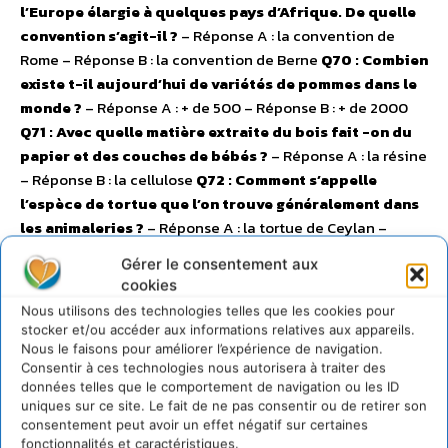
l’Europe élargie à quelques pays d’Afrique. De quelle
convention s’agit-il ?
– Réponse A : la convention de
Rome – Réponse B : la convention de Berne
Q70 : Combien
existe t-il aujourd’hui de variétés de pommes dans le
monde ?
– Réponse A : + de 500 – Réponse B : + de 2000
Q71 : Avec quelle matière extraite du bois fait -on du
papier et des couches de bébés ?
– Réponse A : la résine
– Réponse B : la cellulose
Q72 : Comment s’appelle
l’espèce de tortue que l’on trouve généralement dans
les animaleries ?
– Réponse A : la tortue de Ceylan –
Réponse B : la tortue de Floride
Q73 : A quelle étape le
Gérer le consentement aux
bois intervient -il dans le processus d’élaboration du
cookies
vin ?
– Réponse A : la fermentation – Réponse B : la
Nous utilisons des technologies telles que les cookies pour
vinification
Q74 : Que signifie le sigle AEE ?
Q75 : Les
stocker et/ou accéder aux informations relatives aux appareils.
feuilles des arbres transpirent. Cette affirmation est
Nous le faisons pour améliorer l’expérience de navigation.
Consentir à ces technologies nous autorisera à traiter des
elle vrai ou fausse ?
– Réponse A : c’est vrai – Réponse B :
données telles que le comportement de navigation ou les ID
c’est faux
Q76 : Que signifie le sigle UICN ?
Q77 : D’après
uniques sur ce site. Le fait de ne pas consentir ou de retirer son
la communauté scientifique, nous assistons à une
consentement peut avoir un effet négatif sur certaines
perte de la biodiversité. Comment d’espèces vivantes
fonctionnalités et caractéristiques.