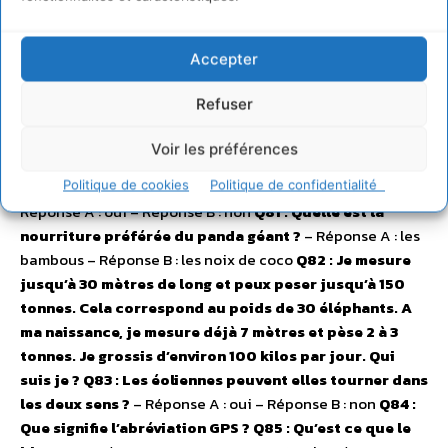
pourraient disparaître d’ici un siècle ?
– Réponse A : ¼
des 1.8 million d’espèces que nous connaissons – Réponse
Accepter
B : ½ des 1, 8 million d’espèces que nous connaissons
Q78 :
Quelle est la longueur maximale d’un crocodile ?
–
Refuser
Réponse A : 4 mètres – Réponse B : 8 mètres
Q79 : Les
dinosaures étaient ils des mammifères ou des reptiles
Voir les préférences
?
– Réponse A : des mammifères – Réponse B : des reptiles
Q80 : Peut on boire l’eau des nappes phréatiques ?
–
Politique de cookies
Politique de confidentialité
Réponse A : oui – Réponse B : non
Q81 : Quelle est la
nourriture préférée du panda géant ?
– Réponse A : les
bambous – Réponse B : les noix de coco
Q82 : Je mesure
jusqu’à 30 mètres de long et peux peser jusqu’à 150
tonnes. Cela correspond au poids de 30 éléphants. A
ma naissance, je mesure déjà 7 mètres et pèse 2 à 3
tonnes. Je grossis d’environ 100 kilos par jour. Qui
suis je ?
Q83 : Les éoliennes peuvent elles tourner dans
les deux sens ?
– Réponse A : oui – Réponse B : non
Q84 :
Que signifie l’abréviation GPS ?
Q85 : Qu’est ce que le