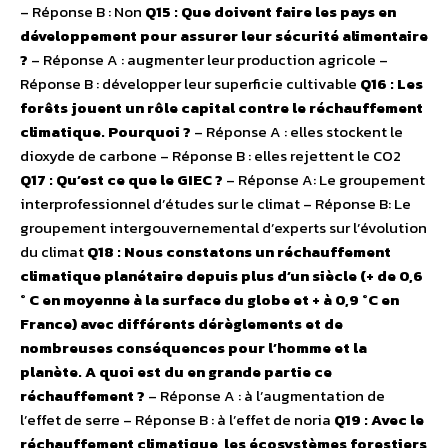
– Réponse B : Non
Q15 : Que doivent faire les pays en
développement pour assurer leur sécurité alimentaire
?
– Réponse A : augmenter leur production agricole –
Réponse B : développer leur superficie cultivable
Q16 : Les
forêts jouent un rôle capital contre le réchauffement
climatique. Pourquoi ?
– Réponse A : elles stockent le
dioxyde de carbone – Réponse B : elles rejettent le CO2
Q17 : Qu’est ce que le GIEC ?
– Réponse A: Le groupement
interprofessionnel d’études sur le climat – Réponse B: Le
groupement intergouvernemental d’experts sur l’évolution
du climat
Q18 : Nous constatons un réchauffement
climatique planétaire depuis plus d’un siècle (+ de 0,6
° C en moyenne à la surface du globe et + à 0,9 °C en
France) avec différents dérèglements et de
nombreuses conséquences pour l’homme et la
planète. A quoi est du en grande partie ce
réchauffement ?
– Réponse A : à l’augmentation de
l’effet de serre – Réponse B : à l’effet de noria
Q19 : Avec le
réchauffement climatique, les écosystèmes forestiers