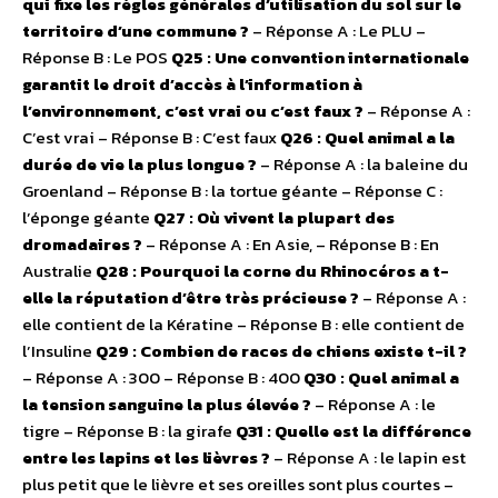
qui fixe les règles générales d’utilisation du sol sur le
territoire d’une commune ?
– Réponse A : Le PLU –
Réponse B : Le POS
Q25 : Une convention internationale
garantit le droit d’accès à l’information à
l’environnement, c’est vrai ou c’est faux ?
– Réponse A :
C’est vrai – Réponse B : C’est faux
Q26 : Quel animal a la
durée de vie la plus longue ?
– Réponse A : la baleine du
Groenland – Réponse B : la tortue géante – Réponse C :
l’éponge géante
Q27 : Où vivent la plupart des
dromadaires ?
– Réponse A : En Asie, – Réponse B : En
Australie
Q28 : Pourquoi la corne du Rhinocéros a t-
elle la réputation d’être très précieuse ?
– Réponse A :
elle contient de la Kératine – Réponse B : elle contient de
l’Insuline
Q29 : Combien de races de chiens existe t-il ?
– Réponse A : 300 – Réponse B : 400
Q30 : Quel animal a
la tension sanguine la plus élevée ?
– Réponse A : le
tigre – Réponse B : la girafe
Q31 : Quelle est la différence
entre les lapins et les lièvres ?
– Réponse A : le lapin est
plus petit que le lièvre et ses oreilles sont plus courtes –