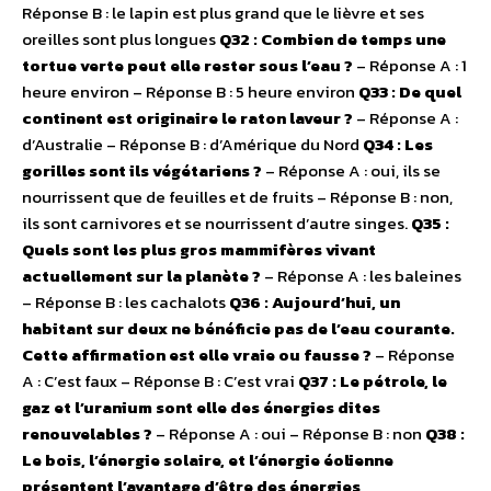
Réponse B : le lapin est plus grand que le lièvre et ses
oreilles sont plus longues
Q32 : Combien de temps une
tortue verte peut elle rester sous l’eau ?
– Réponse A : 1
heure environ – Réponse B : 5 heure environ
Q33 : De quel
continent est originaire le raton laveur ?
– Réponse A :
d’Australie – Réponse B : d’Amérique du Nord
Q34 : Les
gorilles sont ils végétariens ?
– Réponse A : oui, ils se
nourrissent que de feuilles et de fruits – Réponse B : non,
ils sont carnivores et se nourrissent d’autre singes.
Q35 :
Quels sont les plus gros mammifères vivant
actuellement sur la planète ?
– Réponse A : les baleines
– Réponse B : les cachalots
Q36 : Aujourd’hui, un
habitant sur deux ne bénéficie pas de l’eau courante.
Cette affirmation est elle vraie ou fausse ?
– Réponse
A : C’est faux – Réponse B : C’est vrai
Q37 : Le pétrole, le
gaz et l’uranium sont elle des énergies dites
renouvelables ?
– Réponse A : oui – Réponse B : non
Q38 :
Le bois, l’énergie solaire, et l’énergie éolienne
présentent l’avantage d’être des énergies