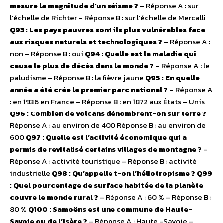
mesure la magnitude d’un séisme ?
– Réponse A : sur
l’échelle de Richter – Réponse B : sur l’échelle de Mercalli
Q93 : Les pays pauvres sont ils plus vulnérables face
aux risques naturels et technologiques ?
– Réponse A :
non – Réponse B : oui
Q94 : Quelle est la maladie qui
cause le plus de décès dans le monde ?
– Réponse A : le
paludisme – Réponse B : la fièvre jaune
Q95 : En quelle
année a été crée le premier parc national ?
– Réponse A
: en 1936 en France – Réponse B : en 1872 aux États – Unis
Q96 : Combien de volcans dénombrent-on sur terre ?
Réponse A : au environ de 400 Réponse B : au environ de
600
Q97 : Quelle est l’activité économique qui a
permis de revitalisé certains villages de montagne ?
–
Réponse A : activité touristique – Réponse B : activité
industrielle
Q98 : Qu’appelle t-on l’héliotropisme ?
Q99
: Quel pourcentage de surface habitée de la planète
couvre le monde rural ?
– Réponse A : 60 % – Réponse B :
80 %
Q100 : Samoëns est une commune de Haute-
Savoie ou de l’Isère ?
– Réponse A : Haute -Savoie –