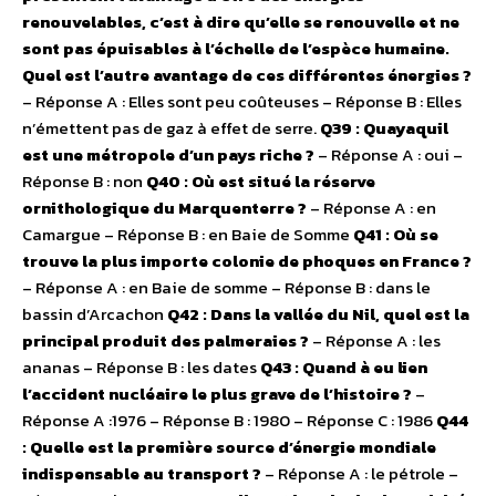
renouvelables, c’est à dire qu’elle se renouvelle et ne
sont pas épuisables à l’échelle de l’espèce humaine.
Quel est l’autre avantage de ces différentes énergies ?
– Réponse A : Elles sont peu coûteuses – Réponse B : Elles
n’émettent pas de gaz à effet de serre.
Q39 : Quayaquil
est une métropole d’un pays riche ?
– Réponse A : oui –
Réponse B : non
Q40 : Où est situé la réserve
ornithologique du Marquenterre ?
– Réponse A : en
Camargue – Réponse B : en Baie de Somme
Q41 : Où se
trouve la plus importe colonie de phoques en France ?
– Réponse A : en Baie de somme – Réponse B : dans le
bassin d’Arcachon
Q42 : Dans la vallée du Nil, quel est la
principal produit des palmeraies ?
– Réponse A : les
ananas – Réponse B : les dates
Q43 : Quand à eu lien
l’accident nucléaire le plus grave de l’histoire ?
–
Réponse A :1976 – Réponse B : 1980 – Réponse C : 1986
Q44
: Quelle est la première source d’énergie mondiale
indispensable au transport ?
– Réponse A : le pétrole –