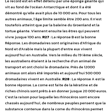
Le record est en effet détenu par une éponge géante qui
vit au fond de l’océan Antarctique et dont il a été
démontré qu’elle avait plus de 10 000 ans. Pour tous les
autres animaux, l’âge limite semble être 200 ans. Il n’est
toutefois atteint que par la baleine du Groenland et la
tortue géante. Viennent ensuite les êtres qui peuvent
vivre jusque 100 ans.
R27
: La réponse B est la bonne
Réponse. Les dromadaires sont originaires d’Afrique du
Nord et d’Arabie mais la plupart d’entre eux vivent
aujourd’hui en Australie. Vers le milieu du 19 ième siècle,
les australiens étaient à la recherche d’un animal de
transport et ont choisi le dromadaire. Près de 12000
animaux ont alors été importés et aujourd’hui 500 000
dromadaires vivent en Australie.
R28
: La réponse A est la
bonne réponse. La corne est faite de la kératine et de
riches chinois sont prêts à en donner jusque 20 000 euros.
C’est la raison pour laquelle les rhinocéros sont encore
chassés aujourd’hui, de nombreux peuples pensent que la
substance contenue dans la corne du rhinocéros permet