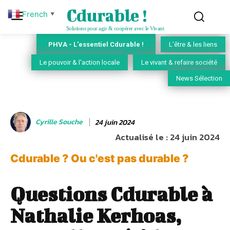
Cdurable !
French
▼
Solutions pour agir & coopérer avec le Vivant
PHVA - L'essentiel Cdurable !
L'être & les liens
Le pouvoir & l'action locale
Le vivant & refaire société
News Sélection
Cyrille Souche
24 juin 2024
Actualisé le :
24 juin 2024
Cdurable ? Ou c'est pas durable ?
Questions Cdurable à
Nathalie Kerhoas,