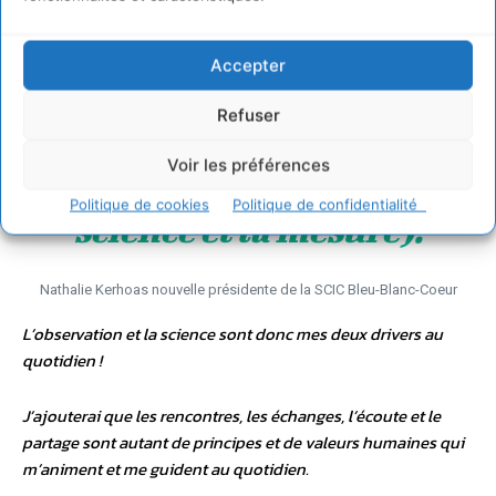
Chez Bleu-Blanc-Cœur,
nous avons un principe
Accepter
de base (savoir observer)
Refuser
et une seule vérité (le
Voir les préférences
résultat validé par la
Politique de cookies
Politique de confidentialité
science et la mesure).
Nathalie Kerhoas nouvelle présidente de la SCIC Bleu-Blanc-Coeur
L’observation et la science sont donc mes deux drivers au
quotidien !
J’ajouterai que les rencontres, les échanges, l’écoute et le
partage sont autant de principes et de valeurs humaines qui
m’animent et me guident au quotidien.