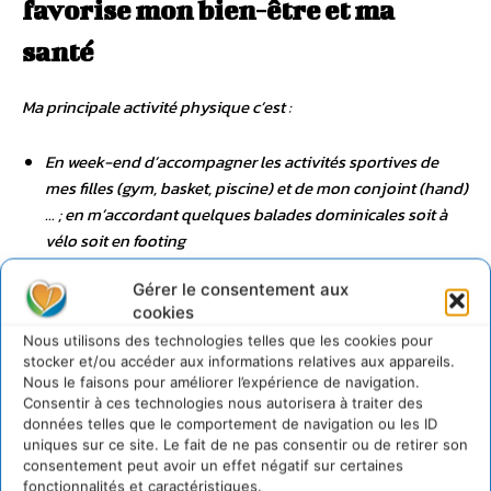
favorise mon bien-être et ma
santé
Ma principale activité physique c’est :
En week-end d’accompagner les activités sportives de
mes filles (gym, basket, piscine) et de mon conjoint (hand)
… ; en m’accordant quelques balades dominicales soit à
vélo soit en footing
En semaine, lors de mes déplacements parisiens, toujours
Gérer le consentement aux
prendre les escaliers (surtout quand un escalator ou un
cookies
ascenseur se présente à moi
!)
Nous utilisons des technologies telles que les cookies pour
stocker et/ou accéder aux informations relatives aux appareils.
Nous le faisons pour améliorer l’expérience de navigation.
5 – Quels savoirs m’ont permis de
Consentir à ces technologies nous autorisera à traiter des
données telles que le comportement de navigation ou les ID
comprendre comment agir ?
uniques sur ce site. Le fait de ne pas consentir ou de retirer son
consentement peut avoir un effet négatif sur certaines
fonctionnalités et caractéristiques.