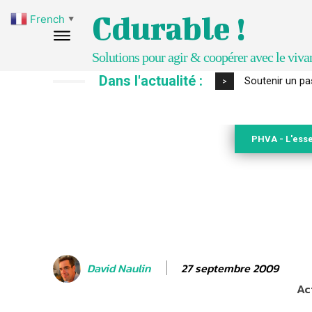
Cdurable !
French
▼
Solutions pour agir & coopérer avec le viva
Dans l'actualité :
S’inspirer de 
>
PHVA - L'esse
27 septembre 2009
David Naulin
Ac