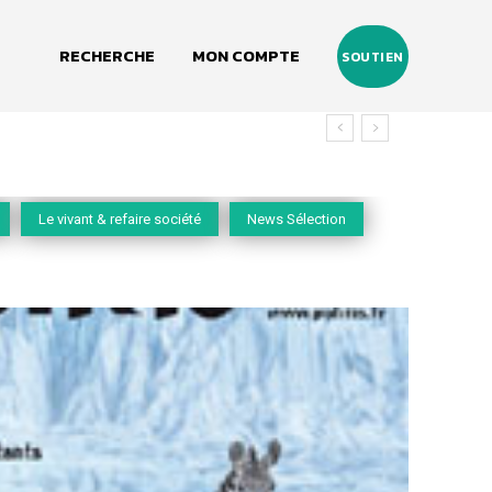
RECHERCHE
MON COMPTE
SOUTIEN
Le vivant & refaire société
News Sélection