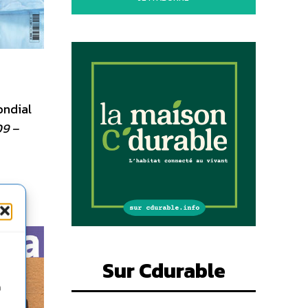
ondial
09 –
Sur Cdurable
n