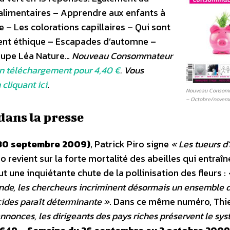
alimentaires – Apprendre aux enfants à
– Les colorations capillaires – Qui sont
ent éthique – Escapades d’automne –
roupe Léa Nature…
Nouveau Consommateur
n téléchargement pour 4,40 €
. Vous
 cliquant ici
.
Nouveau Consomm
– Octobre/novem
dans la presse
u 30 septembre 2009)
, Patrick Piro signe
« Les tueurs d’
iro revient sur la forte mortalité des abeilles qui entraî
une inquiétante chute de la pollinisation des fleurs :
onde, les chercheurs incriminent désormais un ensemble 
icides paraît déterminante »
. Dans ce même numéro, Thi
nnonces, les dirigeants des pays riches préservent le sy