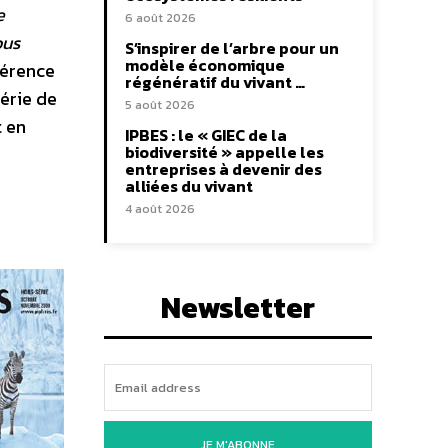
e
6 août 2026
ous
S’inspirer de l’arbre pour un
modèle économique
férence
régénératif du vivant …
érie de
5 août 2026
t en
IPBES : le « GIEC de la
biodiversité » appelle les
entreprises à devenir des
alliées du vivant
4 août 2026
Newsletter
JE M'ABONNE