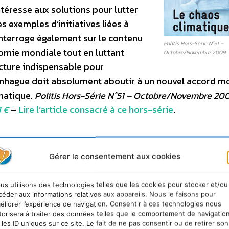
ntéresse aux solutions pour lutter
s exemples d’initiatives liées à
interroge également sur le contenu
Politis Hors-Série N°51 –
onomie mondiale tout en luttant
Octobre/Novembre 2009
ecture indispensable pour
hague doit absolument aboutir à un nouvel accord m
imatique.
Politis Hors-Série N°51 – Octobre/Novembre 20
4 €
–
Lire l’article consacré à ce hors-série
.
limatique, sauve qui peut !
Gérer le consentement aux cookies
s du changement climatique »
, écrit la
embre à novembre 2009).
« Trois cent
us utilisons des technologies telles que les cookies pour stocker et/ou
céder aux informations relatives aux appareils. Nous le faisons pour
 conséquences. Les écosystèmes sont
éliorer l’expérience de navigation. Consentir à ces technologies nous
nous révéler, à titre d’exemples, que
torisera à traiter des données telles que le comportement de navigatio
 les ID uniques sur ce site. Le fait de ne pas consentir ou de retirer son
nne pourrait avoir disparu en 2050,