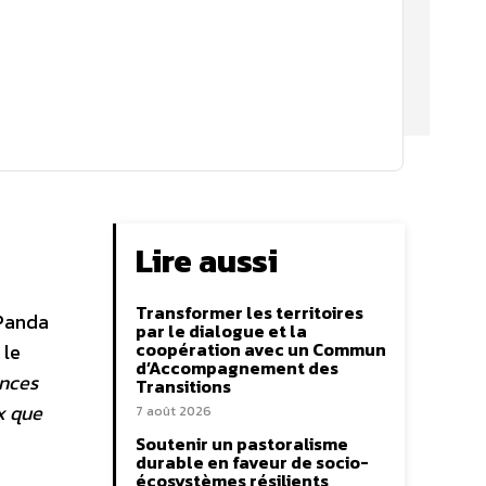
Lire aussi
Transformer les territoires
 Panda
par le dialogue et la
coopération avec un Commun
 le
d’Accompagnement des
ences
Transitions
x que
7 août 2026
Soutenir un pastoralisme
durable en faveur de socio-
écosystèmes résilients