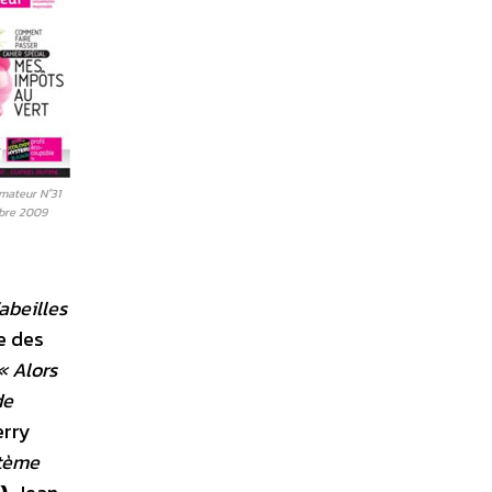
ateur N°31
bre 2009
abeilles
ne des
« Alors
de
erry
stème