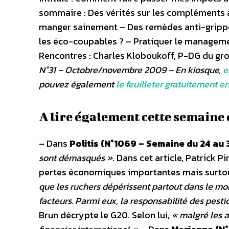
sommaire : Des vérités sur les compléments 
manger sainement – Des remèdes anti-grippe 
les éco-coupables ? – Pratiquer le managem
Rencontres : Charles Kloboukoff, P-DG du g
N°31 – Octobre/novembre 2009 – En kiosque,
e
pouvez également
le feuilleter gratuitement en
A lire également cette semaine 
– Dans
Politis (N°1069 – Semaine du 24 a
sont démasqués »
. Dans cet article, Patrick P
pertes économiques importantes mais surtout 
que les ruchers dépérissent partout dans le m
facteurs. Parmi eux, la responsabilité des pest
Brun décrypte le G20. Selon lui,
« malgré les a