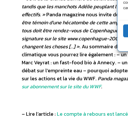
co
tandis que les manchots Adélie peuplant l’Anta
ca
effectifs. »
Panda magazine nous invite donc à 
être témoin d’une hécatombe de cette ampleur. 
tous doit être rendez-vous de Copenhague. Cela
signature sur le site www.copenhague-2009.com
changent les choses […] »
. Au sommaire de c
climatique vous pourrez lire également : – un ar
Marc Veyrat : un fast-food bio à Annecy. – un
débat sur l’empreinte eau – pourquoi adopte
sur les actions et la vie du WWF.
Panda magazi
sur abonnement sur le site du WWF
.
– Lire l’article :
Le compte à rebours est lanc