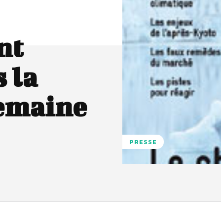
nt
 la
semaine
PRESSE