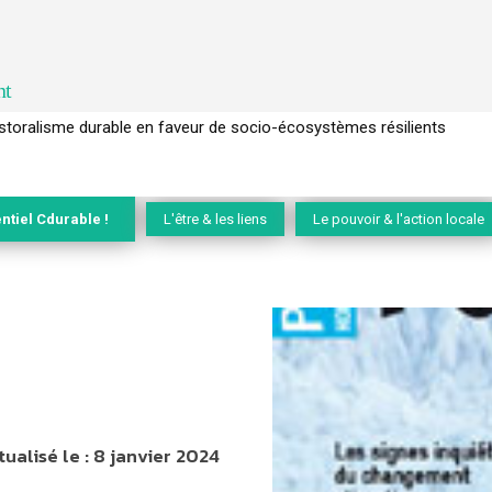
nt
l’arbre pour un modèle économique régénératif du vivant …
ntiel Cdurable !
L'être & les liens
Le pouvoir & l'action locale
tualisé le :
8 janvier 2024