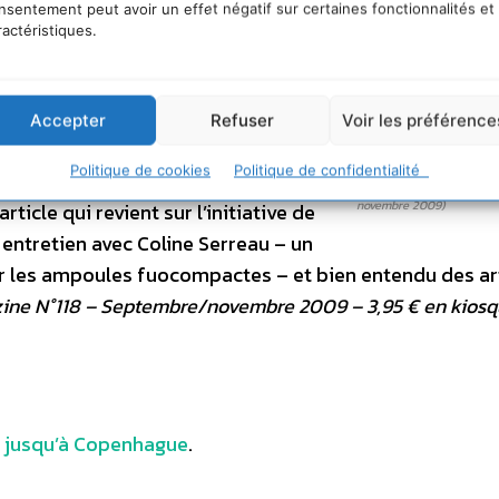
nsentement peut avoir un effet négatif sur certaines fonctionnalités et
rctique pourrait perdre 70% de leurs
ractéristiques.
l’action :
« Personne ne souhaite
C’est pourquoi la mobilisation de
 passe par la collecte d’un million de
Accepter
Refuser
Voir les préférence
 et aussi par des actions qui
Politique de cookies
Politique de confidentialité
e numéro consacré au changement
Panda magazine (N°118 – 
novembre 2009)
ticle qui revient sur l’initiative de
 entretien avec Coline Serreau – un
r les ampoules fuocompactes – et bien entendu des ar
ne N°118 – Septembre/novembre 2009 – 3,95 € en kiosq
é jusqu’à Copenhague
.