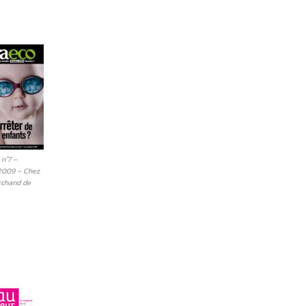
 n°7 –
2009 – Chez
rchand de