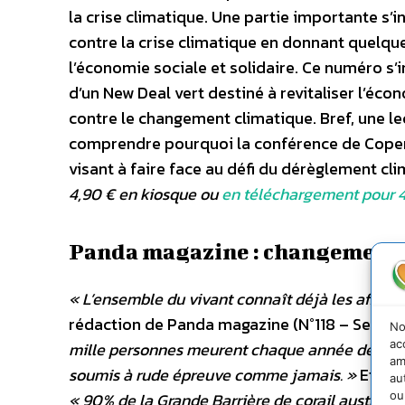
la crise climatique. Une partie importante s’i
contre la crise climatique en donnant quelque
l’économie sociale et solidaire. Ce numéro s’
d’un New Deal vert destiné à revitaliser l’éc
contre le changement climatique. Bref, une l
comprendre pourquoi la conférence de Copen
visant à faire face au défi du dérèglement cl
4,90 € en kiosque ou
en téléchargement pour 
Panda magazine : changement c
« L’ensemble du vivant connaît déjà les affre
rédaction de Panda magazine (N°118 – Sept
No
ac
mille personnes meurent chaque année de ses
am
soumis à rude épreuve comme jamais. »
Et de 
au
ou
« 90% de la Grande Barrière de corail australie