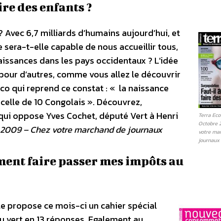
ire des enfants ?
Avec 6,7 milliards d’humains aujourd’hui, et
e sera-t-elle capable de nous accueillir tous,
aissances dans les pays occidentaux ? L’idée
 pour d’autres, comme vous allez le découvrir
co qui reprend ce constat : « la naissance
celle de 10 Congolais ». Découvrez,
qui oppose Yves Cochet, député Vert à Henri
Terra Eco
Octobre 
e 2009 – Chez votre marchand de journaux
votre ma
journaux
nt faire passer mes impôts au
 propose ce mois-ci un cahier spécial
u vert en 13 réponses. Egalement au