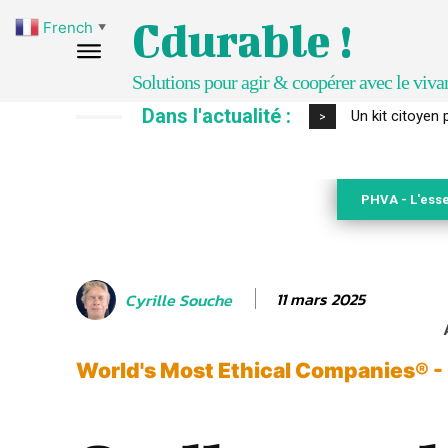
Cdurable !
French
▼
Solutions pour agir & coopérer avec le viva
Dans l'actualité :
Un kit citoyen
>
PHVA - L'esse
11 mars 2025
Cyrille Souche
World's Most Ethical Companies® -