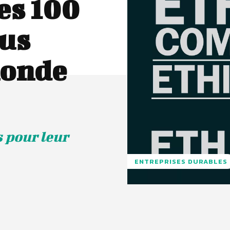
es 100
lus
monde
 pour leur
ENTREPRISES DURABLES