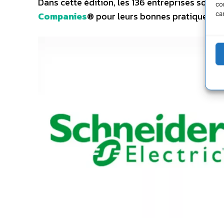
Dans cette édition, les 136 entreprises sont
co
ca
Companies
®
pour leurs bonnes pratiques et 