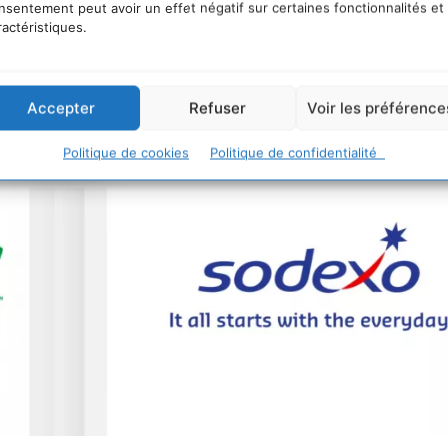
 présentes dans
la liste 2025 des
World’s Most Ethical
nsentement peut avoir un effet négatif sur certaines fonctionnalités et
ractéristiques.
leur politique RSE / ESG.
Accepter
Refuser
Voir les préférence
Politique de cookies
Politique de confidentialité