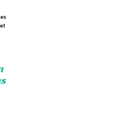
ses
 et
n
ns