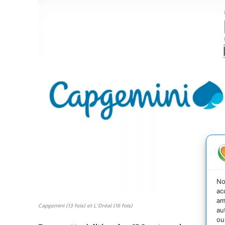
No
ac
am
Capgemini (13 fois) et L’Oréal (16 fois)
au
ou