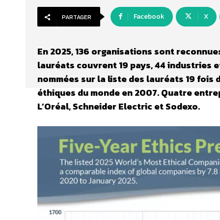
Facebook
X
PARTAGER
En 2025, 136 organisations sont reconnues
lauréats couvrent 19 pays, 44 industries 
nommées sur la liste des lauréats 19 fois d
éthiques du monde en 2007.
Quatre entrep
L’Oréal, Schneider Electric et Sodexo.