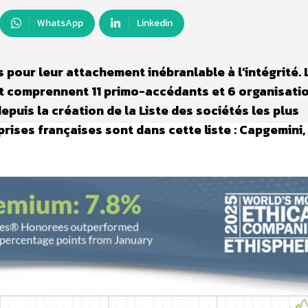
WhatsApp
Linkedin
 pour leur attachement inébranlable à l’intégrité. 
et comprennent 11 primo-accédants et 6 organisati
epuis la création de la Liste des sociétés les plus
rises françaises sont dans cette liste : Capgemini,