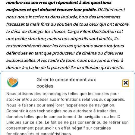
nombre ces œuvres qui répondent à des questions
majeures et qui doivent trouver leur public.
Délibérément
nous nous inscrivons dans la durée, hors des lancements
fracassants mais forts du soutien de tous ceux qui ont encore
le désir de changer les choses. Cargo Films Distribution est
une petite structure, mais si nos objectifs sont limités, ils
restent cohérents avec les causes que nous avons toujours
défendues en tant que producteur de cinéma ou d’œuvres
audiovisuelles. Avec l’aide de tous, nous pouvons arriver à
donner à « La fin de la pauvreté ? » la diffusion qu’il mérite.
Merci de nous accompagner »
.
Jean Jacques Beineix pour
Gérer le consentement aux
Cargo Films
Pour programmer le film, contactez Cargo
cookies
Films :
par mail en cliquant ici
.
Nous utilisons des technologies telles que les cookies pour
stocker et/ou accéder aux informations relatives aux appareils.
Nous le faisons pour améliorer l’expérience de navigation.
Consentir à ces technologies nous autorisera à traiter des
données telles que le comportement de navigation ou les ID
uniques sur ce site. Le fait de ne pas consentir ou de retirer son
consentement peut avoir un effet négatif sur certaines
fonctionnalités et caractéristiques.