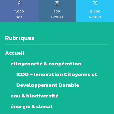
11,000
200
18,000
Fans
Suiveurs
Suiveurs
Rubriques
Accueil
citoyenneté & coopération
ICDD – Innovation Citoyenne et
Développement Durable
eau & biodiversité
énergie & climat