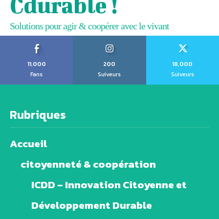
Cdurable !
Solutions pour agir & coopérer avec le vivant
11,000
200
18,000
Fans
Suiveurs
Suiveurs
Rubriques
Accueil
citoyenneté & coopération
ICDD – Innovation Citoyenne et
Développement Durable