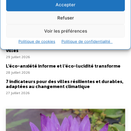
hydrique et déréglé tout le territoire (2020-2026)
Accepter
2 août 2026
Refuser
Développer notre attention aux espèces vivantes
non humaines avec les communs de Zoepolis
Voir les préférences
30 juillet 2026
Un kit citoyen pour lever les freins au
Politique de cookies
Politique de confidentialité
développement des forêts comestibles dans nos
villes
29 juillet 2026
L’éco-anxiété informe et l’éco-lucidité transforme
28 juillet 2026
7 indicateurs pour des villes résilientes et durables,
adaptées au changement climatique
27 juillet 2026